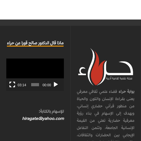
ماذا قال الدكتور صالح قورا عن حراء
مشغل
الفيديو
03:14
00:00
بوابة حراء
فضاء علمي ثقافي معرفي
يعنى بقراءة الإنسان والكون والحياة
من منظور قرآني حضاري إنساني،
للإسهام بالكتابة:
ويهدف إلى الإسهام في بناء رؤية
hiragate@yahoo.com
معرفية حضارية تعلي من القيمة
الإنسانية الجامعة، وتثمن التفاعل
الإيجابي بين الحضارات والثقافات،