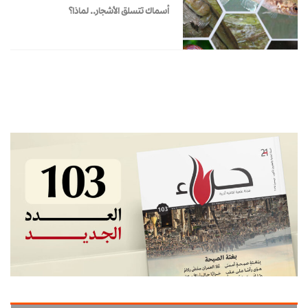
أسماك تتسلق الأشجار.. لماذا؟