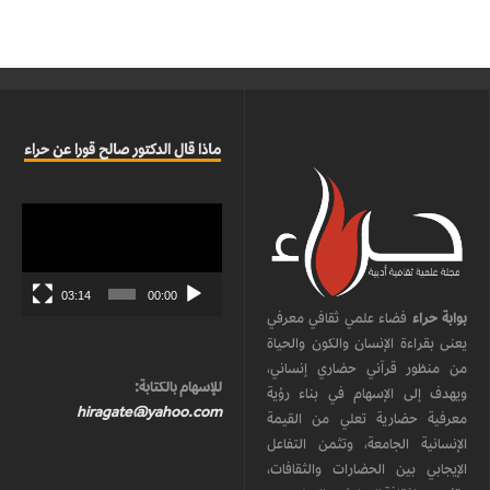
ماذا قال الدكتور صالح قورا عن حراء
مشغل
الفيديو
03:14
00:00
بوابة حراء
فضاء علمي ثقافي معرفي
يعنى بقراءة الإنسان والكون والحياة
من منظور قرآني حضاري إنساني،
للإسهام بالكتابة:
ويهدف إلى الإسهام في بناء رؤية
hiragate@yahoo.com
معرفية حضارية تعلي من القيمة
الإنسانية الجامعة، وتثمن التفاعل
الإيجابي بين الحضارات والثقافات،