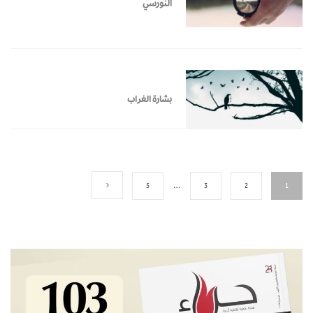
النورسي
بشارة الغراب
5
…
3
2
1