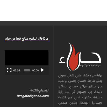
ماذا قال الدكتور صالح قورا عن حراء
مشغل
الفيديو
03:14
00:00
بوابة حراء
فضاء علمي ثقافي معرفي
يعنى بقراءة الإنسان والكون والحياة
من منظور قرآني حضاري إنساني،
للإسهام بالكتابة:
ويهدف إلى الإسهام في بناء رؤية
hiragate@yahoo.com
معرفية حضارية تعلي من القيمة
الإنسانية الجامعة، وتثمن التفاعل