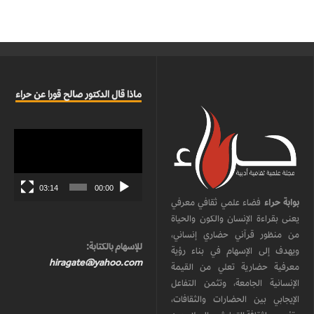
ماذا قال الدكتور صالح قورا عن حراء
مشغل
الفيديو
03:14
00:00
بوابة حراء
فضاء علمي ثقافي معرفي
يعنى بقراءة الإنسان والكون والحياة
من منظور قرآني حضاري إنساني،
للإسهام بالكتابة:
ويهدف إلى الإسهام في بناء رؤية
hiragate@yahoo.com
معرفية حضارية تعلي من القيمة
الإنسانية الجامعة، وتثمن التفاعل
الإيجابي بين الحضارات والثقافات،