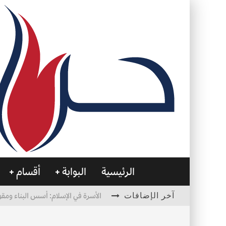
الرئيسية
البوابة
أقسام
آخر الإضافات
الأسرة في الإسلام: أسس البناء ومقو
العظام… صمتٌ يحمل الحياة