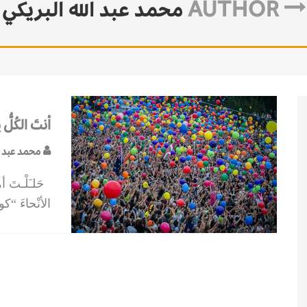
AUTHOR
محمد عبد الله البريكي
أنتَ الكُلُّ 
محمد عبد ال
حَلـَلْـتَ أه
الأنْحاءَ “كو