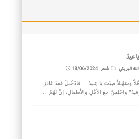
يا عيدُ
له البريكي
شعر
18/06/2024
ْلاً وسَهْـلاً طِبْتَ يا عِـيدُ فادْخُـلْ فَقدْ غادَرَ
فيدُ” واجْلِسْ معَ الأهْلِ والأطفالِ، إنَّ لَهُمْ
...