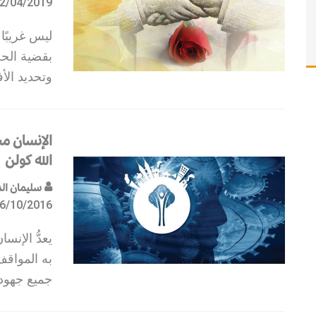
2/04/2019
ليس غريبًا
بقضية الحض
وتحديد الأف
الإنسان مح
الله كولن
سليمان الد
6/10/2016
يعدُّ الإنس
به المواق
جميع جهود