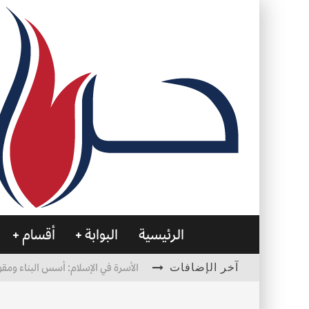
الرئيسية
البوابة
أقسام
آخر الإضافات
الأسرة في الإسلام: أسس البناء ومقو
العظام… صمتٌ يحمل الحياة