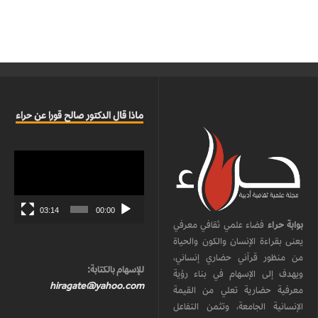
ماذا قال الدكتور صالح قورا عن حراء
مشغل
الفيديو
03:14
00:00
بوابة حراء
فضاء علمي ثقافي معرفي
يعنى بقراءة الإنسان والكون والحياة
من منظور قرآني حضاري إنساني،
للإسهام بالكتابة:
ويهدف إلى الإسهام في بناء رؤية
hiragate@yahoo.com
معرفية حضارية تعلي من القيمة
الإنسانية الجامعة، وتثمن التفاعل