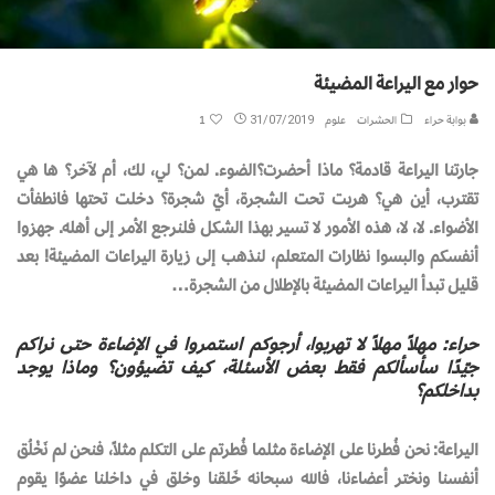
حوار مع اليراعة المضيئة
بوابة حراء
الحشرات
علوم
31/07/2019
1
جارتنا اليراعة قادمة؟ ماذا أحضرت؟الضوء. لمن؟ لي، لك، أم لآخر؟ ها هي
تقترب، أين هي؟ هربت تحت الشجرة، أيّ شجرة؟ دخلت تحتها فانطفأت
الأضواء. لا، لا، هذه الأمور لا تسير بهذا الشكل فلنرجع الأمر إلى أهله. جهزوا
أنفسكم والبسوا نظارات المتعلم، لنذهب إلى زيارة اليراعات المضيئة! بعد
قليل تبدأ اليراعات المضيئة بالإطلال من الشجرة…
حراء: مهلاً مهلاً لا تهربوا، أرجوكم استمروا في الإضاءة حتى نراكم
جيّدًا سأسألكم فقط بعض الأسئلة، كيف تضيؤون؟ وماذا يوجد
بداخلكم؟
اليراعة: نحن فُطرنا على الإضاءة مثلما فُطرتم على التكلم مثلاً، فنحن لم نَخْلُق
أنفسنا ونختر أعضاءنا، فالله سبحانه خَلقنا وخلق في داخلنا عضوًا يقوم