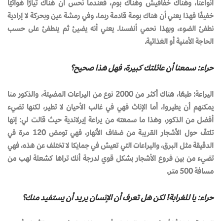
أنواعنا، وهناك خفافيش وهناك بوم، فعندما نحس أن هناك تيارًا هوائيًا
خفيفًا فهذا يعني أن هناك بومة قادمة ربما، وفي رمشة عين وبحركة لا إرادية
نطفئ الضوء، وبهذا نحمي أنفسنا. يعني أنه يضيئ ثم ينطفئ على حسب
الحاجة الأمنية أو الغذائية.
حراء: سمعنا أن عائلتك كبيرة، فهل هذا صحيح؟
اليراعة: طبعًا، هناك أكثر من 2000 نوع من اليراعات المضيئة، والذكور منا
يمكنهم أن يطيروا، أما الإناث فهي في غالب الأحيان لا تطير، لكنها تضيء
أفضل من الذكور، وهذا ما سمعته من يراعة إيرلاندية حيث قالت لي: إنها
تلتفّ حول الأشجار القريبة من ضفاف الأنهار، فهي تومض 120 مرة في
الدقيقة مثل البرق، واليراعات التي تعيش في جمايكا لا تختلف عن هذه، فهي
تضيء من بين فروع الأشجار بشكل قوي لدرجة أنك تراها كشعلة لهب من
مسافة 500 متر.
حراء: يا للغرابة! لكن هل تعرف أن الإنسان يريد أن يستفيد منك؟