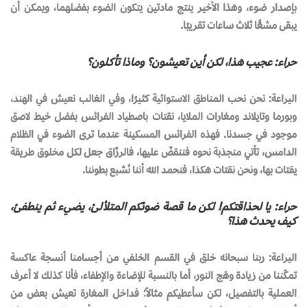
بإصدار ضوء، وهذا الأخير ينتج مادتين يتكون الضوء بفضلهما، ويمكن أن
يبقى مشعًّا ثلاث ساعات تقريبًا.
حراء: عجيب هذا، لكن أين تعيشون؟ وماذا تأكلون؟
اليراعة: نحن نحب المناطق الاستوائية كثيرًا، وفي الغالب نعيش في الهند،
وبورما وتايلاند ومغارات الملايا، نقتات باصطياد الفرائس بفضل خيط لاصق
موجود في جسدنا. فهذه الفرائس المسكينة عندما ترى الضوء في الظلام
الدامس، تأتي منجذبة نحوه فننقضّ عليها، فالرزّاق جعل لكل مخلوق طريقة
يقتات بها، ونحن نقتات هكذا، فنحمد الله أننا نُشبع بطوننا.
حراء: يا لحذاقتكم! لكن ما قصة ضوئكم المتلألئ، يضيء ثم ينطفئ،
كيف يحدث هذا؟
اليراعة: ربنا سبحانه خلق في القسم الخلفي من أجسامنا أنسجة عاكسة
تمكّننا من زيادة وهَج النور، أما بالنسبة للإضاءة والإطفاء، فأنا كذلك لا أعرف
العملية بالتفصيل، لكن سأعطيكم مثالاً؛ فداخل المغارة تعيش بعض من