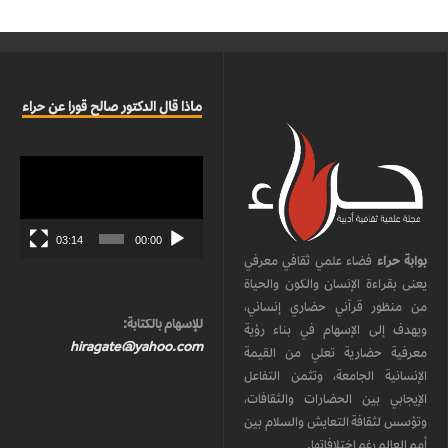
ماذا قال الدكتور صالح قورا عن حراء
مشغل
الفيديو
03:14
00:00
بوابة حراء
فضاء علمي ثقافي معرفي
يعنى بقراءة الإنسان والكون والحياة
من منظور قرآني حضاري إنساني،
للإسهام بالكتابة:
ويهدف إلى الإسهام في بناء رؤية
hiragate@yahoo.com
معرفية حضارية تعلي من القيمة
الإنسانية الجامعة، وتثمن التفاعل
الإيجابي بين الحضارات والثقافات،
وتؤسس لثقافة التعايش والسلام بين
أمم العالم رغم اختلافاتها.