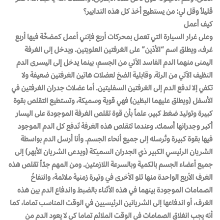
قليلاً وقل لي: من يستطيع أخذ كل هذه التدابير؟
كيف أعمل
وعلى غرار السيارة التي تعمل بمحركات أربع فإنني أعمل كمضخّة فيها أربع
غرف، ويطلق اسم “الأذَين” على الغرفتين العلويتين. ويدخل إلى الغرفة
اليمنى منهما الدم الفاسد الآتي من الجسم، بينما يدخل إلى اليسرى الدم
النظيف الآتي من الرئة. وقابلية الضخ لعضلات هاتين الغرفتين ضعيفة ولا
تكفي إلا لدفع الدم إلى الغرفتين السفليتين. أما عضلات جدران الغرفتين في
الأسفل (ويطلق عليهما البطَين) فهي قوية وسميكة، وتستطيع التقلص بقوة
كبيرة وتوليدَ ضغط كبير، علماً بأن قوة تقلص الغرفة الموجودة على اليسار
أكبر وجدرانها أسمك. وعندما تتقلص هذه الغرفة تَدفع كل الدم الموجود
فيها بقوة كبيرة وتُرسله إلى جميع أنحاء الجسم. وأنا أرسل الدم بواسطة
الشريان الرئيسي الكبير ذي الجدران السميكة (ويدعى الشريان الأبهر) إلى
جميع أعضاء الجسم بالكمية وبالسرعة اللازمتين. ومن المهم جدّاً تقلص هذه
الغرف الأربع الواحدة منها تلو الأخرى في وتيرة زمنية ملائمة، وانتفاخُ
الصمامات الموجودة بينهما في هذه الأثناء بالضبط واندفاع الدم بين هذه
الغرف، أو اندفاعها إلى الشريانين الرئيسيين في الوقت المناسب تماما، كما
أنه يجب انغلاق الصمامات في الوقت الملائم تماما كي لا يعود الدم من