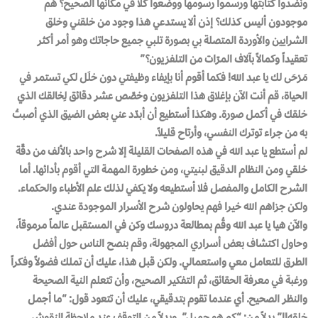
ونضّدوا كتابتها ورسموا رسومها ووضعوا كلا في مكانها الصحيح؟ هم
موجودون أليس كذلك؟ إذن ألا يستدعي هذا وجود من خلقني وخلق
الشرايين والأوردة المتصلة بي بصورة تلبي جميع حاجاتك وهو أمر أكثر
تعقيداً وكمالاً بآلاف المرّات من التلفزيون؟”
مَرْحَى لك يا عبد الله! فكما أقوم أنا بإيفاء وظيفتي دون خلَل لكي تستمر في
الحياة، قم أنت الآن بإغلاق هذا التلفزيون وخصّص عشر دقائق لِخالقك الذي
خلقك في أكمل صورة. وهكذا أستطيع أن أبدّد عني بعض الضيق الذي أصبتُ
به من جراء توترك النفسي، وأرتاح قليلاً.
لم أستطع يا عبد الله في هذه الصفحات القليلة إلا شرح واحد بالألف من دقّة
خلقي ومن النظام الدقيق لبنيتي، ومن خطورة المهمة التي أقوم بأدائها. أما
الشرح الكامل والمفصل فلا أستطيعه ولا يكفي لذلك علم الأطباء والحكماء.
ولكن جزاهم الله خيرا فهم يحاولون شرح الأسرار الموجودة عندي.
والآن هيا يا عبد الله وقُم بمطالعة دروسك وكن في المستقبل عالماً مرموقاً،
وحاول اكتشاف بعض أسراري المجهولة، وقم بنصح الناس حول أفضل
الطرق للتعامل معي واستعمالي. ولكن قبل هذا، عليك أن تملك فضولاً وفكراً
ورغبة في معرفة الحقائق، ثم التفكير الصحيح، وأن تتعلم النية الصحيحة
والنظر الصحيح. أي عندما تقوم بتدقيقي، عليك أن تتعود قول: “ما أجمل
خلقه!!” بدلاً من: “كم هو جميل”. وبدلاً من التوقف عند ملاحظة النقوش