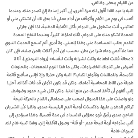
عن القيام ببعض وظائفي.
انتبه يا عبد الله! أقول لك مرة أخرى، إن أكبر إساءة إليّ تصدر منك. وعندما
أتعب في يوم من الأيام وأتوقف عن أداء عملي فلا يحق لك أن تشتكي مني أو
تعاتبني. أنت مشغول على الدوام بأكل الأغذية الدهنية، لذا فإن جارتي
المعدة تشكو منك على الدوام، لأنك تملؤها كثيراً. وعندما تنتفخ المعدة
تتقدم بطلب المساعدة مني وهذا يُتعبني. ولا أدري ألم تسمع الحديث النبوي
«ما ملأ آدمي وعاء شرا من بطن، بحسب ابن آدم أكلات يقمن صلبه، فإن كان
لا محالة فثلث لطعامه وثلث لشرابه وثلث لنفَسه» (رواه الترمذي). أنا لا
أعترض على تناولك الخضراوات. ولكن ما هذا النهم للمعجنات، وللحلويات
الدَّسِمة، وللمقليات ولأنواع الكباب؟! انتبه وكن حذرا! وإلا فإنني سأضع قائمة
طويلة من نقاط المحاسبة أمامك. ولكن قد يكون الآوان قد فات آنذاك. أجل!
إنني أتفهم أن تأخذ نصيبك من متع الدنيا، ولكن لكل شيء حدود وضوابط.
ولو واصلت على هذا المنوال لصعب على صماماتي القيام بالحركة نتيجة
تراكم الدهون عليها، ولانسدّت أوعية الدم الرئيسية عندي. ونظرا لأن الشريان
التاجيّ عندي رقيق فهو معرَّض للانسداد في مدة قصيرة، وهذا سيؤدي إلى
أنني سأواجه أزمة نتيجة عدم -أو قلة- وصول الأغذية إليّ. وهذا تنبيه هام لك.
تنبيهات هامة