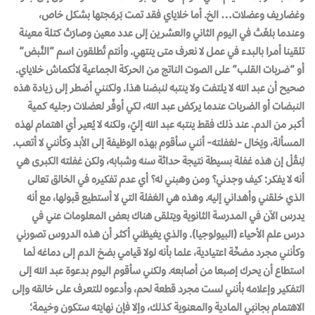
وغضاريف وعضلات… الخ. أما خلاياي فقد تمت بَرمَجتها بشكل خاص،
وعندما بلغَتْ في اليوم الثاني والعشرين إلى عدد معين وصارَتْ كتلة معينة
تلقينا أمرا بالبدء في عمل لا نعرف متى ينتهي. وأنتم تُطلقون اسم “النَّبض”
أو “ضربات القلب” على الصوت الناتج من الحركة الجماعية لانْكماش خلاياي.
صحيح أن عبد الله لا يلتفت ولا ينتبه لنبضنا هذا. ولكنني أضطر إلى زيادة هذه
النبضات أو الضربات عندما يركض عبد الله، لكي أوفّر لعضلات رجليه كمية
أكبر من الدم. عند ذلك فقط ينتبه عبد الله إليّ، ولكنه لا يُعير أي اهتمام لهذه
المسألة، ويَخال -لغفلته- أنني سأقوم بهذه الوظيفة إلى الأبد وكأنني لا أتعب.
لِنقُلْ إن هذه غفلة بسيطة نتيجة حداثة سنه وشبابه، ولكن غفلته الكبرى هي
أنه لا يفكر: كيف وجدني؟ ومن وهبني له؟ أي عدم تفكيره في الخالق تعالى
الذي خلقني وأهداني إليه. وهذه هي الغفلة التي لا أستطيع قبولها، مع أنه
يدرس الآن في المدرسة الثانوية ويتلقى هناك بعض المعلومات عني في
درس علم الأحياء (البيولوجيا). والذي يغيظني أكثر أن هذه الدروس تصورني
وكأنني مجرد مضخّة اعتيادية، علما بأنه لولا قيامي بضخ الدم إلى دماغه لَما
استطاع أن يحرك إصبعا من أصابعه. ولكني سأقوم اليوم بدعوة عبد الله إلى
التفكير وإعلامه بأنني لست مجرد قطعة لحم، وأدعوه للتعرف على خالقه وإلى
الاهتمام بجانبَي المادية والمعنوية كذلك، وإلا فإن نهايته ستكون وخيمة؛