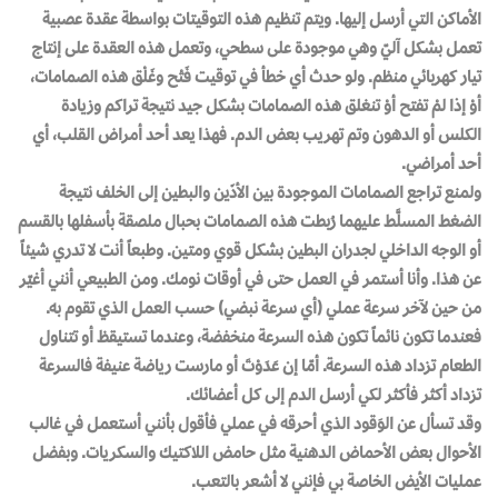
الأماكن التي أرسل إليها. ويتم تنظيم هذه التوقيتات بواسطة عقدة عصبية
تعمل بشكل آليّ وهي موجودة على سطحي، وتعمل هذه العقدة على إنتاج
تيار كهربائي منظم. ولو حدث أي خطأ في توقيت فَتْح وغَلْق هذه الصمامات،
أوْ إذا لمْ تفتح أوْ تنغلق هذه الصمامات بشكل جيد نتيجة تراكم وزيادة
الكلس أو الدهون وتم تهريب بعض الدم. فهذا يعد أحد أمراض القلب، أي
أحد أمراضي.
ولمنع تراجع الصمامات الموجودة بين الأذَين والبطين إلى الخلف نتيجة
الضغط المسلَّط عليهما رُبطت هذه الصمامات بحبال ملصقة بأسفلها بالقسم
أو الوجه الداخلي لجدران البطين بشكل قوي ومتين. وطبعاً أنت لا تدري شيئاً
عن هذا. وأنا أستمر في العمل حتى في أوقات نومك. ومن الطبيعي أنني أغيّر
من حين لآخر سرعة عملي (أي سرعة نبضي) حسب العمل الذي تقوم به.
فعندما تكون نائماً تكون هذه السرعة منخفضة، وعندما تستيقظ أو تتناول
الطعام تزداد هذه السرعة. أمّا إن عَدَوْتَ أو مارست رياضة عنيفة فالسرعة
تزداد أكثر فأكثر لكي أرسل الدم إلى كل أعضائك.
وقد تسأل عن الوَقود الذي أحرقه في عملي فأقول بأنني أستعمل في غالب
الأحوال بعض الأحماض الدهنية مثل حامض اللاكتيك والسكريات. وبفضل
عمليات الأيض الخاصة بي فإنني لا أشعر بالتعب.