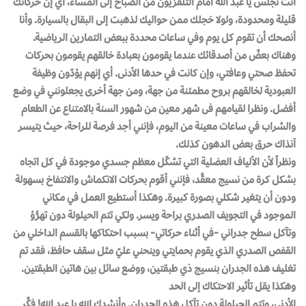
أنت تجلس يا عبد الله أمام التلفزيون من الصباح إلى المساء، أي إن حركاتك
قليلة ومحدودة، ولولا خجلك ممن حواليك لذهبت إلى البقال بالسيارة. وأنا
أنصحك أن تقوم كل يوم وفي ساعات محددة ببعض التمارين الرياضية.
وهناك بعضٌ من أصدقائك عندما يقومون بعبادة خالقهم يقومون بحركات
تحفظ صحتي وعافتي، وإن كانت في حدها الأدنى. أي إنهم يؤدّون وظيفة
العبودية لخالقهم بروح مطمئنة من جهة، ومن جهة أخرى يجعلونني في وضع
أفضل. ونظرا لقيامهم فى شهر معين من شهور السنة بالامتناع عن الطعام
والشراب في ساعات معينة من اليوم، فإنني أجد فرصة للراحة، حيث يتيسر
آنذاك حرق بعض الدهون كذلك.
ونظراً لأن الألياف العضلية التي تشكّل معظم جسدي موجودة في كل اتجاه
بشكل كرة من نسيج معقَّد، فإنني أقوم بحركات الانكماش والانتفاخ بسهولة
ودون أن يتغير شكلي بصورة كبيرة. وهكذا أستطيع العمل في مكاني
الموجود في التجويف الصدري براحة ويسر. ولكي تتم الحيلولة دون تهرُّؤ
وتآكل سطح جدراني -في أثناء حركاتي- بسبب احتكاكها بالقسم الداخلي من
القفص الصدري الذي يقوم بحمايتي وينحني عليّ مثل سقف حافظ، فقد تم
تغليف هذه الجدران بنسيج ذي طبقتين، ووضع سائل بين هاتين الطبقتين.
وهكذا يقل تأثير الاحتكاك إلى الحد
الأدنى، وتتم الحيلولة دون تآكل هذه الجدران. وأنشدك الله يا عبد الله! فكِّر