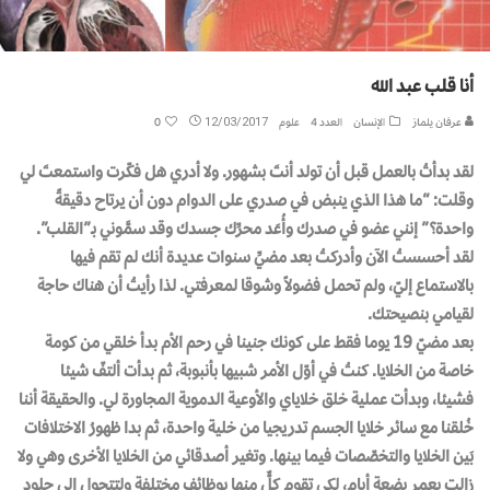
أنا قلب عبد الله
عرفان يلماز
الإنسان
العدد 4
علوم
12/03/2017
0
لقد بدأتُ بالعمل قبل أن تولد أنتَ بشهور. ولا أدري هل فكّرت واستمعتَ لي
وقلت: “ما هذا الذي ينبض في صدري على الدوام دون أن يرتاح دقيقةً
واحدة؟” إنني عضو في صدرك وأُعَد محرِّك جسدك وقد سمَّوني بـ”القلب”.
لقد أحسستُ الآن وأدركتُ بعد مضيِّ سنوات عديدة أنك لم تقم فيها
بالاستماع إليّ، ولم تحمل فضولاً وشوقا لمعرفتي. لذا رأيتُ أن هناك حاجة
لقيامي بنصيحتك.
بعد مضيّ 19 يوما فقط على كونك جنينا في رحم الأم بدأ خلقي من كومة
خاصة من الخلايا. كنتُ في أوّل الأمر شبيها بأنبوبة، ثم بدأت ألتفّ شيئا
فشيئا، وبدأت عملية خلق خلاياي والأوعية الدموية المجاورة لي. والحقيقة أننا
خُلقنا مع سائر خلايا الجسم تدريجيا من خلية واحدة، ثم بدا ظهورُ الاختلافات
بَين الخلايا والتخصّصات فيما بينها. وتغير أصدقائي من الخلايا الأخرى وهي ولا
زالت بعمر بضعة أيام، لكي تقوم كلٌّ منها بوظائف مختلفة ولتتحول إلى جلود