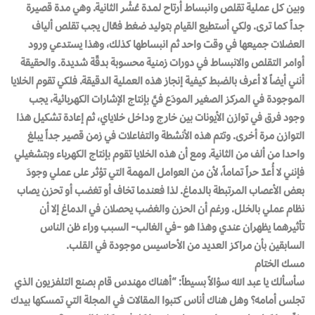
وبين كل عملية تقلص وانبساط أرتاح لمدة عُشْر الثانية. وهي مدة قصيرة
جداً كما ترى. ولكي أستطيع القيام بتوليد ضغط فعّال يجب تقلص ألياف
العضلات جميعها في وقت واحد ثم انبساطها كذلك، وهذا يستدعي ورود
أوامر التقلص والانبساط في دورات زمنية محسوبة بدقّة شديدة. والحقيقة
أنني أيضاً لا أعرف بالضبط كيفية إنجاز هذه العملية الدقيقة. فلكي تقوم الخلايا
الموجودة في المركز الصغير المودَع فيَّ بإنتاج الإشارات الكهربائية، يجب
وجود فرق في توازن الأيونات بين خارج وداخل خلاياي، ثم إعادة تشكيل هذا
التوازن مرة أخرى. وتتم هذه الأنشطة والتفاعلات في زمن قصير جداً يبلغ
واحدا من ألف من الثانية. ومع أن هذه الخلايا تقوم بإنتاج الكهرباء وبتشغيلي
فإنني لا أُعدّ حراً تماماً، لأن من العوامل المهمة التي تؤثر على عملي وجودَ
بعض الأعصاب المرتبطة بالدماغ. لذا فعندما تخاف أو تغضب أو تحزن يصاب
نظام عملي بالخلل. ورغم أن الحزن والغضب يحصلان في الدماغ إلا أن
تأثيرهما يظهران عندي وهذا هو -في الغالب- السبب وراء ظن الناس
السابقين بأن مراكز العديد من الأحاسيس موجودة في القلب.
مسك الختام
سأسألك يا عبد الله سؤالاً بسيطاً: “أهناك مهندس قام بصنع التلفزيون الذي
تجلس أمامه؟ وهل هناك أناس كتبوا المقالات في المجلة التي تمسكها بيدك