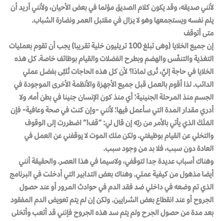
لأنني صديقه، وقد يكون كلام الصديق مؤلما في بعض الأحيان، ولأنني أريد أن
يلم نفسه ويستجمعها وهو لا يزال في مقتبل العمر ونضارة الشباب.
متى أتوقف
إن جميع الخلايا (وهى تبلغ 100 تريليون خلية تقريبا) يجب أن تقوم بعمليات
التغذية والتنفّس والهضم وبطرح الفضلات والقيام بوظائف خاصة. كل هذه
الخلايا في حاجة إليَّ، تُرى لماذا؟ لأن كل هذه الحاجات تُلبَّى بفضل عملي
الدائب. لذا أقوم بالعمل قبل جميع الأجهزة والأنظمة الأخرى الموجودة في
الجسم منذ المرحلة الجنينية؛ أي منذ كون الإنسان جنينا في بطن أمه. ولا
أدري مقدار المدة التي سأعمل فيها؛ لأنني -وإن كنت في صحة وعافية- فإن
المَلَكَ الذي يأتي بالأمر من ربّه إن قال لي: “قف!” اضطررت إلى الوقوف
والتخلي عن القيام بوظيفتي. ولكن ملك الموت لا يوقفني عن العمل في
العادة دون سبب، فلا بد من وجود سبب.
وهناك أسباب عديدة جدا لتوقفي، ولاسيما في هذا العصر. والحقيقة أنني
أيضا مذهول من كيفية عملي. وهناك بعض التدابير التي أدخلت في البرنامج
الذي تم وضعه في داخلي ضد فقد الدم في حوادث المرور أو عند حصول
الجروح أو عند انقطاع بعض الشرايين. ولكن إن لم يتم تعويض الدم المفقود
بعد مدة من حصول الجرح ولم يتم سد هذه الجروح فإنني قد أتعب وأتخلى