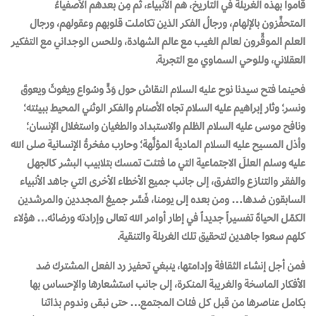
قاموا بهذه الغربلة في التاريخ، هم الأنبياء، ثم مِن بعدهم الأصفياءُ
المتحفِّزون بالإلهام، ورجالُ الفكر الذين تكاملت قلوبهم وعقولهم، ورجال
العلم الموقِّرون لعالم الغيب مع عالم الشهادة، وللحس الوجداني مع التفكير
العقلاني، وللوحي السماوي مع التجربة.
فحينما فتح سيدنا نوح عليه السلام النقاش حول وَدٍّ وسُواع ويغوثَ ويعوقَ
ونسر؛ وثار إبراهيم عليه السلام تجاه الأصنام والفكر الوثني المحيط ببيئته؛
ونافح موسى عليه السلام الظلم والاستبداد والطغيان واستغلال الإنسان؛
وأذل المسيح عليه السلام الماديةَ المؤلَّهة؛ وحارب مفخرةُ الإنسانية صلى الله
عليه وسلم العللَ الاجتماعية التي ما فتئت تمسك بتلابيب البشر كالجهل
والفقر والتنازع والتفرق، إلى جانب جميع الأخطاء الأخرى التي جاهد الأنبياء
السابقون ضدها… ومن بعده إلى يومنا، فَسَّر جميعُ المجددين والمرشدين
الكمّل الحياةَ تفسيراً جديداً في إطار أوامر الله تعالى وإرادته ورضائه… هؤلاء
كلهم سعوا جاهدين لتحقيق تلك الغربلة والتنقية.
فمن أجل إنشاء الثقافة وإدامتها، ينبغي تحفيز رد الفعل المشترك ضد
الأفكار الماسخة والغريبة المنكرة، إلى جانب استشعارها والإحساس بها
بكامل عناصرها من قبل كل فئات المجتمع… حتى نبقى وندوم بذاتنا