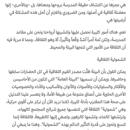
هي عجزها عن اكتشاف حقيقة المدرسة بروحها ومعناها، بل -وبالأحرى- إنها
معضلة ثقافية في أصلها، ومن الضروري واللازم أن تُحل هذه المشكلة في
أرضيتها هي.
نعم، هناك أمور كثيرة نحصل عليها وتتشربها أرواحنا ونحن على مقاعد
المدرسة، ولكن ثمة أمراً أشدَّ وَقْعاً وتأثيراً، ألا وهو الثقافة.. ومما لا مرية فيه
أن الثقافة من الأمور التي تنتجها البيئة والمحيط.
الشمولية الثقافية
يمكن القول بأن البيئة ظلَّت مصدر القيم الثقافية في كل الحضارات سابقها
وحاضرها. ويمكن أن نسميها “البيئة العامة” التي تتكون من الأحاسيس
والأفكار والسلوكيات والأصوات والألوان والأساليب والأداء والخصوصيات
الأخرى الحاوية على أعماق متنوعة من طبيعة الأمة. ولا يتعسر علينا التدليل
على صحة هذا المقترب بأدلة كثيرة، لكننا نريد الآن أن نركز على أقوى حركية،
وهي “شمولية” الثقافة التي تتنفسها جميع شرائح المجتمع كالهواء،
وترتشفها كالماء، وتشمها كالزهور، وتصغي إليها كالطبيعة. فالثقافة إنما
تتسع وتحوز على قدرة التأثير الدائم بهذه “الشمولية”. وهذا ما ينبغي أن