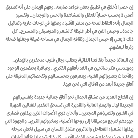
إن حصر الأخلاق في تطبيق بعض قواعد صارمة.. وفهمَ الإيمان على أنه تصديق
أعمى لا يحسب حساباً للعقل والمشاهدة والحس والوجدان.. وتفسيرَ
الجمال بأنه: التقاط لمحة من منظر الأشياء وصبُّها في لوحات عارية وتماثيل
جامدة.. وحبسَ الفن في أطر غليظة كالشعر والموسيقى والمسرح.. كل
ذلك لا يعني إلا حبس الجمال وثقافةِ الجمال في مساحة ضيقة وجعْلَها ضحلة
وترفاً لبعضهم.
إن انبعاثنا مجدداً بثقافتنا الذاتية، يتطلب رجال قلوب متحفزين بالإيمان..
ومهندسي فكر سائحين في الغد بأفقهم الفكري.. وعباقرة يحتضنون الوجود
والأحداث بتصوراتهم الفنية، ويتعرفون بتحسساتهم وتفحصاتهم الدقيقة على
آفاق جديدة أبعد من الآفاق التي نحن فيها.
إن انفتاح العديد من عشاق الجمال نحو آفاق جمالية جديدة وتفسيراتهم
الجديدة لها.. والهممَ العالية والقديرة التي تستحق التقدير للفنانين المهرة
في الفنون وتلاميذِهم المجدين.. وألحان ذوي الأصوات الذين يبذلون قصارى
جهودهم لترجع موسيقانا إلى روحها الأصلية، ومخزونَهم الثري.. والجهودَ التي
يبذلها الشعراء الفطاحل والناثرون عشاق اللسان في سبيل تخطي مرحلة
التقليد حيث بدؤوا يتشمون الذوق الأدبي.. كل ذلك تبدو لنا وكأنها أمارات