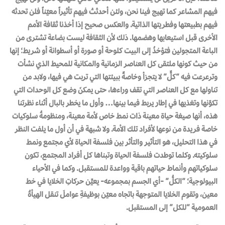
فيهم المشاعر كما تهيج فينا نحن، ولئن أحدثتْ فيهم تأثيراً معيّناً فلن تحدثه
فيهم بطبيعتها وفطريتها الذاتية. والعكس صحيح إذا أخذنا ثقافة الأمم
الأخرى قبل استيعابها وهضمها. ذلك لأن الثقافة ليست بضاعة تشترى من
الباعة المتجولين فتؤخذُ إلى البيت كلوحة أو صورة أو أسطوانة أو شريط؛ إنها
من حيث كونها ملتقى كل العناصر الزمانية والمكانية للمحيط الذي نشأت
وترعرعت فيه “كلٌّ” لا يتجزأ وخاصةٌ ببيئتها التي تربت هي فيها، ولابد من
تناولها مع كل العناصر التي تقف وراءها، حتى يمكنَ وضع كل الوحدات التي
تكوّنها وتغذيها في إطار يربط فيما بينها… وأول ما يخطر بالبال أثناء نظرتنا
هذه، أنها صيغة حياة معينة ذات نمط خاص لأمة معينة، ومنظومةُ سلوكيات
خاصة فريدة من نوعها لأفراد تلك الأمة. ولا شبهة في أن أول ما يلفت النظر
في هذا التحليل، هو التأثير والتأثر بين فلسفة الحياة لأي مجتمع ونمط
سلوكيته. وكلما توطدت فلسفة الحياة وتبناها كل أفراد المجتمع، تكون
سلوكياتهم وأنماط حياتهم باقية وواعدة للمستقبل. وكما في الأحياء
البيولوجية؛ “الكلُّ” -أي الجسم بمجموعه- يعيِّن حركاتِ الخلايا في خط
معين، وتقوم الخلايا المتوجهة باتجاه معيّن بوظيفةِ عواملَ تنقل الهيأةُ
العمومية “للكل” إلى المستقبل.