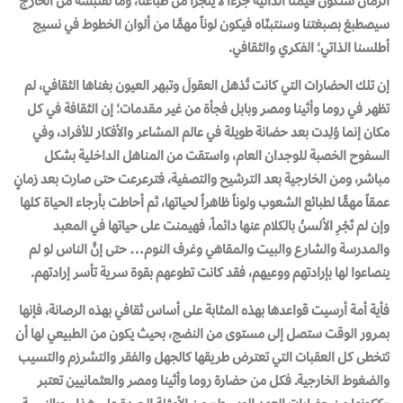
الزمان ستكون قيمنا الذاتية جزءاً لا يتجزأ من طباعنا، وما نقتبسه من الخارج
سيصطبغ بصبغتنا وسنتبنّاه فيكون لوناً مهمَّا من ألوان الخطوط في نسيج
أطلسنا الذاتي؛ الفكري والثقافي.
إن تلك الحضارات التي كانت تُذهل العقولَ وتبهر العيون بغناها الثقافي، لم
تظهر في روما وأثينا ومصر وبابل فجأة من غير مقدمات؛ إن الثقافة في كل
مكان إنما وُلِدت بعد حضانة طويلة في عالم المشاعر والأفكار للأفراد، وفي
السفوح الخصبة للوجدان العام، واستقت من المناهل الداخلية بشكل
مباشر، ومن الخارجية بعد الترشيح والتصفية، فترعرعت حتى صارت بعد زمانٍ
عمقاً مهمًّا لطبائع الشعوب ولوناً ظاهراً لحياتها، ثم أحاطت بأرجاء الحياة كلها
وإن لم تَجْرِ الألسنُ بالكلام عنها دائماً، فهيمنت على حياتها في المعبد
والمدرسة والشارع والبيت والمقاهي وغرف النوم… حتى إنَّ الناس لو لم
ينصاعوا لها بإرادتهم ووعيهم، فقد كانت تطوعهم بقوة سرية تأسر إرادتهم.
فأية أمة أرسيت قواعدها بهذه المثابة على أساس ثقافي بهذه الرصانة، فإنها
بمرور الوقت ستصل إلى مستوى من النضج، بحيث يكون من الطبيعي لها أن
تتخطى كل العقبات التي تعترض طريقها كالجهل والفقر والتشرزم والتسيب
والضغوط الخارجية. فكل من حضارة روما وأثينا ومصر والعثمانيين تعتبر