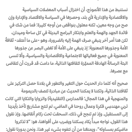
نستنبط من هذا الأنموذج، أن اختزال أسباب المعضلات السياسية
والاقتصادية والإدارية لأي بلد، وحصرَها في السياسة والاقتصاد والإدارة وإن
صح من وجه معين، لكنه معلول بنواقصَ من أوجه كثيرة؛ فما من شك في
فائدة الجهد والهمة والعلم وابتكار البرامج البديلة في كل ساحة وميدان،
لكن هنا أمر آخر ينبغي صرف الهمة إليه بالضرورة، وهو -على ما أعتقد- ثقافةُ
الأمة وجذورها المعنوية؛ إذ ينبغي على الأمة ألا تغض البصر عن جذورها
المعنوية في جميع فعالياتها الاجتماعية والاقتصادية والسياسية، وألا تنسى
البتة الرسالةَ الهادفة المميِّزة لثقافتها الذاتية، ما دامت قد قررت أن تتقاضى
مع عصرها.
صحيح أنه كلما دار الحديث حول التغير والتطور في بلادنا حصل التركيز على
ثقافتنا الذاتية، ولكننا لا يمكننا الحديث عن مبادرة تتصف بالديمومة
والمنهجية في هذا المجال؛ فالمدارس (التقليدية) والزوايا والتكايا التي كانت
تربي مهندسِي فكرِنا وعمالَ روحنا في الماضي، لم تنتج مشاريعَ تأخذ بأيدينا
إلى المستقبل. وإذ لم تنجح في ذلك، انسحقت تحت ركام أنقاضها. وإذ نقول
هذا القول، نواجه مبدأً يكاد يسكتنا ويضرب على أفواهنا، هو: “لا تذكروا
ماضيكم بمساوئه”، ويمنعُنا من أن نتفوه بشيء غيرِ هذا. ونحن بدورنا نقول: