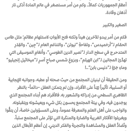
أعظمُ الجمهوريات كمالاً.. وكم من أمر مستصغر في عالم المادة أذكى نار
أذهان وقادة.
الصغير والكبير
فكم من أمر يبدو للآخرين هيناً ولكنه فتح الأبوابَ لاستلهام عظائم؛ مثل طاس
الحمّام لـ”أرخميدس”، وتفاحةِ “نيوتن”، والتناغم العام لـ”جِين”، والقِدْرِ
المتدحرج في سطح الدار لـ”نصير الدين الطوسي”، وأنغامِ الموسيقى التي
تهدِّئ المجانين لـ”ابن الهيثم”، وبزوغِ شمسِ صباحٍ آسرٍ لـ”ميخائيل إنجيليو”
وماءِ جَرّةٍ لـ”دنيس بابن”..!
ومن الحقيقة أن لبنيان المجتمع من حيث صحته أو عطبه، وجوانبه الإيجابية
أو السلبية، تأثيراً بَيّناً على الأفراد، وإن لم يتمكن العقل -دائماً- بالنظر
الظاهري السطحي من إدراكه والشعور به. فالأفراد هم أبناء المجتمع الذي
يوجَدون فيه، وفي بيئة المجتمع يحسون بكل شيء ويعيشونه ويتقبلونه.
والواجب على أهل العلم والمعرفة عموماً، وعلى المسؤولين خاصة، أن ينقُّوا
ويغربلوا الأفكار الغريبة والضارة والمنكَرة التي تؤثر على المجتمع سلباً،
وتُضادُّ العقل والمشاهدة والتجربة والفكر الديني. إن أعظم الأبطال الذين