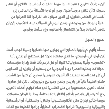
“إن حوادث التاريخ لا تعيد نفسها مهما تشابهت فيما بينها. فاللازم أن نعتبر
بعبرها، لا أن نتلقى دروساً منها”. ومن ثم نوجه الأسئلة عن الماضي إلى
أنفسنا في الحاضر، فنقول: إن الذين سبقونا قد انقرضوا لمّا انحرفوا عن
الغاية والهدف من وجودهم. ونحن اليوم في الموقف عينه. فالأصوب إذن أن
نقاضي أخطاءنا بدلاً عن الانشغال بأخطائهم، وإن سلّمنا بوقوعها.
المنبع والمنهل
لنسلِّم بأنهم لم يأبهوا بالمنابع التي ينهلون منها، فصاروا وسيلة لجدب أمتنا.
لكن قولوا لي -أرجوكم- ما الذي صنعناه نحن؟ هل نستطيع أن ندعي بأننا
-كشعوب- وفَّيْنَا بمسؤولياتنا كلها؟ أو هل نزعم بأننا قمنا بإدارة مؤسسات
الدولة كما يتطلبه العصر؟ رجاءً أفيدوني! مَن يستطيع أن يقول: إن المدارس
في كل هذه المدة المديدة قد أثمرت المرتجى؟ صحيح أن كثيراً من الشباب
حصّلوا تعليماً عالياً في باريس ولندن وميونيخ ونيويورك… لكن هل صاروا
أعضاء نافعين لمجتمعهم؟ بل على العكس؛ فدع عنك كونهم أعضاء نافعين،
رجع أكثرهم إلى بلادهم بأحلام (فانتازيات) مختلفة، وجلبوا للوطن معضلات
عويصة بتأثيرِ تياراتٍ مثل الأنكلوسكسونية والنازية والسلافية، أو الرأسمالية
والليبرالية والشيوعية؟ فزادوا الاضطراب اضطراباً، وزادوا القطيعة مع الذات