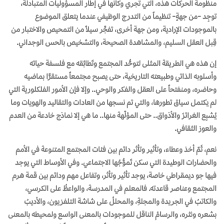
منظومة الحركات هذه، التي تجري وكأنها في إطار المسؤوليات المتبادلة،
توجِد -من جهةٍ- تنظيماً من التدرج الوظيفي عندما يتعلق الموضوع
بالموجودات الإرادية، ومن جهة أخرى، تفجِّر سيلاً من التمحيص والاختبار من
قِبل العقل السليم، والمشاهدة الصحيحة، والتشخيص بالحس الوجداني.
إن هذه هي الطريقة المثلى لتوحُّد المجتمع وتَطابُقه مع فلسفة حياته
وأسلوبه الذاتي وطبيعته التاريخية، حتى يصبح مجتمعاً مستقرًّا بماضيه
وحاضره، ومنفتحاً على العقل والفكر والوحي.. وإلا فإن الأمور الفلكلورية التي
لم يكتمل سياق تطورها، والتي تم نسجها من العادات والتقاليد والهويات وما
يُشبِع الغرائزَ والأذواق.. حتى المؤلّهة منها.. ما هي إلا نماذج خادعة من العدم
والعوز الثقافي.
نعم، ثَمّ أخذ وعطاء، وتأثير وتأثر دائم بين فئات المجتمع المتنوعة في الأمم
والحضارات الوطيدة التي سكن تَموُّجُها الاجتماعي. وفي الأوساط التي يوجد
فيها جو ديمقراطي خاصة، يوجد تأثير وتأثر، وتفاعل مهم ودائم بين قمة هرم
المجتمع وعناصر قاعدته. فالمعلم في المدرسة، والواعظُ على الكرسي،
والكاتبُ في الجريدة والمجلةِ، والمحللُ على شاشة التلفزيون، والأديبُ
بشعره ونثره، والرسامُ الناقل للموجودات بالمعنى الواسع ولمحيطه بالمعنى