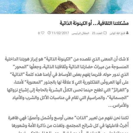
مشكلتنا الثقافية… أو الكينونة الذاتية
فتح الله كولن
العدد 21
المقال الرئيس
11/02/2017
0
لا شك أن المعنى الذي نقصده من “الكينونة الذاتية” هو إبراز هويتنا الداخلية
المنسوجة من ميراث حضارتنا الذاتية وثقافتِنا الذاتية، وجعلُها “المحور”
الذي ندور حوله. فلربما يَفهم بعض الأوساط في أيامنا هذه كلمةَ “الذاتية”
على أنها العروضُ الفلكلورية التي لا علاقة لها بالجذور “المعنوية” لأمتنا،
و”الغرائزُ” التي تطفح حينما تحس الكتلُ البشرية بالحاجة إلى إشباع نزواتها
“الجسمانية”، والمراسيمُ التي تقام في مناسبات الأكل والشرب والأعياد
والأعراس…
لكننا نحن نفهم من تعبير “الذات” معنى أوسع وأشمل وأعمق؛ فهي ظاهرة
أَجْرتْ فاعليتَها في كل شرائح المجتمع، وتغذت من ذاكرة الأمة وشعورها