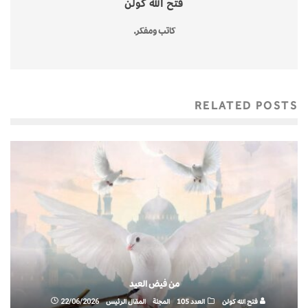
فتح الله كولن
كاتب ومفكر.
RELATED POSTS
من فيض العيد
فتح الله كولن
العدد 105
المجلة
المقال الرئيس
22/06/2026