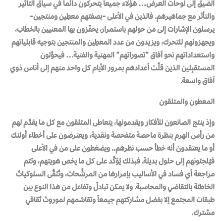
الضيق إلى لوحات العرض… هؤلاء جميعاً يتحركون دائماً في سياق التأثير
والتأثر مع جماهيرهم. فالذين في الأعلى -بصفتهم معطِين ومنتجين-
يرسلون الإشارات إلى من حولهم باستمرار، يحفّزون بها المعنيين بالخطاب،
ويجهزونهم للتحرك، ويزيدون من عدد المعطِين والمنتجين بتوجيه قابلياتهم
واستعداداتهم نحو آفاق “تصوراتهم” المهنية والفنية… فيحوِّلون
المستقبِلين الذين قلَّت أعدادهم بمرور الأيام كل واحد منهم إلى أناس ذوي
آفاق واسعة.
المعطون والمتلقون
وإذ ينتج الصانعون للأفكار ويقدمونها، يتعاطى المتلقون مع كل ما يقدَّم لهم
من رأس الهرم بنظرة ماحصة متفحصة ونقدية، ويعترضون على أخطاء أولئك
أو ما يعتقدون أنه خطأ حسب نظرهم.. ويضغطون على من في الأعلى
فيُلجئونهم إلى حلول بديلة. فبذلك يُؤكَّد على كل ما يخص هويتهم، وتتم
مراجعة أي فساد في الأساليب بإمرارها من المرشِّحات، وتُنَقَّى السلوكياتُ
الخاطئة بالتقاضي والمحاسبة. ولا يمكن تبادلٌ وتفاعل من هذا النوع بين
طبقات المجتمع إلا بفضل مشاركتهم جيمعاً وتقاسُمهم لموروث ثقافي
مشترك.