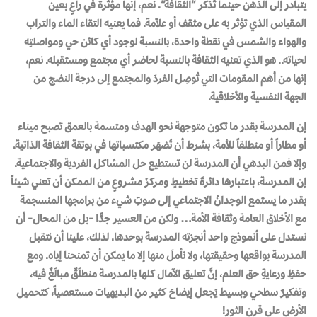
يتبادر إلى الذهن حينما تُذكر “الثقافة”. نعم، إنها مؤثرة في راعٍ بعين
المقياس الذي تؤثر به على مثقف أو علاّمة. فما يعنيه التقاء الماء والتراب
والهواء والشمس في نقطة واحدة، بالنسبة لوجود أي كائن حي ومواصلتِه
لحياته.. هو الذي تعنيه الثقافة بالنسبة لحاضر أي مجتمع ومستقبله. نعم،
إنها من أهم المقومات التي تُوصِل الفردَ والمجتمع إلى درجة النضج من
الجهة النفسية والأخلاقية.
إن المدرسة بقدر ما تكون متوجهة نحو الهدف ومتسمة بالعمق تصبح ميناء
أو مطاراً أو منطلقاً للأمة، بشرط أن تُصْهَر مكتسباتها في بوتقة الثقافة الذاتية.
وإلا فمن البدهي أن المدرسة لن تستطيع حل المشاكل الفردية والاجتماعية.
إن المدرسة، باعتبارها دائرةَ تخطيطٍ ومركزَ مشروعٍ من الممكن أن تعني شيئاً
بقدر ما يستمع الوجدانُ الاجتماعي إلى صوتِ شيء من برامجها المنسجمة
مع الأخلاق العامة وثقافة الأمة… ولكن من العسير جدًّا -بل من المحال- أن
نستدل على أنموذج واحد أنجزته المدرسة بوحدها. لذلك، علينا أن نتقبل
المدرسة بواقعها وحقيقتها، ولا نأملَ منها إلا ما يمكن أن تمنحنا إياه. ومع
حفظِ ورعايةِ حق العلم، إنَّ تعليق الآمال كلها بالمدرسة منطلَقٌ مبالَغٌ فيه،
وتفكيرٌ سطحي وبسيط يَجعل إيضاحَ كثير من البديهيات مستعصياً، كتحميل
الأرض على قرن الثور!