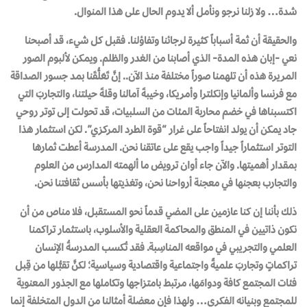
شدة… ولا زلنا نرجو ونأمل ألا يدوم الحال على هذا المنوال.
والحقيقة أن ثمة أسباباً كثيرة لرجائنا وتفاؤلنا. فقبل كل شيء، قد أصبحنا
نعي -إبان هذه المدة- الذي أصابنا من الغدر والظلم. ويمكن لألبوم الصور
المريرة هذه أن تلهمنا صوراً مختلفة منذ الآن.. إنَّ تَعَلُّقَنا بمد جسور الصداقة
مع فرنسا وألمانيا وإنكلترا وأمريكا، وخيبةَ آمالنا وقلةَ حيلتنا، والتجاربَ التي
اكتسبناها في خضم محاربة المئات من السلبيات، قد تحولت إلى توتر روحي
جاد يمكن أن يولد انفتاحاً على غرار “قوة الطرد المركزي”. لكن استثمار هذا
التوتر استثماراً جيداً واجب يقع على عاتقنا نحن. المدرسة أعطت ثمارها
بمقدار أهميتها. والآن جاء أوان ترويض ما ألهمته المدارس من العلوم
والتجارب بعجنها في معجنة أرواحنا نحن، وتغذيتها بأسس ثقافتنا نحن.
ذلك بأننا إن كنا عازمين على المضي قدماً نحو المستقبل، فلا مناص من أن
نكون ذاتيين في المنطق والمحاكمة العقلية والأسلوب، باستثمار تراكمنا
العلمي والتجريبي في مواقعه المناسِبة. فقد تُكسب المدرسةُ الإنسان
تراكماتٍ وتجاربَ علميةً واجتماعية واقتصادية وسياسية؛ لكنَّ تقبُّلها من قِبل
فئات المجتمع كافة ودوامَها، مرتبط بامتزاجها وتكاملها مع الجذور المعنوية
للمجتمع وبنيانه الفكري… ولهذا فإن معضلة أمثالنا من الدول المتخلفة إنما