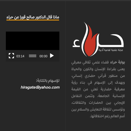
ماذا قال الدكتور صالح قورا عن حراء
مشغل
الفيديو
03:14
00:00
بوابة حراء
فضاء علمي ثقافي معرفي
يعنى بقراءة الإنسان والكون والحياة
من منظور قرآني حضاري إنساني،
للإسهام بالكتابة:
ويهدف إلى الإسهام في بناء رؤية
hiragate@yahoo.com
معرفية حضارية تعلي من القيمة
الإنسانية الجامعة، وتثمن التفاعل
الإيجابي بين الحضارات والثقافات،
وتؤسس لثقافة التعايش والسلام بين
أمم العالم رغم اختلافاتها.