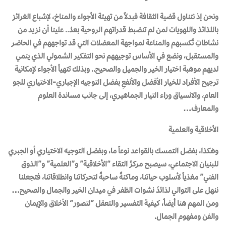
ونحن إذ نتناول قضية الثقافة فبدلاً من تهيئة الأجواء والمناخ، لإشباع الغرائز
باللذائذ واللهويات لمن لم تنضبط قدراتهم الروحية بعدُ.. علينا أن نزيد من
نشاطاتِ تُكسبهم والمناعة لمواجهة المعضلات التي قد تواجههم في الحاضر
والمستقبل، ونضع في الأساس توجيههم نحو التفكير الشمولي الذي ينمي
لديهم موهبة اختيار الخير والجميل والصحيح.. وبذلك تتهيأ الأجواء لإمكانية
ترجيح الأفراد للخيار الأفضل والأنفعِ بفضل التوجيه الإجباري-الاختياري للجو
العام، والانسياق وراء التيار الجماهيري، إلى جانب مساندة العلوم
والمعارف…
الأخلاقية والعلمية
وهكذا، بفضل التمسك بالقواعد نوعاً ما، وبفضل التوجيه الاختياري أو الجبري
للبنيان الاجتماعي، سيصبح مركزُ التقاء “الأخلاقية” و”العلمية” و”الذوق
الفني” مغذياً لأسلوب حياتنا، وماكنةً ساحبةً لتحركاتنا وانطلاقاتنا، فتجعلنا
ننهل على التوالي لذائذَ نشوات الظفر في ميدان الخير والجمال والصحيح…
ومن المهم هنا أيضاً، كيفية التفسير والتعقل “لتصور” الأخلاق والإيمان
والفن ومفهوم الجمال.