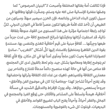
فإذا تكاتفت أمة بفئاتها المختلفة وأصبحت كـ”البنيان المرصوص” كما
وصَفَها مفخرة الإنسانية صلى الله عليه وسلم، وسَخَّرت قوتَها وطاقتها في
سبيل تكوين البناء الداخلي وتناغمه، فإن الحَزن سيصير سهلاً، وسيكون من
الطبيعي أن تأخذ تلك الأمة طريقها لتكون عنصراً فاعلاً في التوازن الدولي. لكنَّ
تواجُد رابطة اجتماعية مؤثرة على هذا المستوى من القوة، منوطةٌ بثقافة
ذاتية، قد استقرت أركانها وعايَشَتْها شرائحُ المجتمع كافة حتى غدت جزءاً من
طبعها وجِبِلّتها… ثقافةٍ مبنية على قيم أخلاقية تتغذى وتتنفس بها، مستندةٍ
بقوة الدين القاهرةِ ومتخطيةٍ بالاستناد إليها كلَّ أشكال “التغريب”، ساندةٍ
لتصوارتنا الفنية بحيث تكون ملجأً ومأوى آمناً لها في كل مكان. وإلا فأي ثقافة
لم يتوضح إطارها ومعالمها بشكل جيد، ولم تحظ بالقبول لدى كل المجتمع،
فلا مناص من أنها في حالة كهذه ستصبح دائماً مدعاةً للتنازع والتناحر بين
معماريي الثقافة وتلاميذهم، ناهيك عن غناء تلك الثقافة وثرائها واحتضانها!
وقد يَفتح أحياناً تشاجرٌ كهذا -وبخاصة إذا كان في موضوع الفن والأخلاق-
جروحاً يستعصي دواؤها.. وقد يورِث الإفراط والتدقيقُ الشديد في مسألة
أخلاقية، هيمنةً وتسلطاً على المشاعر والأفكار، حتى يُوقِع الفردَ والمجتمع في
المِحْلِ والفقر أحياناً، وأحياناً يفتح الباب لتضييع القواعد والأخلاق في
البديعيات، فيتلوث كل شيء بالفوضوية والمستهجنات.