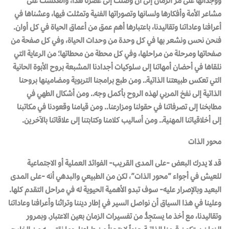
ووجدانها على مر الزمان إلى أن وصلت إلى عصرنا هذا، وانعكست على
مشاعر الأمة وأفكارها ولسانها وتصوراتها الفنية وتمثلت فيها، وعشناها في
أعرافنا وعاداتنا وتقاليدنا، باعتبارها أهم عمق من أعماق الحياة في كل أوان.
فنحن نحس ونشعر بها في كل وحدة من وحدات الحياة، وفي كل صفحة من
صفحاتها ومرحلة من مراحلها، وفي كل محطة من محطاتها؛ من الرعاية التي
نلقاها في أحضان أمهاتنا إلى سلوكيات أجدادنا المشبعة بروح الأبوة الحانية
التي تعكس طبيعتنا الذاتية.. ومن طبع برامجنا التربوية ومضامينها بروحنا
الذاتية إلى نفخ المربي لهذه الروح بأكمل وجه.. ومن أشكال الطهي في
مطابخنا إلى تصرفاتنا في حقولنا ومزارعنا.. ومن قيامنا وقعودنا في مكاتبنا
إلى أخلاقياتنا المهنية.. ومن أساليب كلامنا وكتابتنا إلى علاقاتنا بالآخرين.
محور الذات
قد لا يدرك البعض -على المدى القريب- الفوائدَ العملية أو الاجتماعية
للعيش في أجواء “محور الذات”، لكن من الطبيعي والبدهي أنه -على المدى
البعيد وبالإصرار عليه- سوف تبدو الأهمية الحيوية له في مراحل التقدم كلها.
وعلينا في هذا السياق أن نواصل السير في إطار ديننا وتراثنا وأعرافنا وعاداتنا
وتقاليدنا، مع أخذ ما يستجِدُّ من تفسيرات الزمان بعين الاعتبار. وبمرور