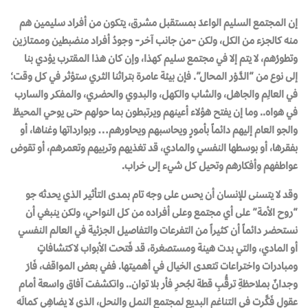
إن المجتمع السليم الواعدَ بمستقبل مشرق، يتكون من أفراد سليمين هم
منه كالجزء من الكل، ولكن -من جانب آخر- وجودُ أفراد منضبطين وممتازين
وتطورُهم، لا يتم إلا في مجتمع سليم كهذا، وإن كان هذا المقترب يؤدي بنا
إلى نوع من “الدَّوْر المحال”. فإن بيئة عامرة بتراثنا الثري ستؤثر في كل وقت؛
في العالِم والجاهل، والشاب والكهل، والبدوي والحضري، والمفكر والسارب
في هواه.. وما إن يفتح هؤلاء أعينهم ويرتبطون بما حولهم حتى يوحي المحيطُ
والجو العام إليهم دائماً بأمورٍ ويحاسبهم ويحاورهم… وبوارداتها وغناها، أو
بفقرها، أو بوسطها النفسي والمادي، قد تغذيهم وتربيهم وتعمرهم، أو تقوض
عواطفهم وأفكارهم وتحيل كل شيء إلى خراب.
وقد لا يتسنى للإنسان أن يحس على وجه تام بمدى التأثير الذي يحدثه جو
“روح الأمة” على أي مجتمع وعلى أفراده من كل النواحي، ولكن ينبغي أن
نستحضر دائماً أن كثيراً من التفرعات والتفاصيل الجزئية في العالم النفسي
أو المادي، والتي بدت هينة ومستصغرة، قد فَتحت الأبواب لاكتشافاتٍ
ومبادرات واختراعات تتعدى الخيال في أهميتها. ففي بعض المواقف، فَارَ
وجدانٌ بملاحظةِ ترقُّبِ قطة لجُحرِ فأر بلا توان.. وانكشفت آفاق واسعة أمام
عقولٍ فَكَّرت في التناغم البديع لمجتمع النمل والنحل، الذي لا يضاهِي كمالَه