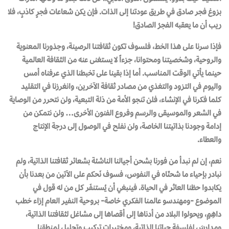
بزوغ فجر صادق في طريق عودتنا إلى الذات. فإن يكن شعاعات فجرٍ كاذبٍ، فلا
ريب أن ما يعقبه الفجرُ الصادق!
فإذا سرنا على هذا الخط، فلسوف تكون ثقافتنا الرصينة، وجذورنا المعنوية
والروحية، وشخصيتنا ومحتوانا، جزءاً لا يستغنى عنه من الثقافة العالمية
حينما يأتي الوقت المناسب. أما إذا بقينا على تخبطنا الذي عرفناه أمس
واليوم في التزود والتغذي من مصادر ثقافة الآخرين، وانغرزنا في التقليد
كلما فكرنا في الإنشاء، فلن تنجو الأمة من ذلة التبعية، ولن نتحرر من الوصاية
في الشعر والموسيقى والرسم وفروع الفنون الأخرى… ولن نتمكن من
إدامة وجودنا بذاتيتنا الخاصة، ولن نفلح في الوصول إلى درجة الإنتاج
والعطاء.
نعم، إن لم نبدأ من فورنا بشحن أجيالنا الناشئة بشعائر ثقافتنا الذاتية، ولم
نبادر بإحياء ما شحنّاه في النفوس، فسوف نَحكم على الآتين من بعدنا بأن
يكابدوا حظنا العاثر في الحياة. فينبغي أن يُستنفَر كل من له قول في
الموضوع -ومهندسو عالمنا الفكري خاصة- بروحية النفير العام إزاء خطب
داهِمٍ، ويحولوا البلاد من أدناها إلى أقصاها إلى مشاغل لثقافتنا الذاتية،
ومدارسَ لفلسفة حياتنا الذاتية، ومختبراتِ تركيب وتحليل لمنطقنا