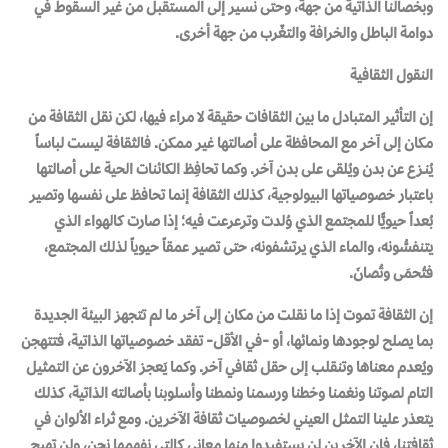
وبخصالنا الذاتية من جهة، وحتى نسير إلى المستقبل من غير السقوط في
دوامة الباطل والخرافة والتغّرب من جهة أخرى.
النقول الثقافية
إن التأثير المتبادل ما بين الثقافات حقيقة لا مراء فيها، لكن نقل الثقافة من
مكان إلى آخر مع المحافظة على أصالتها غير ممكن. فالثقافة ليست لباساً
يُنـزع عن بدن ويُلقى على بدن آخر. وكما تحافِظ الكائنات الحية على أصالتها
باعتبار خصوصياتها البيولوجية، كذلك الثقافة إنما تحافظ على نفسها وتصير
بُعداً حيويًّا للمجتمع الذي وُلدت وترعرعت فيه؛ إذا صارت كالهواء الذي
يتنفسُّونه، والماء الذي يرتشفونه، حتى تصير عمقاً حيوياً لذلك المجتمع،
فتُحمَى وتُصانَ.
إن الثقافة تموت إذا ما نقلت من مكان إلى آخر ما لم تتجهز البيئة الجديدة
بما يصلح لوجودها ونمائها، أو -في الأقل- تفقد خصوصياتها الذاتية، فتتهجن
ويُعدم معناها وتنقلب إلى حقل ثقافي آخر. وكما يَعجز الآخرون عن التمثيل
التام لصوتنا ونغمنا وخطنا ورسمنا ونمطنا وأسلوبنا بأصالته الذاتية، كذلك
يتعذر علينا التمثل العيني لخصوصيات ثقافة الآخرين. ومع ثراء الألوان في
ثقافتنا، فإن الآخرين لن يستفيدوا منها معاني كالتي نفهمها نحن، ولن تهيج