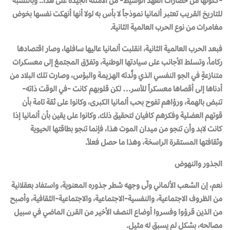
-ككونها من حضارات العهد الوسيط- من الأمثلة الجيدة على هذا.. وبالنسبة
للتاريخ القريب تعتبر ألمانيا نموذجاً لا بأس به لولا أنها أنهكت نفسها بخوض
مغامرات من نوع الحرب العالمية الثانية.
فبعد الحرب العالمية الثانية، انقلبت ألمانيا عاليها سافلها، وصار اقتصادها
ركاماً، وتسلط الأجانب على سيادتها الوطنية، وتفرَّق المجتمعُ إلى معسكرات
متنازعةٍ في الجو النفسي الذي ولَّدته الهزيمة والبؤس، وصارت تلك البلاد من
أدناها إلى أقصاها معسكراً للأسر… لكن قلوبهم كانت -في الوقت ذاته-
تنبض بالهمة، ورؤاهم تفوح بحب ألمانيا الكبرى، وكانوا على ثقة تامة بأن
قوتهم العضلية وفكرَهم كافيان لتحقيق ذلك. وكانوا على يقين بأن ألمانيا إذا
كانت لابد وأن تنجو من ميدان الموت هذا، فإنما تنجو بطاقتها الحيوية
وثقافتها المستقرة الراسخة، وهذا ما حصل فعلاً.
الجذور والنهوض
نعم، إن الشعب الألماني ولّى وجهه شطر جذوره المعنوية، واستفاد بعقلانية
من الظروف الاجتماعية، والنفسية-الاجتماعية، والاجتماعية-الثقافية، وأصبح
من الذين قرؤوا وفسروا أوضاع النصف الأخير من القرن الماضي في سبيل
مصالحه، بشكل لم يسبق له مثيل.