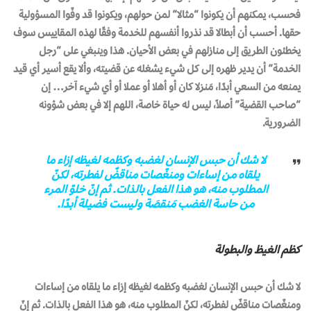
فحسب، يمكنهم أن يكونوا “مثالا” لمن حولهم، ويكونوا قد وفّوا المسؤولية
حقها. أحسب أن أبطالا قد نذروا أنفسهم للخدمة وفقًا لهذه المقاييس سوف
يخطئون الطريق إلى منازلهم في بعض الأحيان. هذا وينبغي على “رجل
الخدمة” أن يدير ظهره إلى كل شيء يشغله عن قضيته، وألا يقع أسير أي قيد
يمنعه من السعي أبدًا، مَنزلا كان أو أهلا أو عملا أو أي شيء آخر… إن
“صاحب القضية” أصلاً، ليس له حياة خاصة، اللهم إلا في بعض شؤونه
الضرورية.
لا شك أن حبس الإنسان لغضبه وكظمه لغيظه إزاء ما
يلقاه من إساءات ومنغّصات مناقضٌ لفطرته، لكنّ
المطلوب منه، هو هذا الفعل بالذات. ثم إنّ خلوّ المرء
من حاسة الغضب مَنقصَة وليست فضيلة أبدًا.
كظم الغيظ والبطولة
لا شك أن حبس الإنسان لغضبه وكظمه لغيظه إزاء ما يلقاه من إساءات
ومنغّصات مناقضٌ لفطرته، لكنّ المطلوب منه، هو هذا الفعل بالذات. ثم إنّ