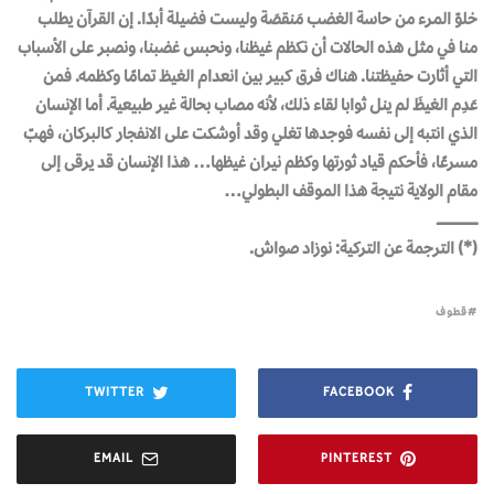
خلوّ المرء من حاسة الغضب مَنقصَة وليست فضيلة أبدًا. إن القرآن يطلب
منا في مثل هذه الحالات أن نكظم غيظنا، ونحبس غضبنا، ونصبر على الأسباب
التي أثارت حفيظتنا. هناك فرق كبير بين انعدام الغيظ تمامًا وكظمه. فمن
عَدِم الغيظَ لم ينل ثوابا لقاء ذلك، لأنه مصاب بحالة غير طبيعية. أما الإنسان
الذي انتبه إلى نفسه فوجدها تغلي وقد أوشكت على الانفجار كالبركان، فهبّ
مسرعًا، فأحكم قياد ثورتها وكظم نيران غيظها… هذا الإنسان قد يرقى إلى
مقام الولاية نتيجة هذا الموقف البطولي…
ـــــــــــــــــــــــــــــــــــــ
(*) الترجمة عن التركية: نوزاد صواش.
قطوف
TWITTER
FACEBOOK
EMAIL
PINTEREST