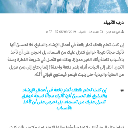
درب الأنبياء
فتح الله كولن
العدد 22
قطوف
05/09/2019
0
إن كنت تحلم بقطف ثمار يانعة في أعمال الإرشاد والتبليغ، فلا تحسبنّ أنها
تأتيك مجانًا نتيجة خوارق تتنزل عليك من السماء، بل احرص على أن تأخذ
بالأسباب كاملة يأتك الخير مدرارًا. وذلك هو الأصل في شريعة الفطرة وسنة
الكون. انظر إلى النبات، أتراه يثمر دفعة واحدة؟! إنما يحتاج إلى زمن طويل
من العناية والرعاية حتى ينبت فينمو فيستوي فيؤتي أُكُلَه.
إن كنت تحلم بقطف ثمار يانعة في أعمال الإرشاد
والتبليغ، فلا تحسبنّ أنها تأتيك مجانًا نتيجة خوارق
تتنزل عليك من السماء، بل احرص على أن تأخذ
بالأسباب
تماما مثل البيضة التي لا يَخرُج فرخُها سالمًا إلا بعد زمن مكتوب. فإن كنت