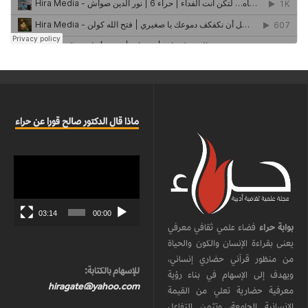
ماذا قال الدكتور صالح قورا عن حراء
مشغل
الفيديو
03:14
00:00
بوابة حراء
فضاء علمي ثقافي معرفي
يعنى بقراءة الإنسان والكون والحياة
من منظور قرآني حضاري إنساني،
للإسهام بالكتابة:
ويهدف إلى الإسهام في بناء رؤية
hiragate@yahoo.com
معرفية حضارية تعلي من القيمة
الإنسانية الجامعة، وتثمن التفاعل