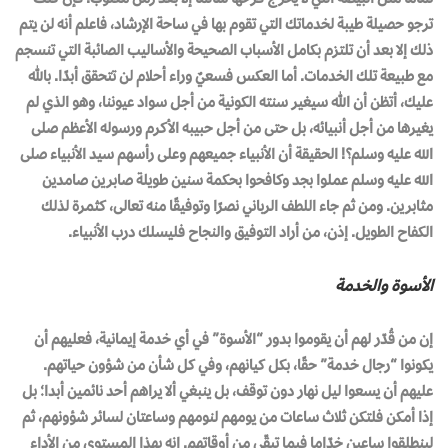
ترجو حصيلة طيبة لخدماتك التي تقوم بها في ساحة الإرشاد، فاعلم أنه لن يتم
ذلك إلا بعد أن تلتزم بكامل الأسباب الصحيحة والأساليب الصائبة التي تنسجم
مع طبيعة تلك الخدمات. أما العكس فسعيٌ وراء أحلام لن تتحقق أبدًا. باللّٰه
عليك، أتظن أن اللّٰه سيغير سنته الكونية من أجل سواد عيوننا، وهو الذي لم
يغيرها من أجل أنبيائه، بل حتى من أجل حبيبه الأكرم ورسوله الأعظم صلى
الله عليه وسلم؟! الحقيقة أن الأنبياء جميعهم وعلى رأسهم سيد الأنبياء صلى
الله عليه وسلم عملوا بجد وكافحوا بحكمة سنين طويلة صابرين صامدين
مثابرين. ومن ثم جاء اللطف الرباني نصرًا وتوفيقًا منه تعالى، كثمرة لذلك
الكفاح الطويل. إذن، من أراد التوفيق والنجاح فليسلك درب الأنبياء.
الأسوة والخدمة
إن من قُدّر لهم أن يقوموا بدور “الأسوة” في أي خدمة إيمانية، فعليهم أن
يكونوا “رجال خدمة” حقًا، بكل كيانهم، وفي كل شأن من شؤون حياتهم.
عليهم أن يسعوا ليل نهار دون توقف، بل ينبغي ألا يراهم أحد نائمين أبدا؛ بل
إذا أمكن فلتكن ثلاث ساعات من يومهم لنومهم وساعتان لسائر شؤونهم، ثم
لينطلقوا ساعين خدّاما فيما تبقّى من أوقاتهم. إنه بهذا المستوى من الأداء