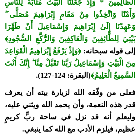
الظَّالِمِينَ * وَإِذْ جَعَلْنَا الْبَيْتَ مَثَابَةً لِلنَّاسِ
وَأَمْنًا وَاتَّخِذُوا مِنْ مَقَامِ إِبْرَاهِيمَ مُصَلًّى ۖ
وَعَهِدْنَا إِلَىٰ إِبْرَاهِيمَ وَإِسْمَاعِيلَ أَنْ طَهِّرَا
بَيْتِيَ لِلطَّائِفِينَ وَالْعَاكِفِينَ وَالرُّكَّعِ السُّجُودِ﴾
إلى قوله سبحانه:
﴿وَإِذْ يَرْفَعُ إِبْرَاهِيمُ الْقَوَاعِدَ
مِنَ الْبَيْتِ وَإِسْمَاعِيلُ رَبَّنَا تَقَبَّلْ مِنَّا ۖ إِنَّكَ أَنْتَ
السَّمِيعُ الْعَلِيمُ﴾
(البقرة: 124-127).
فعلى من وفّقه الله لزيارة بيته أن يعرف
قدر هذه النعمة، وأن يحمد الله ويثني عليه،
وليعلم أنه قد نزل في ساحة ربٍّ كريمٍ
عظيم، فيلزم الأدب مع الله كما ينبغي.