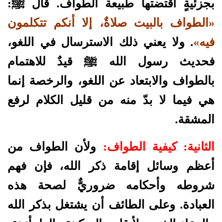
بجزئيةٍ اقتضتها طبيعة الطواف. قال ﷺ:
«الطواف بالبيت صلاةٌ، إلا أنكم تتكلمون
فيه»
. ولا يعني ذلك الاسترسال في اللغو،
فحديث رسول الله ﷺ قيدٌ للاهتمام
بالطواف والابتعاد عن اللغو، والرخصة إنما
هي فيما لا بدّ منه من قليل الكلام لرفع
المشقة.
الثانية: كيفية الطواف:
ولأن الطواف من
أعظم وسائل إقامة ذكر الله، فإن فهم
شروطه وأحكامه ضروريٌّ لصحة هذه
العبادة. وعلى الطائف أن يشتغل بذكر الله