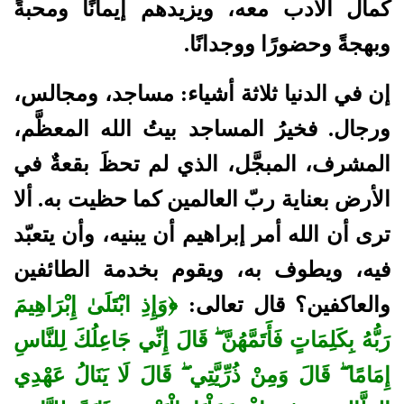
كمال الأدب معه، ويزيدهم إيمانًا ومحبةً
وبهجةً وحضورًا ووجدانًا.
إن في الدنيا ثلاثة أشياء: مساجد، ومجالس،
ورجال.
فخيرُ المساجد بيتُ الله المعظَّم،
المشرف، المبجَّل، الذي لم تحظَ بقعةٌ في
الأرض بعناية ربّ العالمين كما حظيت به. ألا
ترى أن الله أمر إبراهيم أن يبنيه، وأن يتعبّد
فيه، ويطوف به، ويقوم بخدمة الطائفين
والعاكفين؟ قال تعالى:
﴿وَإِذِ ابْتَلَىٰ إِبْرَاهِيمَ
رَبُّهُ بِكَلِمَاتٍ فَأَتَمَّهُنَّ ۖ قَالَ إِنِّي جَاعِلُكَ لِلنَّاسِ
إِمَامًا ۖ قَالَ وَمِنْ ذُرِّيَّتِي ۖ قَالَ لَا يَنَالُ عَهْدِي