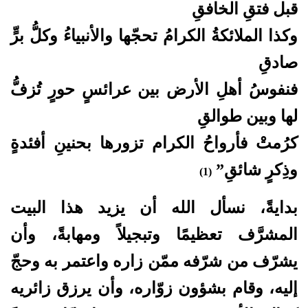
قبل فتقِ الخافقِ
وكذا الملائكةُ الكرامُ تحجّها والأنبياءُ وكلُّ برٍّ
صادقِ
فنفوسُ أهلِ الأرض بين عرائسٍ حورٍ تُزفُّ
لها وبين طوالقِ
كرُمتْ فأرواحُ الكرام تزورها بحنينِ أفئدةٍ
وذِكرٍ شائقِ”
(1)
بدايةً، نسأل الله أن يزيد هذا البيت
المشرَّف تعظيمًا وتبجيلاً ومهابةً، وأن
يشرّف من شرّفه ممّن زاره واعتمر به وحجّ
إليه، وقام بشؤون زوّاره، وأن يرزق زائريه