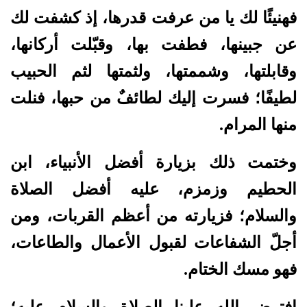
فهنيئًا لك يا من عرفت قدرها، إذ كشفت لك
عن جبينها، فطفت بها، وقبّلت أركانها،
وقابلتها، وشممتها، ولثمتها لثم الحبيب
لطيفًا؛ فسرت إليك لطائفٌ من حبها، فنلت
منها المرام.
وختمت ذلك بزيارة أفضل الأنبياء، ابن
الحطيم وزمزم، عليه أفضل الصلاة
والسلام؛ فزيارته من أعظم القربات، ومن
أجلّ الشفاعات لقبول الأعمال والطاعات،
فهو مسك الختام.
افترض الله علينا الصلاة والسلام عليه؛