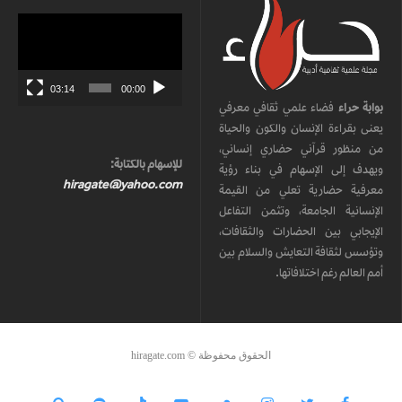
مشغل
الفيديو
03:14
00:00
بوابة حراء
فضاء علمي ثقافي معرفي
يعنى بقراءة الإنسان والكون والحياة
من منظور قرآني حضاري إنساني،
للإسهام بالكتابة:
ويهدف إلى الإسهام في بناء رؤية
hiragate@yahoo.com
معرفية حضارية تعلي من القيمة
الإنسانية الجامعة، وتثمن التفاعل
الإيجابي بين الحضارات والثقافات،
وتؤسس لثقافة التعايش والسلام بين
أمم العالم رغم اختلافاتها.
الحقوق محفوظة © hiragate.com