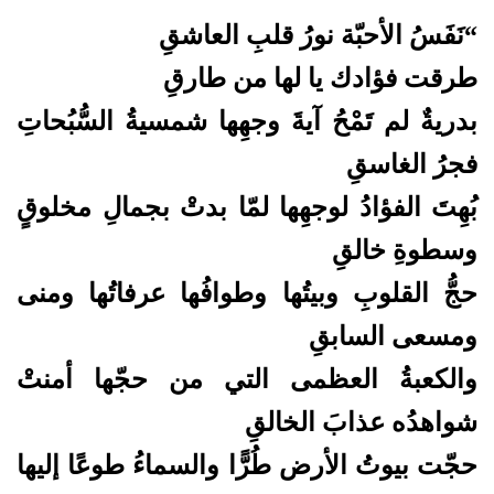
“نَفَسُ الأحبّة نورُ قلبِ العاشقِ
طرقت فؤادك يا لها من طارقِ
بدريةٌ لم تَمْحُ آيةَ وجهِها شمسيةُ السُّبُحاتِ
فجرُ الغاسقِ
بُهِتَ الفؤادُ لوجهِها لمّا بدتْ بجمالِ مخلوقٍ
وسطوةِ خالقِ
حجُّ القلوبِ وبيتُها وطوافُها عرفاتُها ومنى
ومسعى السابقِ
والكعبةُ العظمى التي من حجّها أمنتْ
شواهدُه عذابَ الخالقِ
حجّت بيوتُ الأرض طُرًّا والسماءُ طوعًا إليها