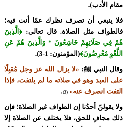
مقام الأدب).
فلا ينبغي أن تصرف نظرك عمّا أنت فيه؛
فالطواف مثل الصلاة. قال تعالى:
﴿الَّذِينَ
هُمْ فِي صَلَاتِهِمْ خَاشِعُونَ * وَالَّذِينَ هُمْ عَنِ
اللَّغْوِ مُعْرِضُونَ﴾
(المؤمنون: 1-3).
وقال النبي ﷺ:
«لا يزال الله عز وجل مُقبِلًا
على العبد وهو في صلاته ما لم يلتفت، فإذا
التفت انصرف عنه»
.
(3)
ولا يقولنّ أحدُنا إن الطواف غير الصلاة؛ فإن
ذلك مجافٍ للحق، فلا يختلف عن الصلاة إلا