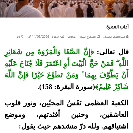
آداب العمرة
عبد اللطيف العسلي
المنهاج النبوي
عبادات
فقه الدعوة
14/05/2026
14
قال تعالى:
﴿إِنَّ الصَّفَا وَالْمَرْوَةَ مِن شَعَائِرِ
اللَّهِ ۖ فَمَنْ حَجَّ الْبَيْتَ أَوِ اعْتَمَرَ فَلَا جُنَاحَ عَلَيْهِ
أَنْ يَطَّوَّفَ بِهِمَا ۚ وَمَنْ تَطَوَّعَ خَيْرًا فَإِنَّ اللَّهَ
شَاكِرٌ عَلِيمٌ﴾
(سورة البقرة: 158).
الكعبة العظمى نَفَسُ المحبّين، ونور قلوب
العاشقين، وحنين أفئدتهم، وموضع
اشتياقهم. ولله درّ منشدهم حيث يقول: