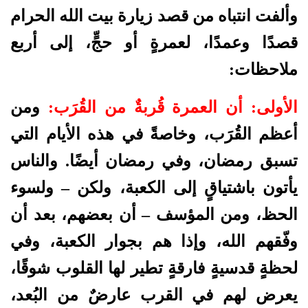
وألفت انتباه من قصد زيارة بيت الله الحرام
قصدًا وعمدًا، لعمرةٍ أو حجٍّ، إلى أربع
ملاحظات:
الأولى:
أن العمرة قُربةٌ من القُرَب:
ومن
أعظم القُرَب، وخاصةً في هذه الأيام التي
تسبق رمضان، وفي رمضان أيضًا. والناس
يأتون باشتياقٍ إلى الكعبة، ولكن – ولسوء
الحظ، ومن المؤسف – أن بعضهم، بعد أن
وفّقهم الله، وإذا هم بجوار الكعبة، وفي
لحظةٍ قدسيةٍ فارقةٍ تطير لها القلوب شوقًا،
يعرض لهم في القرب عارضٌ من البُعد،