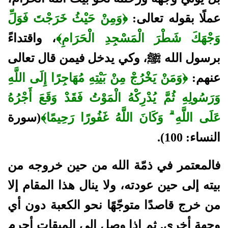
عملًا بقوله تعالى:
﴿وَمِنْ حَيْثُ خَرَجْتَ فَوَلِّ
وَجْهَكَ شَطْرَ الْمَسْجِدِ الْحَرَامِ﴾
، واقتداءً
برسول الله ﷺ، وكي يدخل فيمن قال تعالى
عنهم:
﴿وَمَنْ يَخْرُجْ مِنْ بَيْتِهِ مُهَاجِرًا إِلَى اللَّهِ
وَرَسُولِهِ ثُمَّ يُدْرِكْهُ الْمَوْتُ فَقَدْ وَقَعَ أَجْرُهُ
عَلَى اللَّهِ ۗ وَكَانَ اللَّهُ غَفُورًا رَحِيمًا﴾
(سورة
النساء: 100).
فالمعتمر في ذمّة الله من حين خروجه من
بيته إلى حين عودته، ولا ينال هذا المقام إلا
من خرج قاصدًا متوجّهًا نحو الكعبة دون أي
وجهةٍ أخرى. ثم إذا وصل إلى الميقات أحرم