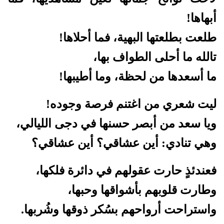
أبهاها!
طلعت بطلعتها البهية، فما أحلاها!
تالله ما أحلى الطواف بها،
ما أسعدها من لحظة، وما أطيبها!
ليت شعري من اغتنم فرصة وجوده!
ويا سعد من أبصر حسنها في دجى الليالي،
وهي تنادي:
أين عشاقي؟ أين عشاقي؟
فعندئذٍ حارت عقولهم في دائرة فلكها،
وطارت قلوبهم بأشواقها وحبها،
واستراحت أرواحهم بسُكر ذوقها وشُربها.