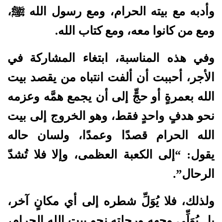
وأدبه مع بيته الحرام، ومع رسول الله ﷺ،
ومع من كانوا معه، ومع كتاب الله.
وفي هذه المناسبة، ابتغاء المشاركة في
الأجر، أحببت أن ألفت انتباه من يقصد بيت
الله بعمرةٍ أو حجٍّ إلى أن يجمع همَّه وعزمه
نحو هدفٍ واحدٍ فقط، وهو الخروج إلى بيت
الله الحرام قصدًا وعمدًا، ولسان حاله
يقول: “إلى الكعبة العظمى، وإلا فلا تُشدّ
الرحال”.
ولذلك، فلا يُوَلِّ شطره إلى أي مكانٍ آخر،
بل يُوَلِّي وجهه ورحلته نحو بيت الله الحرام،