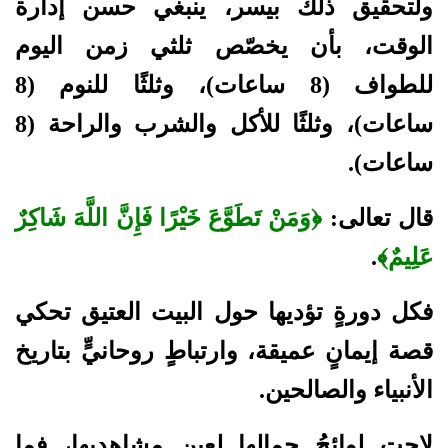
ولتحقيق ذلك بيسر، ينبغي حسن إدارة
الوقت، بأن يخصّص ثلثي زمن اليوم
للطواف (8 ساعات)، وثلثًا للنوم (8
ساعات)، وثلثًا للأكل والشرب والراحة (8
ساعات).
قال تعالى:
﴿وَمَنْ تَطَوَّعَ خَيْرًا فَإِنَّ اللَّهَ شَاكِرٌ
عَلِيمٌ﴾
.
فكل دورةٍ تؤديها حول البيت العتيق تحكي
قصة إيمانٍ عميقة، وارتباطٍ روحانيٍّ بتاريخ
الأنبياء والصالحين.
لاحت لوائحُ جمالها لعين مشاهديها، فما