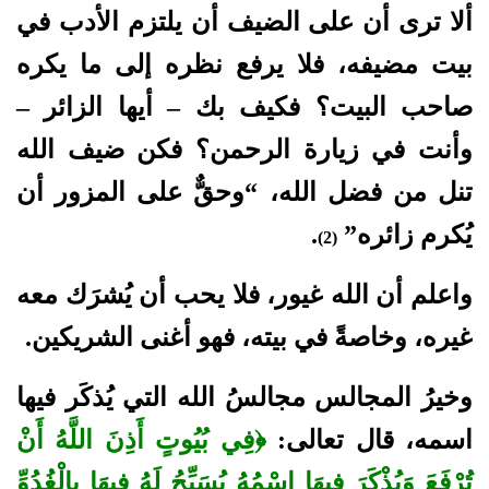
ألا ترى أن على الضيف أن يلتزم الأدب في
بيت مضيفه، فلا يرفع نظره إلى ما يكره
صاحب البيت؟ فكيف بك – أيها الزائر –
وأنت في زيارة الرحمن؟ فكن ضيف الله
تنل من فضل الله، “وحقٌّ على المزور أن
يُكرم زائره”
.
(2)
واعلم أن الله غيور، فلا يحب أن يُشرَك معه
غيره، وخاصةً في بيته، فهو أغنى الشريكين.
وخيرُ المجالس مجالسُ الله التي يُذكَر فيها
اسمه، قال تعالى:
﴿فِي بُيُوتٍ أَذِنَ اللَّهُ أَنْ
تُرْفَعَ وَيُذْكَرَ فِيهَا اسْمُهُ يُسَبِّحُ لَهُ فِيهَا بِالْغُدُوِّ