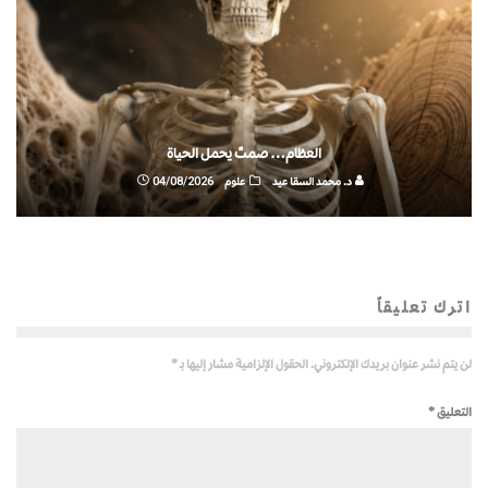
العظام… صمتٌ يحمل الحياة
د. محمد السقا عيد
علوم
04/08/2026
اترك تعليقاً
لن يتم نشر عنوان بريدك الإلكتروني.
الحقول الإلزامية مشار إليها بـ
*
التعليق
*