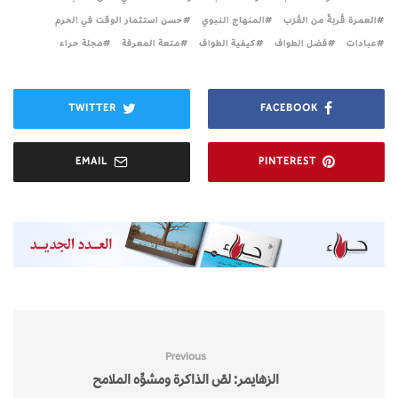
العمرة قُربةٌ من القُرَب
المنهاج النبوي
حسن استثمار الوقت في الحرم
عبادات
فضل الطواف
كيفية الطواف
متعة المعرفة
مجلة حراء
TWITTER
FACEBOOK
EMAIL
PINTEREST
Previous
الزهايمر: لصّ الذاكرة ومشوِّه الملامح