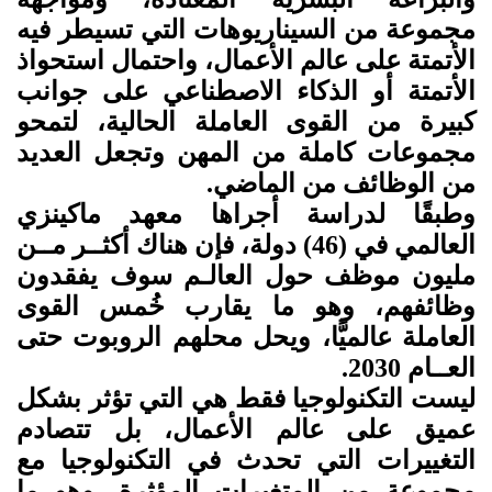
مجموعة من السيناريوهات التي تسيطر فيه
الأتمتة على عالم الأعمال، واحتمال استحواذ
الأتمتة أو الذكاء الاصطناعي على جوانب
كبيرة من القوى العاملة الحالية، لتمحو
مجموعات كاملة من المهن وتجعل العديد
من الوظائف من الماضي.
وطبقًا لدراسة أجراها معهد ماكينزي
العالمي في (46) دولة، فإن هناك أكثــر مــن
مليون موظف حول العالـم سوف يفقدون
وظائفهم، وهو ما يقارب خُمس القوى
العاملة عالميًّا، ويحل محلهم الروبوت حتى
العــام 2030.
ليست التكنولوجيا فقط هي التي تؤثر بشكل
عميق على عالم الأعمال، بل تتصادم
التغييرات التي تحدث في التكنولوجيا مع
مجموعة من المتغيرات المؤثرة،
وهو ما