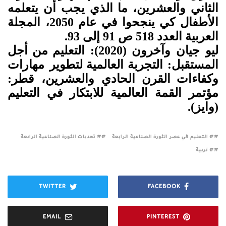
الثاني والعشرين، ما الذي يجب أن يتعلمه
الأطفال كي ينجحوا في عام 2050، المجلة
العربية العدد 518 ص 91 إلى 93.
ليو جيان وآخرون (2020): التعليم
من
أجل
المستقبل
:
التجربة
العالمية
لتطوير مهارات
وكفاءات
القرن
الحادي والعشرين، قطر:
مؤتمر القمة العالمية للابتكار في التعليم
(وايز).
# التعليم في عصر الثورة الصناعية الرابعة
# تحديات الثورة الصناعية الرابعة
# تربية
TWITTER
FACEBOOK
EMAIL
PINTEREST