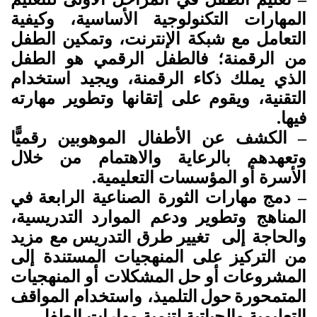
المهارات التكنولوجية الأساسية، وكيفية
التعامل مع شبكة الإنترنت، وتمكين الطفل
من الرقمنة؛ فالطفل الرقمي هو الطفل
الذي يملك ذكاء الرقمنة، ويجيد استخدام
التقنية، ويقوم على إتقانها وتطوير مهارته
فيها.
– الكشف عن الأطفال الموهوبين رقميًّا
وتعهدهم بالرعاية والاهتمام من خلال
الأسرة أو المؤسسات التعليمية.
– دمج
مهارات الثورة الصناعية الرابعة
في
المناهج وتطوير
ودعم
الموارد
التدريسية،
والحاجة إلى
تغيير
طرق
التدريس
مع مزيد
من
التركيز
على
المنهجيات
المستندة
إلى
المشروعات
أو
حل
المشكلات أو
المنهجيات
المتمحورة
حول
التلميذ، واستخدام المواقف
التعليمية والحياتية لتنمية مهارات الطفل.