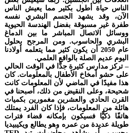
الناس حياة أطول بكثير مما يعيش الناس
الآن، وقد يشهد الجسم البشري نفسه
طفرة غير مسبوقة بفضل الهندسة الحيوية
ووسائل الاتصال المباشر ما بين الدماغ
البشري والحاسوب. ومن المرجح بحلول
عام 2050 أن يكون كثير مما يتعلمه أولادنا
اليوم عديم الصلة بالواقع العلمي.
– تركز مدارس كثيرة جدًّا في الوقت الحالي
على حشو أمخاخ الأطفال بالمعلومات. كان
هذا مفيدًا في الماضي لأن المعلومات كانت
شحيحة، وعلى النقيض من ذلك، أصبحنا في
القرن الحادي والعشرين مغمورين بكميات
هائلة من المعلومات، فإذا كان الفرد يمتلك
هاتفًا ذكيًّا فسيكون بإمكانه قضاء فترات
طويلة عديدة من عمره وهو يطالع ويكيبيديا
وحسب، أو يشاهد محاضرات تيد
TED