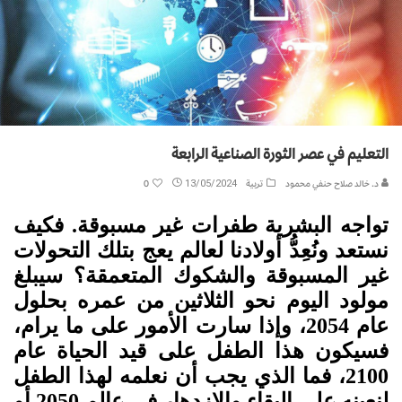
التعليم في عصر الثورة الصناعية الرابعة
د. خالد صلاح حنفي محمود
تربية
13/05/2024
0
تواجه البشرية طفرات غير مسبوقة. فكيف
نستعد ونُعِدُّ أولادنا لعالم يعج بتلك التحولات
غير المسبوقة والشكوك المتعمقة؟ سيبلغ
مولود اليوم نحو الثلاثين من عمره بحلول
عام 2054، وإذا سارت الأمور على ما يرام،
فسيكون هذا الطفل على قيد الحياة عام
2100، فما الذي يجب أن نعلمه لهذا الطفل
لنعينه على البقاء والازدهار في عالم 2050 أو