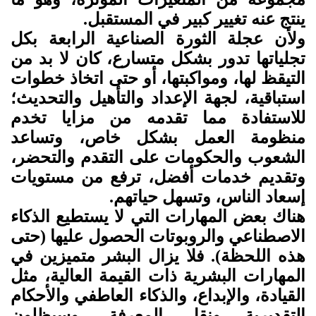
ينتج عنه تغيير كبير في المستقبل.
ولأن عجلة الثورة الصناعية الرابعة بكل
تجلياتها تدور بشكل متسارع، كان لا بد من
التيقظ لها، ومواكبتها، أو حتى اتخاذ خطوات
استباقية، لجهة الإعداد والتأهيل والتحديث؛
للاستفادة مما تقدمه من مزايا تخدم
منظومة العمل بشكل خاص، وتساعد
الشعوب والحكومات على التقدم والتحضر،
وتقديم خدمات أفضل، ترفع من مستويات
إسعاد الناس، وتسهل حياتهم
.
هناك بعض المهارات التي لا يستطيع الذكاء
الاصطناعي والروبوتات الحصول عليها
)
حتى
هذه اللحظة). فلا يزال البشر متميزين في
المهارات البشرية ذات القيمة العالية، مثل
القيادة، والإبداع، والذكاء العاطفي والأحكام
التقديرية ونقل المعرفة، وسيظلون