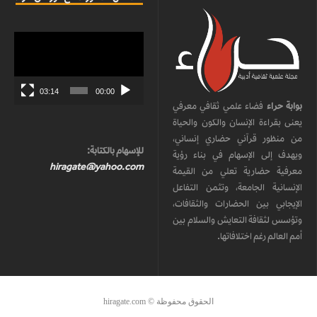
مشغل
الفيديو
03:14
00:00
بوابة حراء
فضاء علمي ثقافي معرفي
يعنى بقراءة الإنسان والكون والحياة
من منظور قرآني حضاري إنساني،
للإسهام بالكتابة:
ويهدف إلى الإسهام في بناء رؤية
hiragate@yahoo.com
معرفية حضارية تعلي من القيمة
الإنسانية الجامعة، وتثمن التفاعل
الإيجابي بين الحضارات والثقافات،
وتؤسس لثقافة التعايش والسلام بين
أمم العالم رغم اختلافاتها.
الحقوق محفوظة © hiragate.com