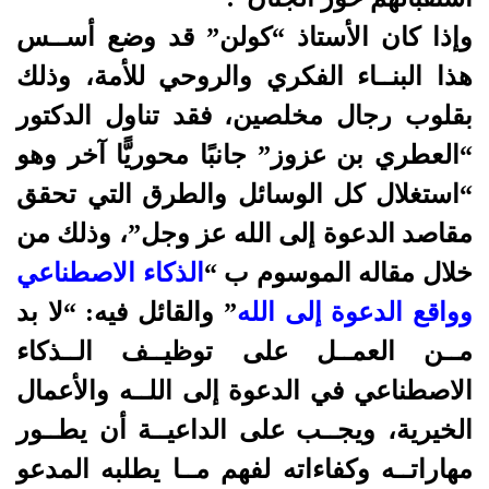
وإذا كان الأستاذ “كولن” قد وضع أســس
هذا البنــاء الفكري والروحي للأمة، وذلك
بقلوب رجال مخلصين،
فقد تناول الدكتور
“العطري بن عزوز” جانبًا محوريًّا آخر وهو
“استغلال كل الوسائل والطرق التي تحقق
مقاصد الدعوة إلى الله عز وجل”، وذلك من
خلال مقاله الموسوم ب “
الذكاء الاصطناعي
وواقع الدعوة إلى الله
” والقائل فيه
:
“لا بد
مــن العمــل على توظيــف الــذكاء
الاصطناعي في الدعوة إلى اللــه والأعمال
الخيرية، ويجــب على الداعيــة أن يطــور
مهاراتــه وكفاءاته لفهم مــا يطلبه المدعو