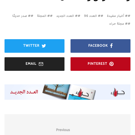
# أخبار مفيدة
# العدد 96
# العدد الجديد
# المجلة
# صدر حديثًا
# مجلة حراء
TWITTER
FACEBOOK
EMAIL
PINTEREST
Previous