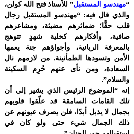
“
مهندسو المستقبل
” للأستاذ فتح الله كولن
،
والذي قال فيه
:
“
مهندسو المستقبل
رجال
قلب حقًّا؛ ضمائرهم مضيئة، ومشاعرهم
صافية، وأفكارهم كخلية شهدٍ تتوهج
بالمعرفة الربانية، وأجواؤهم جنة يعمها
الأمن وتسودها الطمأنينة. من لازمهم نال
السعادة، ومن نأى عنهم حُرِم السكينة
والسلام”.
إنه “الموضوع الرئيس
الذي يشير إلى أن
تلك القامات السامقة قد علّقوا قلوبهم
بجمال لا يذبل أبدًا، فلن يصرف عيونهم عن
ذلك الجمال شيء حتى ولو كان في
استقبالهم حور الجنان”.