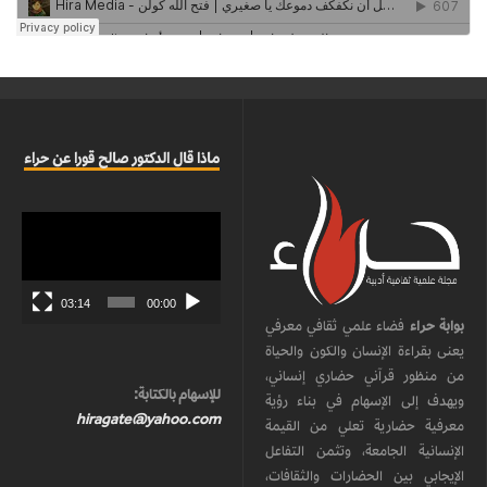
ماذا قال الدكتور صالح قورا عن حراء
مشغل
الفيديو
03:14
00:00
بوابة حراء
فضاء علمي ثقافي معرفي
يعنى بقراءة الإنسان والكون والحياة
من منظور قرآني حضاري إنساني،
للإسهام بالكتابة:
ويهدف إلى الإسهام في بناء رؤية
hiragate@yahoo.com
معرفية حضارية تعلي من القيمة
الإنسانية الجامعة، وتثمن التفاعل
الإيجابي بين الحضارات والثقافات،