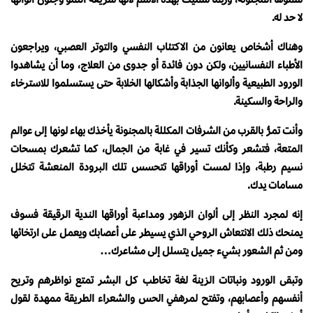
لا حد له.
وهناك أشخاص يعانون من الاكتئاب النفسي والتوتر العصبي، ويراجعون
الأطباء النفسانيين، ولكن دون فائدة أو جدوى من العلاج، وما أن يشاهدوا
الورود الطبيعية وألوانها الجذابة وأشكالها الخلابة حتى يستسلموا للاسترخاء
والراحة والسكينة.
وأنت تمرُّ بالقرب من الشرفات المكللة بالمجنونة يأخذك بهاء لونها إلى عوالم
المتعة، فتشعر وكأنك تسير في غابة من الجمال، كما تشعرك بمسحات
نسيم رطبة، وإذا لمست أوراقها تتحسس تلك البرودة المنعشة تتخلل
مسامات يدك.
إنه لمجرد النظر إلى ألوان الزهور ومداعبة أوراقها الندية الرقيقة فسوف
يمنحك ذلك الانتعاش الروحي الذي يسيطر على أعصابك ويعمل على ارتخائها
ومن ثم الشعور بشيء جميل يتسلل إلى مشاعرك…
وتبقى الورود ونباتات الزينة لغة تخاطب كل البشر تمتع نواظرهم وتريح
أنفسهم وأعصابهم، وتفتح لمرهفي الحس والشعراء الطريقة ممهدة لقول