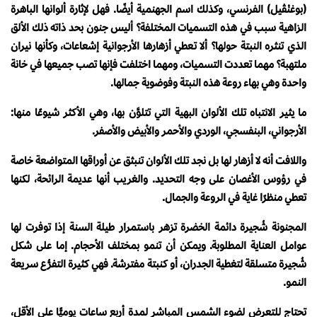
(بوغنْڤيل) الفرنسي، وكذلك اسم الجهنمية أيضًا. فهل لإثارة ألوانها الباهرة
الزاهية سبب في هذه التسميات المختلفة؟ أليس جنون بحد ذاته ذلك الألق
الذي تنثره النبتة حولها؟ ألا تعطي أزهارها الأرجوانية إشعاعات، وكأنها نيران
ملتهبة؟ مهما تعددت التسميات، ومهما اختلفت فإنها تصب جميعها في خانة
واحدة وهي بهاء روعة هذه النبتة وفوضوية جمالها.
ما يثير الانتباه تلك الألوان البهية التي تتلوَّن بها، وهي الأكثر شيوعًا منها:
الأرجواني، البنفسجي، الوردي والأحمر والأبيض والأصفر.
واللافت أنه لا أزهار لها بل نجد تلك الألوان تنبثق عن أوراقها المتواضعة خاصة
في رؤوس الأغصان على وجه التحديد. والغريب أنها عديمة الرائحة، لكنها
تعطي منظرًا غاية في الروعة والجمال.
المجنونة شُجيرة دائمة الخضرة تزهر باستمرار طيلة السنة إذا توفرت لها
عوامل العناية المطلوبة. ويمكن أن تنمو بمختلف الأحجام. إما على شكل
شُجيرة متسلقة لتغطية الجدران، أو كنبتة مفترشة. فهي كثيرة التفرُّع سريعة
النمو.
تحتاج للتعرض لضوء الشمس المباشر لمدة أربع ساعات يوميًّا على الأقل،