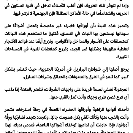
وإذا لم تتوفر تلك الظروف فإن أغلب الأصناف تدخل في فترة السكون في
الخريف والشتاء.أما في حالة الأماكن المظللة فإن الجهنمية لا تزهر فيها.
وتتميز هذه النبتة بأن أوراقها خضراء غير مفصصة وتحمل أشواكًا على
سيقانها ليستعين بها النبات في التسلق، فكثيرًا ما تستخدم هذه النباتات
كمتسلقات على الأسوار والمداخل والأقواس، وتزرع أيضًا عند قواعد الأشجار
لتغطية مظهرها وشكلها غير الجيد، وتزرع كمغطيات للتربة في المساحات
الكبيرة.
يرجع أصلها إلي شواطئ البرازيل في أمريكا الجنوبية، حيث تنتشر بشكل
كبير. كما تنمو في الطرق والمتنزهات والحدائق وشرفات المنازل.
المجنونة تضفي لمسة فريدة على واجهات الشرفات، تشعر بالمتعة إذا داعب
أي فرع غصن طري وجهك وأنت تمرُّ بالقرب منها.
تأخذك ألوانها الزاهية وأوراقها الخضراء اللامعة في رحلة استرخاء، تشعر
وأنت بالقرب منها وكأنك تلقي بكل همومك جانبًا. وتتجدد بتجدد نضارتها ورِقَّة
أوراقها. فإذا حاولت أن تداعبها توخذك أشواكها الناعمة، فتدمي يديك، لهذا
سموها المجنونة، وربما سميِّت بهذه الاسم لأنها سريعة النمو وجنون ألوانها