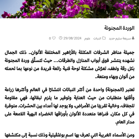
الوردة المجنونة
سريعة سليم حديد
النبات
علوم
29/08/2024
0
جميلة مناظر الشرفات المكللة بالأزاهير المختلفة الألوان.. ذلك الجمال
نشهده ينتشر فوق أبواب المنازل والطرقات… حيث تتسلَّق وردة المجنونة
بكل رقة ولطف، تعرِّش مشكلة لوحة فنية رائعة فريدة من نوعها بما تحمله
من ألوان وبهاء ومتعة..
تعتبر (المجنونة) واحدة من أكثر النباتات انتشارًا في العالم وأكثرها زراعة
وأقلها متطلبات من حيث العناية وتوفير ما يلزم لبقائها، فهي مقاومة
للجفاف، وخالية تقريبًا من الأمراض، ولا يوجد لها أعداء بين الحشرات. متوفرة
في كل مكان. فنراها متعددة الألوان بأوراقها الخضراء البهية اللامعة على
مدار العام.
ومن الأسماء الغريبة التي تعرف بها اسم بوغنْڤيلية وذلك نسبة إلى مكتشفها