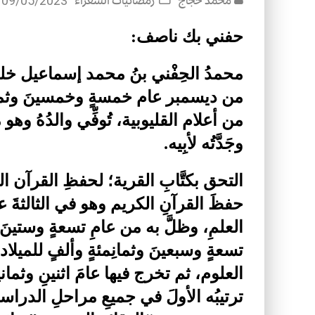
محمد حجاج
رمضانيات الشعراء
09/05/2023
حفني بك ناصف:
محمدُ الحِفْني بنُ محمد إسماعيل خ
من أعلام القليوبية، تُوفِّي والدُهُ وهو ما
وجَدَّتُه لأبِيه.
التحق بكتَّابِ القرية؛ لحفظِ القرآن ا
حفظَ القرآنِ الكريم وهو في الثالثةَ ع
ترتيبُه الأولَ في جميعِ مراحلِ الدراسة