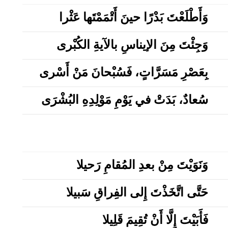
وَأَطْلَعْتَ بَدْرًا حينَ أَتْمَمْتَها عَثْرا
وَجِئْتَ مِنَ الإيناسِ بالآيةِ الكُبْرى
بِعَصْرِ مَسَرَّاتٍ، فَسُبْحانَ مَنْ أَسْرى
سُعادٌ، بَدَتْ في يَوْمِ مَوْلِدِهِ البُشْرَى
وَنَوَيْتَ مِنْ بعدِ المُقامِ رَحيلا
حَتَّى اتَّخَذْتَ إِلى الفِراقِ سَبيلا
فَأَبَيْتَ إِلَّا أَنْ تُقِيمَ قَلِيلا