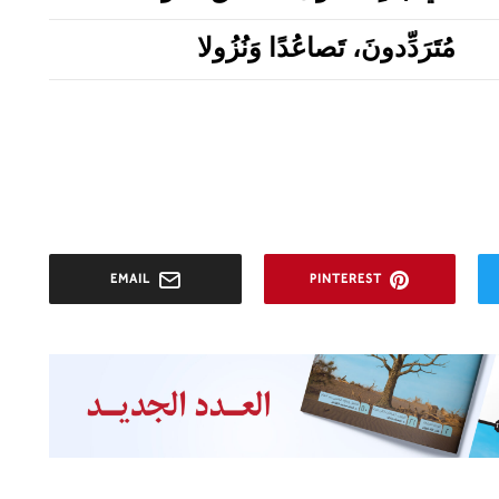
مُتَرَدِّدونَ، تَصاعُدًا وَنُزُولا
EMAIL
PINTEREST