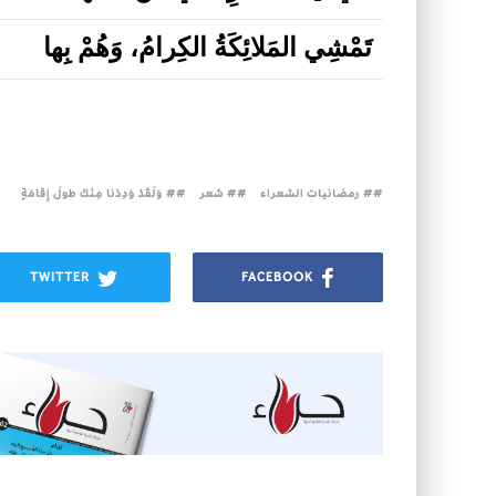
تَمْشِي المَلائِكَةُ الكِرامُ، وَهُمْ بِها
# رمضانيات الشعراء
# شعر
# وَلَقَدْ وَدِدْنا مِنْكَ طولَ إِقامَةٍ
TWITTER
FACEBOOK