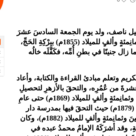
ليل ناصف، ولد يوم الجمعة السادسَ عشرَ
من ديسمبر عام خمسةٍ وخمسينَ وثمانِمئةٍ وألفٍ للميلاد (1855م) ببِرْكِةِ الحَجِّ،
 زال جنينًا في بطنِ أُمِّه، فكَفَّلَه خالُه
لكريم وتعلم مبادئ القراءة والكتابة، وأعاد
شرةَ من عُمُرِه، والتحقَ بالأزهرِ لتحصيلِ
العلمِ، وظلَّ به من عامِ تسعةٍ وستينَ وثمانِمئةٍ وألفٍ للميلاد (1869م) حتى عامِ
تسعةٍ وسبعينَ وثمانِمئةٍ وألفٍ للميلاد (1879م) حيث التحقَ فيها بمدرسة دار
العلوم، ثم تخرج فيها عامَ اثنينِ وثمانينَ وثمانِمئةٍ وألفٍ للميلاد (1882م)، وكان
ِ، وقد أشرَكَهُ الإمامُ محمدُ عبده في