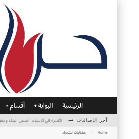
الرئيسية
البوابة
أقسام
آخر الإضافات
الأسرة في الإسلام: أسس البناء ومقو
العظام… صمتٌ يحمل الحياة
Home
رمضانيات الشعراء