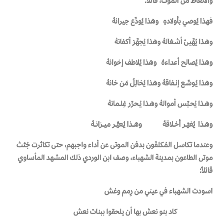
والاتعاظ من الموت، قائلاً:
فهذا يُوصي بأولادهِ وهذا يُودِّع جيرانهُ
وهـذا يُهِّيـئ أشــغالهُ وهذا يُجهِّز أكفانهُ
وهذا يُصالح أعداءهُ وهذا يُلاطف إخوانهُ
وهذا يُـوسِّــع إنــفاقهُ وهذا يُخالِلُ مَن خانهُ
وهــذا يُحــبِّس أموالهُ وهــذا يُــحرِّر غِلــمانهُ
وهــذا يُغيّــر أخــلاقهُ وهـــذا يُـعيِّــر ميـــزانـــهُ
وعندما تكاسل المُكلفَون بدفن الموتى عن أداء واجبهم، حتى تكاثرت جُثث
موتى الطاعون بمدينة الشهباء، وصف ابن الوردي ذلك المشهد المأساوي
قائلاً:
اسودت الشهباء في عيني من رِمم وغش
كاد بنو نعش بها أن يلحقوا ببنات نعش