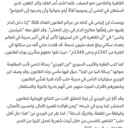
القاهرة والفلاحين نحو النصف.. فلما اشتد أمر الغلاء وكثر الطعن، نادى
السلطان في الناس أن يصوموا ثلاثة أيام متوالية وأن يخرجوا إلى الجوامع”.
ويتحدث ابن إلياس في كتابه عن جرائم الطاعون الفتاك قائلاً: “إذا دخل الدار
يُفنيها حتى يُعلّقوا مفاتيح الدار في رجِل النعش”. وقد اتفق معه “شيلدون
واتس” في “أن القاهرة التي كان تصنيفها كأكبر أو ثاني أكبر مدينة في العالم
بتعداد سكاني يبلغ نصف مليون نسمة، قد فقدت مئتي ألف من سكانها في
الفترة من 1347م وحتى 1349م”، حيث لقوا حتفهم متأثرين بوباء الطاعون.
كما كتب الفقيه والأديب السوري “ابن الوردي” رسالة تنتمي لأدب المقاومة
عنوانها “رسالة النبا عن الوبا”، صوَّر فيها مآسي وباء الطاعون. وقد وصف ابن
الوردي سلوكيات الناس في مدينة حلب أثناء فترة تفشّي الطاعون،
وشعورهم باقتراب الموت منهم، حتى أنهم بادروا بالتوبة والاستغفار.
وقد أقرَّ ابن الوردي أن توبة الخلائق كانت من النتائج الإيجابية للطاعون
المنتشر كما يبدو في شرحه: “ومن فوائده تقصيرُ الآمال، وتحسين الأعمال،
واليقظة من الغفلة، والتزوُّد للرحلة”، كما عبَّر ابن الوردي عن “هذا حال أهل
حلب” المُتغير للحُسنى من خلال أبيات شعرية تحمل كثيرًا من التدبر