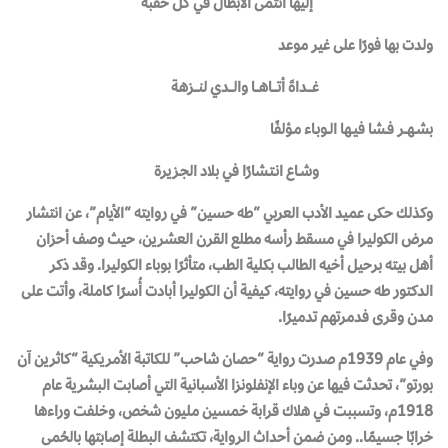
إليها انتمى الأبطال في كل حقبة
ولدت بها فورًا على غير موعد
غـــــداةَ أتـــــاهــــا والــــدي لنــــزهـة
بشــهـــر فــشا فيــها الــوبـاء مـؤلفًا
وشــاع انـتـشارًا في بلاد الجـزيرة
وكذلك حكى عميد الأدب العربي “طه حسين” في روايته “الأيام”، عن انتشار
مرض الكوليرا في مسقط رأسه مطلع القرن العشرين، حيث وصف أحزان
أهل بيته برحيل أخيه الطالب بكلية الطب، متأثرًا بوباء الكوليرا. وقد ذكر
الدكتور طه حسين في روايته، كيفية أن الكوليرا أبادت أُسرًا كاملة، وأتت على
مدن وقرى فدمرتهم تدميرًا.
وفي عام 1939م صدرت رواية “حصان شاحب” للكاتبة الأمريكية “كاثرين آن
بورتو”، تحدثت فيها عن وباء الإنفلونزا الأسبانية التي أصابت البشرية عام
1918م، وتسببت في هلاك قرابة خمسين مليون شخص، وخلفت وراءها
خرابًا جسيمًا.. ومن ضمن أحداث الرواية، تكتشف البطلة إصابتها بالحُمى