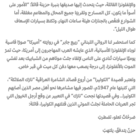
والإنفلونزا القاتلة، حيث يتحدث إليها صديقها بنبرة حزينة قائلاً: “الأمور على
أسوأ ما يكون، كل المسارح وتقريبًا جميع المحال والمطاعم مغلقة، أما
الشوارع فتغُص بالجنازات طيلة ساعات النهار، وتكتظ بسيارات الإسعاف
طوال الليل”.
كما استحضر لنا الروائي اللبناني “ربيع جابر” في روايته “أميركا” صورًا قاسية
لوباء الإنفلونزا الأسبانية، الذي عايشه العرب المهاجرون إلى أمريكا، حيث تمرّ
يوميًّا سيارات تُنادي على الناس لإلقاء جثث موتاهم من الشبابيك بعد تفشي
الموت بالأنفلونزا، إلى درجة يصعب معها دفن كل ميت في قبر خاص.
وتعتبر قصيدة “الكوليرا” من أروع قصائد الشاعرة العراقية “نازك الملائكة”،
التي كتبتها عام 1947م، لتُصور فيها مشاعرها نحو أهل مصر الذين أصابهم
الكوليرا.. وفي قصيدتها نجحت “نازك” في التعبير عن وقع أرجل الخيول التي
تجر العربات الحاملة لجثث الموتي الذين قتلتهم الكوليرا، قائلة:
صَرخَاتٌ تعلو، تضطربُ
حزنٌ يتدفقُ، يلتهبُ