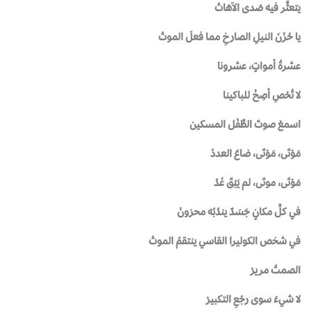
يتعثَّر فيه صَدى الآهاتْ
يا حُزْنَ النيلِ الصارخِ مما فعلَ الموتْ
عشرةُ أمواتٍ، عشرونا
لا تُحْصِ أصِخْ للباكينا
اسمعْ صوتَ الطِّفْل المسكين
مَوْتَى، مَوْتَى، ضاعَ العددُ
مَوْتَى، موتَى، لم يَبْقَ غَدُ
في كلِّ مكانٍ جَسَدٌ يندُبُه محزونْ
في شخص الكوليرا القاسي ينتقمُ الموتْ
الصمتُ مريرْ
لا شيءَ سوى رجْعِ التكبيرْ