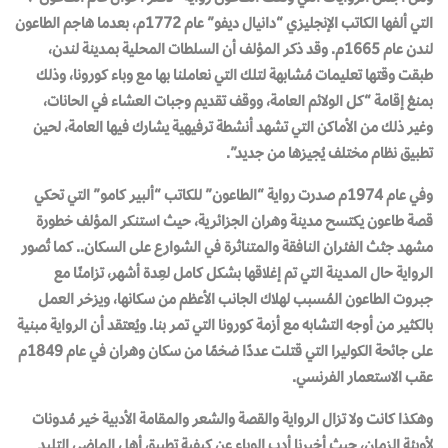
التي ألفها الكاتب الإنجليزي “دانيال ديفو” عام 1772م، بعدما هاجم الطاعون
لندن عام 1665م. وقد ذكر المؤلف أن السلطات المحلية بمدينة لندن،
طبقت وقتها تعليمات مُشابهة لتلك التي نعاملنا بها مع وباء كورونا، وذلك
بمنعْ إقامة “كل الولائم العامة، ووقف تقديم وجبات العشاء في الحانات،
وغير ذلك من الأماكن التي تشهد أنشطة ترفيهية يشارك فيها العامة، لحين
تطبيق نظام مختلف يُجيزها من جديد”.
وفي عام 1974م صدرت رواية “الطاعون” للكاتب “ألبير كامو” التي تحكي
قصة طاعون يكتسح مدينة وهران الجزائرية، حيث استنكر المؤلف خطورة
مشهد جثث الفئران النافقة والمتناثرة في الشوارع على السكان.. كما تُصور
الرواية حال المدينة التي تم إغلاقها بشكل كامل لعِدة أشهر، تزامنًا مع
جبروت الطاعون المُسبب لهلاك الجانب الأعظم من سكانها، ويزخر العمل
بالكثير من أوجه التشابه مع أزمة كورونا التي تمر بنا. ويُعتقد أن الرواية مبنية
على جائحة الكوليرا التي قتلت عددًا ضخمًا من سكان وهران في عام 1849م
عقب الاستعمار الفرنسي.
وهكذا كانت ولا تزال الرواية والقصة والشعر والمقامة الأدبية خير مُدونات
لأوبئة الزمان، حيث أخبرنا أدب الوباء عن كيفية تطبيق أهل الماضي التليد