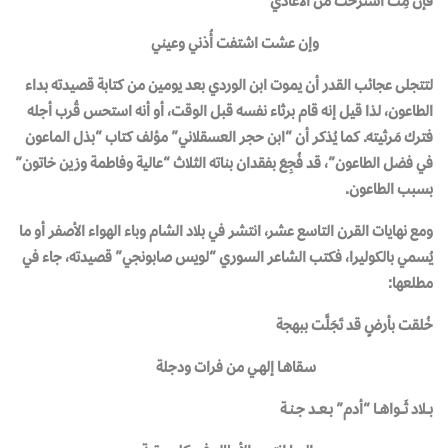
فإن مِتُ استرحت من الأعادي
وإن عشت اشتفت أُذني وعيني
لتتجلى عجائب القدر أن يموت ابن الوردي بعد يومين من كتابة قصيدته بداء
الطاعون، لذا قيل إنه قام برثاء نفسه قبل الوقت، أو أنه استحس قُرب أجله
فترك مَرثيته. كما يُذكر أن “ابن حجر العسقلاني” مؤلف كتاب “بذل الماعون
في فضل الطاعون”، قد فُجِعَ بفقدان بناته الثلاث “عالية وفاطمة وزين خاتون”
بسبب الطاعون.
ومع نهايات القرن التاسع عشر، انتشر في بلاد الشام وباء الهواء الأصفر أو ما
يُسمي بالكوليرا، فكتب الشاعر السوري “لويس صابونجي” قصيدته، جاء في
مطلعها:
خُلقت بأرضٍ قد تَجَلَّت ببهجة
سـقاهــا إلهــي من فرات ودجلة
بـــلاد ثَــــواهـــا “أدم” بــعـــد جــنــة