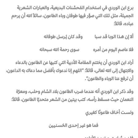
برع ابن الوردي في استخدام المُحسِّنات البديعية، والعبارات الشعرية
الجميلة، مثل تلك التي صوَّر فيها طوفان وباء الطاعون، سائلاً الله أن يرحم
عباده، قائلاً:
ألا إن هــذا الـوبـا قـد سـبا وقـد كـان يُـرسل طوفانه
فلا عاصم اليوم من أمره سوى رحمة الله سبحانه
أراد ابن الوردي أن يختتم المقامة الأدبية التي كتبها عن الطاعون بالدعاء
والابتهال إلى الله تعالى، قائلاً: “اللهم إنا ندعوك بأفضل مما دعاك به الداعون،
أن ترفع عنا الوباء والطاعون”.
وقد ذكر ابن الوردي أنه عندما ضرب الطاعون بلاد الشام وحلب، ومعرَّة
النعمان حيث مسقط رأسه، كتب بيتين من الشعر متحديًا الطاعون، قائلاً:
ولســـت أخــاف طاعـونًا كغيري
فما هو غير إحــدى الحُـســنـيـين