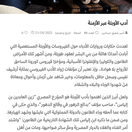
أدب الأوبئة عبر الأزمنة
أمير شفيق حسانين
العدد 88
المجلة
تاريخ وحضارة
21/05/2022
0
تعددت حكايات وروايات الأدباء حول الفيروسات والأوبئة المستعصية التي
أبادت أعدادًا هائلة من بني البشر لعقود طويلة، ومن أشهر تلك الأمراض
الطاعون والكوليرا والإنفلونزا الأسبانية، ومؤخرًا فيروس كورونا الساحق
للأرواح بلا هوادة.. وإذ نعتبر أن مؤلفات رُواد الأدب الفيروسي بمثابة أرشيف
نفيس وسِجل حافل بالمعلومات، وخير شاهد على أزمان وأحوال ومعاناة
مَنْ شهدوا الوباء والبلاء والشقاء.
ولعل أبرز الذين اهتموا بأدب الأوبئة هو المؤرخ المصري “زين العابدين بن
إلياس”، صاحب مؤلف “بدائع الزهور في وقائع الدهور”، والذي حكى في
كتابه عما ألحقه وباء الطاعون بالدولة المملوكية التي عايشها وشهد انهيارها.
ومن ضمن ما ذكره ابن إلياس تلك الشهادة التاريخية عن الطاعون: “واشتد
أمر الفناء والغلاء بالديار المصرية وعمَّ سائر ضواحيها، ومات من أهل