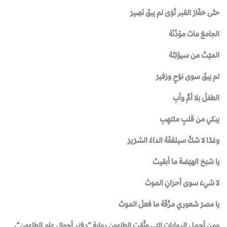
حتّى حَفّارُ القبر ثَوَى لم يبقَ نَصِيرْ
الجامعُ ماتَ مؤذّنُهُ
الميّتُ من سيؤبّنُهُ
لم يبقَ سوى نوْحٍ وزفيرْ
الطفلُ بلا أمٍّ وأبِ
يبكي من قلبٍ ملتهِبِ
وغدًا لا شكَّ سيلقفُهُ الداءُ الشرّيرْ
يا شبَحَ الهيْضة ما أبقيتْ
لا شيءَ سوى أحزانِ الموتْ
يا مصرُ شعوري مزَّقَهُ ما فعلَ الموتْ
ومن أجمل الروايات التي وثّقت الطاعون رواية “دفتر أحوال عام الطاعون”،