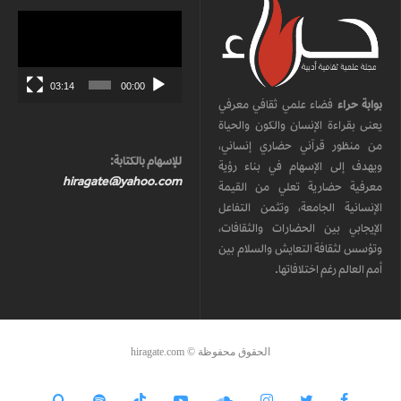
مشغل
الفيديو
03:14
00:00
بوابة حراء
فضاء علمي ثقافي معرفي
يعنى بقراءة الإنسان والكون والحياة
من منظور قرآني حضاري إنساني،
للإسهام بالكتابة:
ويهدف إلى الإسهام في بناء رؤية
hiragate@yahoo.com
معرفية حضارية تعلي من القيمة
الإنسانية الجامعة، وتثمن التفاعل
الإيجابي بين الحضارات والثقافات،
وتؤسس لثقافة التعايش والسلام بين
أمم العالم رغم اختلافاتها.
الحقوق محفوظة © hiragate.com