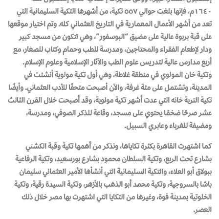
١٦٤٠م، فإنها بلغت حوالي ٥٥٧ تكية، من أشهرها التكية السليمانية التي
تعد من أشهر الأعمال المعمارية في التاريخ العثماني كله. وتم اختيار موقعها
على قبة بربوة عالية على مضيق “البوسفور”، وهي تتكون من مسجد كبير
ودار لإطعام الفقراء والمحتاجين، ومدرسة للطب وحمام وكتاب للصغار، مع
أربع مدارس عالية لتدريس علوم الطب والآثار الإسلامية وعلوم الإسلام.
وتكية خان المولوي في منطقة غلاطة، وهي أول تكية مولوية أنشئت في
المدينة، وتشتمل على مئة غرفة، والآن أصبحت متحفًا للأدب العثماني. وأيضًا
تكية التربة خانه التي عدت أشهر تكية مولوية، وقد أصبحت خلال القرن الثالث
عشر صرحًا ضخمًا يحتوي على مسجد، وقاعة للذكر الصوفي، ومدرسة،
ومضيفة للغرباء وعابري السبيل.
كما اشتهرت القاهرة بكثرة تكاياها، ونذكر من أهمها تكية وقبة الكشني
بشارع تحت الربع، وتكية السلطان محمود بشارع بورسعيد، وتكية الرفاعية
ببولاق أبو العلاء، والتكية السليمانية التي أنشأها الأمير العثماني سليمان
باشا بالسروجية، وتكية محمد أبو الذهب بالأزهر، وتكية السيدة رقية، وتكية
الخلوتية بمدينة فوة، وغيرها من التكايا التي اشتهرت بها مصر خلال ذلك
العصر.