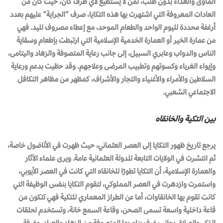
المأوى والغذاء بدون طلب، لمن لا يستطيع لأي ظرف كان، حيث كان من
العادات المعروفة التي اشتهرت بها هذه التكايا، صرف “الجراية” عليهم بعدد
أرغفة محددة لليوم الواحد والطعام الموحد، مع إعطاء مصروف لليد. فهي
من عمارة الخير أو العمارة الخدمية الإسلامية التي ارتبطت بإطعام وسقاية
الناس والدواب وعابري السبيل، إلى جانب رعاية المتصوفة والزهاد واليتامى،
وإيواء الغرباء وكسوتهم وتطبيب المرضى وعلاجهم. وقد حظيت بدعم ورعاية
السلاطين والأمراء والأغنياء والتجار والأشراف، كمظهر من مظاهر التكافل
الاجتماعي الشعبي.
بين التكية والخانقاه
يرجع تاريخ ظهور التكايا إلى العصر العثماني، حيث ظهرت في الأناضول خاصة،
ثم انتشرت في الولايات التابعة للدولة العثمانية عامة. ويرى علماء الآثار
والعمارة الإسلامية، أن التكايا تطورًا للخانقاه التي كانت في العصر الأيوبي،
واستمرت وازدهرت في العصر المملوكي، لتقوم التكايا بنفس الوظيفة التي
كانت تقوم بها الخانقاوات، أما عن الطراز المعماري للتكية فهي تتكون من
قاعة داخلية واسعة تسمى الصحن، وقاعة السمع خانة، وتستخدم لحلقات
الذكر والصلاة، بجانب غرف ينام بها المتصوفة من الزهاد والعباد، وغرفة