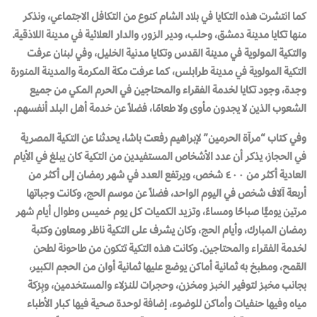
كما انتشرت هذه التكايا في بلاد الشام كنوع من التكافل الاجتماعي، ونذكر
منها تكايا مدينة دمشق، وحلب، ودير الزور، والدار العلائية في مدينة اللاذقية.
والتكية المولوية في مدينة القدس وتكايا مدنية الخليل، وفي لبنان عرفت
التكية المولوية في مدينة طرابلس، كما عرفت مكة المكرمة والمدينة المنورة
وجدة، وجود تكايا لخدمة الفقراء والمحتاجين في الحرم المكي من جميع
الشعوب الذين لا يجدون مأوى ولا طعامًا، فضلاً عن خدمة أهل البلد أنفسهم.
وفي كتاب “مرآة الحرمين” لإبراهيم رفعت باشا، يحدثنا عن التكية المصرية
في الحجاز، يذكر أن عدد الأشخاص المستفيدين من التكية كان يبلغ في الأيام
العادية أكثر من ٤٠٠ شخص، ويرتفع العدد في شهر رمضان إلى أكثر من
أربعة آلاف شخص في اليوم الواحد، فضلاً عن موسم الحج، وكانت وجباتها
مرتين يوميًّا صباحًا ومساءً، وتزيد الكميات كل يوم خميس وطوال أيام شهر
رمضان المبارك، وأيام الحج، وكان يشرف على التكية ناظر ومعاون وكتبة
لخدمة الفقراء والمحتاجين. وكانت هذه التكية تتكون من طاحونة لطحن
القمح، ومطبخ به ثمانية أماكن يوضع عليها ثمانية أوان من الحجم الكبير،
بجانب مخبز لتوفير الخبز ومخزن، وحجرات للنزلاء والمستخدمين، وبِرْكة
مياه وفيها حنفيات وأماكن للوضوء، إضافة لوحدة صحية فيها كبار الأطباء