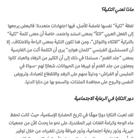
ماذا تعني التكية؟
لفظة “تكية” نفسها غامضة الأصل، فيها اجتهادات متعددة؛ فالبعض يرجعها
إلى الفعل العربي “اتكأ” بمعنى استند واعتمد، خاصة أن معنى كلمة “تكية”
بالتركية “الاتكاء والتوكل”، ومن هنا تكون التكية بمعنى الراحة والاعتكاف.. إلا
أن المستشرق الفرنسي “كلمان هوارد” يرى أن الكلمة أتت من الفارسية
بمعنى “جلد الغنم”، مستندًا في ذلك إلى أن الكثير من الزهاد والعباد كانوا
يجعلون من جلد الغنم أو غيرها من الحيوانات، شعارًا لهم -سواءً في
الملبس أو الفراش- ودليلاً منهم على الزهد والانقطاع للعبادة، وترويض
النفس والروح على مجاهدة الملذات، والسمو بها عن دنايا الدنيا.
دور التكايا في الرعاية الاجتماعية
لقد لعبت التكايا دورًا مهمًّا في تاريخ الحضارة الإسلامية، حيث كانت تحفظ
ماء الوجه وكرامة الفئات غير المقتدرة، على نحو ما يحدث الآن من جمعيات
خيرية، ودُور رعاية اجتماعية، ودُور ضيافة ونزل للغرباء، من خلال توفير