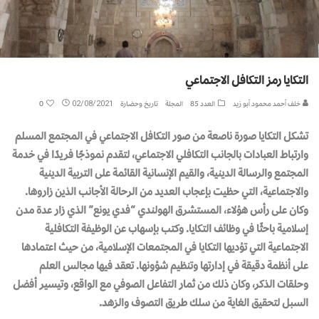
التكايا رمز التكافل الاجتماعي
خلف أحمد محمود أبو زيد
العدد 85
المجلة
تاريخ وحضارة
02/08/2021
0
تشكل التكايا صورة ناصعة من صور التكافل الاجتماعي في المجتمع المسلم
وارتباط العبادات بالجانب التكافلي الاجتماعي، لتقدم نموذجًا فريدًا في خدمة
المجتمع والرسالة الدينية، والقيم الإنسانية القائمة على التربية الدينية
والاجتماعية، التي حظيت بإعجاب العديد من الرحالة الأجانب الذين زاروها.
وكان على رأس هؤلاء، المستشرق الهولندي “فدي يونع” الذي زار عدة مدن
إسلامية باحثًا في وظائف التكايا. وكتب بإسهاب عن الوظيفة التكافلية
الاجتماعية التي تؤديها التكايا في المجتمعات الإسلامية، من حيث اعتمادها
على أنظمة دقيقة في إدارتها وتنظيم شؤونها. تعقد فيها مجالس العلم
وحلقات الذكر، وكان ذلك من ثمار التفاعل الصوفي مع الواقع، وتيسير أفضل
السبل لتحقيق الغاية من سلك طريق التصوف والزهد.