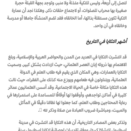
لتصل إلى أربعة، وليس للتكية مئذنة ولا منبر، وتوجد بجهة القبلة حجرة
صغيرة بها محراب للصلوات، أو لاجتماع حلقات ذكر. وهكذا نجد أن عمارة
التكية تكون مستقلة بذاتها، أما الخانقاه فقد تضم المنشأة جامعًا أو مدرسة
وخانقاه في آن واحد.
أشهر التكايا في التاريخ
قد انتشرت التكايا في العديد من المدن والحواضر العربية والإسلامية، وبلغ
الاهتمام بها ذروته إبان العصر العثماني، حيث ازدادت بشكل كبير. وسميت
التكايا بالعمارات، وهي المكان الذي يقيم فيه طلاب العلم في الدولة
العثمانية، ويتناولون فيه طعامهم ويوزع منه كذلك على الفقراء، حيث نالت
هذه التكايا مكانة خاصة في الحياة الاجتماعية. وقد أسس العثمانيون عمائر
كثيرة في أماكن تواجدهم، وأوقفوا لها أوقافًا للمساعدة على استمرارها في
رعاية المحتاجين وطلاب العلم، كما جعلوا لها نظامًا دقيقًا في المأكل
والمبيت، ومباشرة ضروب العبادة من صلاة وذكر لله

.
وتذكر بعض المصادر التاريخية، أن هذه التكايا قد انتشرت في مدينة
إسطنبول انتشارًا كبيرًا، ووفق تقديرات إحصائية لتكايا إسطنبول سنة