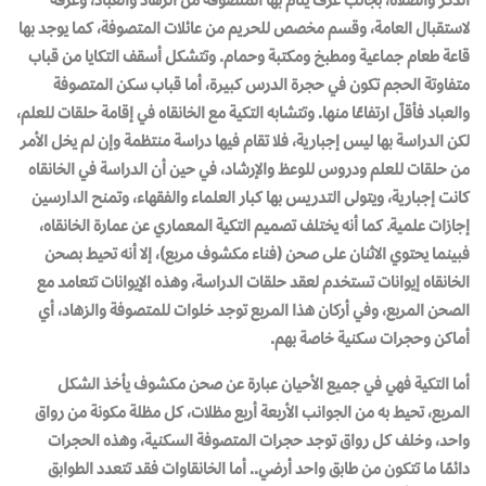
لاستقبال العامة، وقسم مخصص للحريم من عائلات المتصوفة، كما يوجد بها
قاعة طعام جماعية ومطبخ ومكتبة وحمام. وتتشكل أسقف التكايا من قباب
متفاوتة الحجم تكون في حجرة الدرس كبيرة، أما قباب سكن المتصوفة
والعباد فأقلّ ارتفاعًا منها. وتتشابه التكية مع الخانقاه في إقامة حلقات للعلم،
لكن الدراسة بها ليس إجبارية، فلا تقام فيها دراسة منتظمة وإن لم يخل الأمر
من حلقات للعلم ودروس للوعظ والإرشاد، في حين أن الدراسة في الخانقاه
كانت إجبارية، ويتولى التدريس بها كبار العلماء والفقهاء، وتمنح الدارسين
إجازات علمية. كما أنه يختلف تصميم التكية المعماري عن عمارة الخانقاه،
فبينما يحتوي الاثنان على صحن (فناء مكشوف مربع)، إلا أنه تحيط بصحن
الخانقاه إيوانات تستخدم لعقد حلقات الدراسة، وهذه الإيوانات تتعامد مع
الصحن المربع، وفي أركان هذا المربع توجد خلوات للمتصوفة والزهاد، أي
أماكن وحجرات سكنية خاصة بهم.
أما التكية فهي في جميع الأحيان عبارة عن صحن مكشوف يأخذ الشكل
المربع، تحيط به من الجوانب الأربعة أربع مظلات، كل مظلة مكونة من رواق
واحد، وخلف كل رواق توجد حجرات المتصوفة السكنية، وهذه الحجرات
دائمًا ما تتكون من طابق واحد أرضي.. أما الخانقاوات فقد تتعدد الطوابق