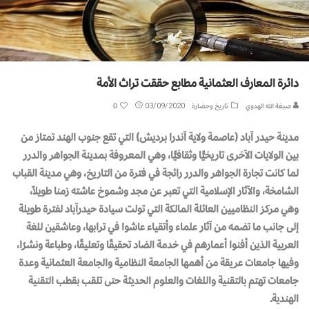
دائرة المعارف العثمانية مطابع حققت تراث الأمة
صبغة الله الهدوي
تاريخ وحضارة
03/09/2020
0
مدينة حيدر آباد (عاصمة ولاية آندرا برديش) التي تقع جنوب الهند تمتاز من
بين الولايات الآخرى تاريخيًّا وثقافيًّا، وهي المعروفة بمدينة الجواهر والدرر
لما كانت تجارة الجواهر والدرر رائجة في فترة من التاريخ، وهي مدينة القباب
الشامخة، والآثار الإسلامية التي تعبر عن مجد وشموخ عاشته زمنا طويلاً،
وهي مركز النظاميين العائلة المالكة التي تولت سيادة حيدرآباد لفترة طويلة
إلى جانب ما تضمه من آثار علماء وأتقياء عاشوا في ترابها، وعاشقين للغة
العربية الذين أفنوا أعمارهم في خدمة الضاد تحقيقًا وتعليقًا، وطباعة ونشرًا،
وفيها جامعات عريقة من أهمها الجامعة النظامية والجامعة العثمانية وعدة
جامعات تهتم بالتقنية واللغات والعلوم الحديثة حتى تلقب بقطب التقنية
الهندية.