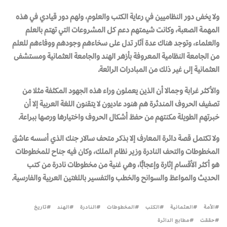
ولا يخفى دور النظاميين في رعاية الكتب والعلوم، ولهم دور قيادي في هذه
المهمة الصعبة، وكانت شيمتهم دعم كل المشروعات التي تهتم بالعلم
والعلماء، وتوجد هناك عدة آثار تدل على سخاءهم وجودهم ووفاءهم للعلم
من الجامعة النظامية المعروفة بأزهر الهند والجامعة العثمانية ومستشفى
العثمانية إلى غير ذلك من المبادرات الرائعة.
والأكثر غرابة وجمالا أن الذين يعملون وراء هذه الجهود المكثفة مثلا من
تصفيف الحروف المندثرة هم هنود عاديون لا يتقنون اللغة العربية إلا أن
خبرتهم الطويلة مكنتهم من حفظ أشكال الحروف واختيارها ورصها ببراعة.
ولا تكتمل قصة دائرة المعارف إلا بذكر متحف سالار جنك الذي أسسه عاشق
المخطوطات والتحف النادرة وزير نظام الملك، وكان فيه جناح للمخطوطات
هو أكثر الأقسام إثارة وإعجابًّا، وهي غنية من مخطوطات نادرة من كتب
الحديث والمواعظ والسوانح والخطب والتفسير باللغتين العربية والفارسية.
الأمة
العثمانية
الكتب
المخطوطات
النادرة
الهند
تاريخ
حققت
مطابع الدائرة