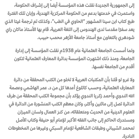
إلى الجمهورية الجديدة نقلت هذه المؤسسة أيضا إلى إشراف الحكومة،
واستمرت في خدمتها بدعم من الحكومة المركزية الهندية، وإبان تلك الفترة
طبع كتاب ابن سينا المشهور “الحاوي في الطب”، وكذلك تم ترجمة غيتا الذي
يعد سفرًا مقدسا لدى الهندوس إلى اللغة العربية، قام بها الأستاذ ماكان راي
شودهري بالتعاون مع أستاذ جامعة الأزهر محمب حبيب.
ولما أسست الجامعة العثمانية عام 1938م نقلت المؤسسة إلى إدارة
الجامعة، ومنذ ذلك اشتهرت المؤسسة بدائرة المعارف العثمانية لتكون
أقدم من الجامعة نفسها.
ولا غرو لو قلنا بأن المكتبات العربية لا تخلو من الكتب المحققة من دائرة
المعارف العثمانية، وحسب كاتلوغ أعدها كل من د. عمر الهاشمي وعصمة
الله الندوي وأحمد زكريا الندوي يؤكد بأن مجموعة الكتب المحققة من طرف
الدائرة تصل إلى مائتين وأكثر، وكان معظم الكتب المنشورة من الدائرة في
العلوم الدينية من الحديث ومتعلقاته، من كنز العمال ولسان الميزان
ومستدرك الحاكم إلى جانب الفقه الأكبر للإمام أبو حنيفة وكتاب الأصل
لمحمد الشيباني وطبقات الشافعية للإمام السبكي وغيرها من المخطوطات
النادرة.