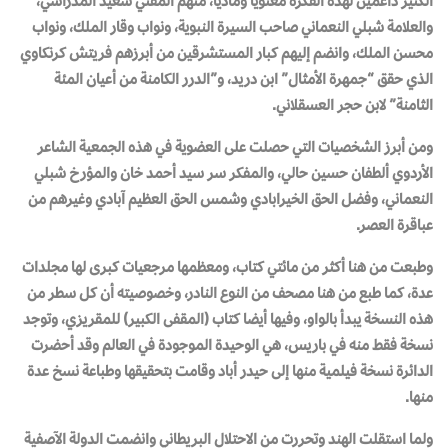
الكثير داعمين لهذه الفكرة معنويًّا وماديًّا، منهم المفتي سعيد المدراسي،
والعلامة شبلي النعماني صاحب السيرة النبوية، ونواب وقار الملك، ونواب
محسن الملك، وانضم إليهم كبار المستشرقين من أبرزهم فريتش كرنكاوي
الذي حقق “جمهرة الأمثال” ابن دريد، و”الدرر الكامنة من أعيان المئة
الثامنة” لابن حجر العسقلاني.
ومن أبرز الشخصيات التي حصلت على العضوية في هذه الجمعية الشاعر
الأردوي ألطفان حسين حالي، والمفكر سر سيد أحمد خان والمؤرخ شبلي
النعماني، وفضل الحق الخيرابادي وشمس الحق العظيم آبادي وغيرهم من
عباقرة العصر.
وطبعت من هنا أكثر من مائتي كتاب، ومعظمها مرجعيات كبرى لها مجلدات
عدة، كما طبع من هنا مصحف من النوع النادر، وخصوصيته أن كل سطر من
هذه النسخة يبدأ بالواو، وفيها أيضا كتاب (المقفى الكبير) للمقريزي، وتوجد
نسخة فقط منه في باريس، هي الوحيدة الموجودة في العالم وقد أحضرت
الدائرة نسخة فيلمية منها إلى حيدر أباد وقامت بتحقيقها وطباعة نسخ عدة
منها.
ولما استقلت الهند وتحررت من الاحتلال البريطاني وانضمت الدولة الآصفية