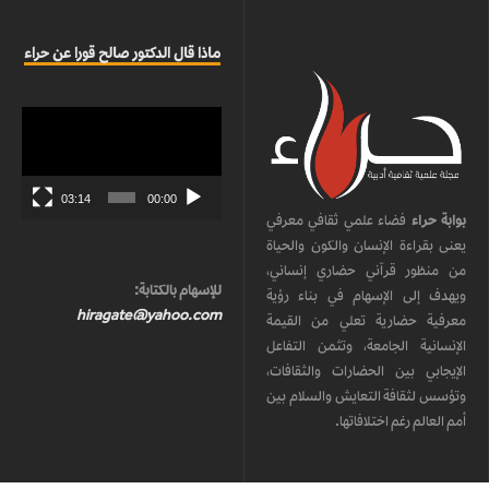
ماذا قال الدكتور صالح قورا عن حراء
مشغل
الفيديو
03:14
00:00
بوابة حراء
فضاء علمي ثقافي معرفي
يعنى بقراءة الإنسان والكون والحياة
من منظور قرآني حضاري إنساني،
للإسهام بالكتابة:
ويهدف إلى الإسهام في بناء رؤية
hiragate@yahoo.com
معرفية حضارية تعلي من القيمة
الإنسانية الجامعة، وتثمن التفاعل
الإيجابي بين الحضارات والثقافات،
وتؤسس لثقافة التعايش والسلام بين
أمم العالم رغم اختلافاتها.