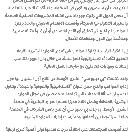
التركيز على خلق إطار جوهري يتم من خلاله معرفة من هم أفضل الناس
الذين يجب أن يستمرون ويبقون في المنظمة، وقد أكدت التجارب العالمية
أن بعض الدول التي ركزت جهودها على انشاء المشروعات الصناعية الضخمة
واستيراد التكنولوجيا الحديثة، وأهملت الاهتمام الحقيقي والجاد بإدارة
المواهب لم تفلح في تحقيق أي تقدم اقتصادي أو أن تتبوأ مكانة متميزة
ومنافسة بين الدول ومنظمات الأعمال.
إن الفكرة الرئيسية لإدارة المواهب هي تطوير الموارد البشرية اللازمة
لتحقيق الأهداف الإستراتيجية للمؤسسة، من خلال بذل الجهود لتناسب
إمكانات ومهارات العاملين مع حاجات العمل الحالية.
ولقد كشفت “بي دبليو سي” الشرق الأوسط عن نتائج أول استبيان لها حول
إدارة المواهب والذي حمل عنوان “الاستراتيجية والموهبة والقيادة”. وتناول
الاستبيان مسألة التحديات التي تواجه المتخصصين في مجال الموارد
البشرية بالمنطقة وشمل 248 مديرًا لقسم الموارد البشرية في منطقة
الشرق الأوسط. ووجدت بي دبليو سي أن لدى بعض الشركات في المنطقة
صلة استراتيجية بين أهدافها وممارسات إدارات الموارد البشرية
.
لقد أصبحت المجتمعات على اختلاف درجات تقدمها تولي أهمية كبرى لرعاية