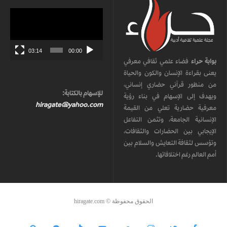
مشغل
الفيديو
03:14
00:00
بوابة حراء
فضاء علمي ثقافي معرفي
يعنى بقراءة الإنسان والكون والحياة
من منظور قرآني حضاري إنساني،
للإسهام بالكتابة:
ويهدف إلى الإسهام في بناء رؤية
hiragate@yahoo.com
معرفية حضارية تعلي من القيمة
الإنسانية الجامعة، وتثمن التفاعل
الإيجابي بين الحضارات والثقافات،
وتؤسس لثقافة التعايش والسلام بين
أمم العالم رغم اختلافاتها.
الحقوق محفوظة © hiragate.com