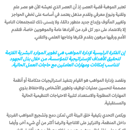
تعتبر الموهبة قضية العصر، إذ أن العصر الذي نعيشه الآن هو عصر علم
وتقنية ونبوغ معرفي وتقدم مذهل يعتمد في أساسه على تخطي الحواجز
وتغيير المألوف وإبداع جديد متطور دائمًا، ولا يتسنى ذلك للمجتمعات النامية
إلا بالاعتماد على دور كل فرد من أفرادها عامة والموهوبين خاصة، فتقدم
الأمم ورقيها مرهون بتقدم فكرها ونتاجها العلمي والتقني.
إن الفكرة الرئيسية لإدارة المواهب هي تطوير الموارد البشرية اللازمة
لتحقيق الأهداف الإستراتيجية للمؤسسة، من خلال بذل الجهود
لتناسب إمكانات ومهارات العاملين مع حاجات العمل الحالية.
ونقصد بإدارة المواهب هو القيام بتنفيذ استراتيجيات متكاملة أو أنظمة
مصممة لتحسين عمليات توظيف وتطوير الأشخاص والاحتفاظ بذوي
المهارات المطلوبة والاستعداد لتلبية الاحتياجات التنظيمية الحالية
والمستقبلية.
ويكمن التحدي بكيفية خلق البيئة التي تمكن دمج وتشجيع المواهب الفردية
داخل المنظمة، والتركيز على الانتاجية والرضا أكثر من أي شيء آخر، وأيضا