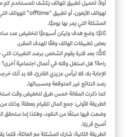
لهواتف الآيفون، أو ت
المشكلة التي يمر بها يوميًّا.
ثانيًّا: وضع هدف وليكن أسبوعيًّا لتخفيض عدد س
بعض تطبيقات الهاتف وفقًا للهدف المقرر.
ثالثًّا: بعد فترة يقوم الشخص برصد التغيرات الت
راحة؟ هل استغل وقته في أعمال اجتماعية أخرى؟
الإجابة بلا، فلا تيأس عزيزي القارئ، فلا بد أنك خر
رصد النتائج غير المتوقعة ومسبباتها.
كما ذكرت المقالة خمس طرق لتخفيض وقت استخدا
الطريقة الأولى: جمع المال للقيام بعطلة؛ وذلك م
وضعت فيها مبلغًا من النقود، وهكذا إما ستحقق ال
أصبح قريبًا.
الطريقة الثانية: شارك المشكلة مع العائلة، فكما 