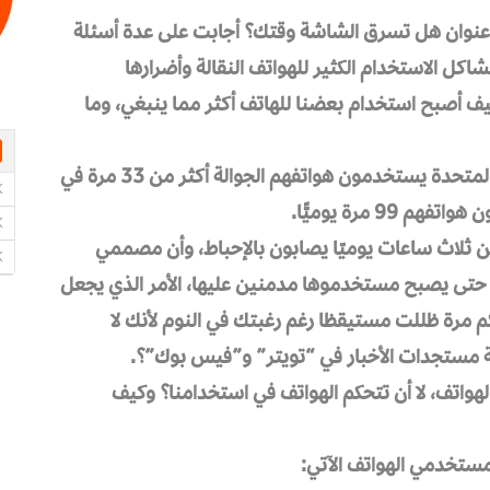
Tesco” الإنجليزية تحت عنوان هل تسرق الشاشة وقتك؟ أجابت على عدة أسئلة
كل الاستخدام الكثير للهواتف النقالة وأضرارها
ف أصبح استخدام بعضنا للهاتف أكثر مما ينبغي، وما
وأوضحت المقالة أن متوسط البالغين في الممكلة المتحدة يستخدمون هواتفهم الجوالة أكثر من 33 مرة في
 ثلاث ساعات يوميّا يصابون بالإحباط، وأن مصممي
حتى يصبح مستخدموها مدمنين عليها، الأمر الذي يجعل
 فكم مرة ظللت مستيقظا رغم رغبتك في النوم لأنك لا
 مستجدات الأخبار في “تويتر” و”فيس بوك”؟.
هواتف، لا أن تتحكم الهواتف في استخدامنا؟ وكيف
مستخدمي الهواتف الآتي: