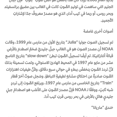
الجليدِ التي ساهمت في توليدِ الصَّوتِ كانت في الغالب بين مضيقِ برانسفيلد
وبحر روس، أو ربما في كيب أدار، الذي هو مصدرٌ معروفٌ جدًا لإشاراتِ
التَّجميدِ.
أصوات أخرى غامضة
تم تسجيل الصوت جوليا “Julia” بتاريخ الأول من مارس عام 1999، وقالت
NOAA أن مصدرَ الصوت هو في الغالبِ جبلٌ جليديٌ ضخمٌ اصطدمَ بالأرضِ
قبالةَ أنتاركتيكا. تم أيضًا تسجيلُ الصَّوتِ تبطئ “slow down” بتاريخ التاسع
عشر من مايو عام 1997 في المحيط الهادئ الاستوائي، وتمت تسميتهُ بذلكَ
لأنَّ ترددَ الصَّوتِ ينخفضُ ببطءٍ في حوالي سبع دقائق، ولأنَّ طيفيات اهتزازات
الصَّوت صادرةٌ عن احتكاكٍ مشابهٍ لطيفيةِ التباطؤ. وسُجل صوتٌ آخرٌ قطار
“Train” بتاريخ الخامس من مارس عام 1997، ويرتفع الصَّوت إلى ترددٍ
شبه ثابتٍ، ووفقًا لـ NOAA فإنَّ مصدرَ الصَّوتِ على الأغلب هو اصطدامُ جبلٍ
جليديٍ هائلٍ بالأرض في بحر روس قربَ كيب أدا.
خندق “ماريانا”