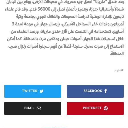
يعد خندق “ماريانا” أعمق جزء معروف في محيطات الأرض، ويقع بين اليابان
شمالاً وأستراليا جنوبًا، ويتميز بأعماق تصل إلى 36000 قدم. وقد قام علماء
تابعون للإدارة الوطنية لدراسة المحيطات والغلاف الجوي بجامعة ولاية
أوريغون وقوات خفر السواحل الأميركي، بإرسال جهاز، في مهمة لمدة 3
أسابيع، لاستخدامه في التنصت على قاع خندق ماريانا، ورصد العلماء من
خلال تسجيلات هذا الجهاز، أصوات حيتان ودلافين مرت بالمنطقة، كما أمكن
الاستماع إلى صوت محرك سفينة فضلاً عن أنهم سجلوا أصوات زلزال ضرب
المنطقة.
علوم
TWITTER
FACEBOOK
EMAIL
PINTEREST