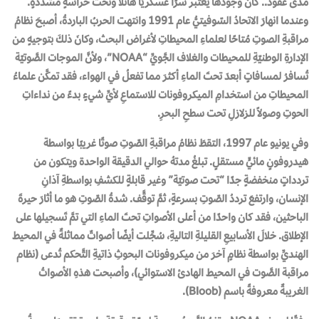
مدى عقود.. كان وجودها يعتبر سرًا عسكريًا هائلًا وتحتَ حراسةٍ مشددةٍ.
وعندما انهارَ الاتحادُ السّوفيتيُّ عام 1991 وانتهت الحربُ الباردةُ، أصبحَ نظامُ
مراقبةِ الصوتِ مُتاحًا لعلماءِ المحيطاتِ لأغراض البحث، وكانَ ذلكَ بتوجيهٍ من
الإدارةِ الوطنيّةِ للمحيطات والغلاف الجَّويِّ “NOAA”، ولأنَّ الموجات الصَّوتيّة
تُسافرُ لمسافاتٍ أبعدَ تحتَ الماءِ أكثرَ مما تفعلُ في الهواء، فقد تمكَّن علماءُ
المحيطاتِ من استخدامِ الميكروفونات للاستماعِ لأيِّ شيءٍ بدءً من نداءاتِ
الحوتِ وصولاً للزلازلِ تحت سطحِ البحرِ.
وفي يونيو عام 1997، التقطَ نظامُ مراقبةِ الصّوتِ صوتًا غريبًا بواسطة
هيدروفونٍ مائيٍّ مستقلٍ. تبلغُ مدتهُ حوالي الدقيقة الواحدة ويتكون من
تردداتٍ منخفضةٍ جدًا “تحت صوتيّة” وغير قابلةٍ للكشفِ بواسطةِ آذانِ
الإنسان، وارتفعَ ترددُ الصّوتِ بسرعةٍ، ثمَّ توقَّف. شدةُ الصّوتِ هو ما أثارَ حيرةَ
الباحثين، فقد كان واحدًا من أعلى الأصواتِ تحتَ الماءِ التي تمَّ تَسجيلها على
الإطلاق. خلالَ الأسابيعِ القليلةِ التاليةِ، سُجِّلت أيضًا أصواتٌ مماثلةٌ في المحيط
الهنديِّ بواسطة نظامٍ آخرَ من ميكروفونات البحوثِ ذاتيةِ التَّحكم تُدعى (نظام
مراقبة الصَّوت في المحيط الهادئ الاستوائي)، وأصبحت هذهِ الأصواتُ
الغريبةٌ معروفةً باسم (Bloob).