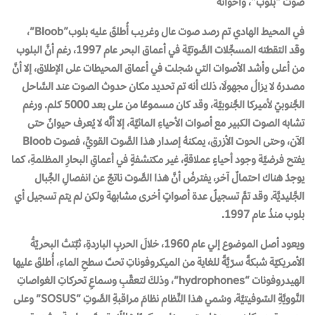
صوت “بلوب”، وأخواته
في المحيط الهادي تم رصد صوت عال وغريب أُطلقَ عليه بلوب”Bloob”،
وقد التقطته المسجِّلات الصَّوتيَّة في أعماق البحر عام 1997، رغم أنَّ البلوب
من أعلى وأشد الأصوات التي سُجلت في أعماق المحيطات على الإطلاق، إلا أنَّ
مصدرهُ لا يزالُ مجهولَا، ذلك أنه تم تحديد مكان حدوث الصوت عند السَّاحل
الجَّنوبيّ لأميركا الجَّنوبيَّة، وقد كان مسموعًا من على بعد 5000 كلم. ورغم
تشابه الصوت الكبير مع أصوات الأحياءِ المائيَّة، إلا أنَّه لا يُعرف حيوانٌ حتى
الآن، وحتى الحوت الأزرق، يمكنهُ إصدار هذا الصَّوت القويِّ، فصوت Bloob
يفتح فرضيَّة وجود أحياءٍ عملاقةٍ، غير مكتشفةٍ في أعماقِ البحارِ المظلمةِ، كما
يوجدُ هناك احتمالٌ آخر، يفترضُ أنَّ هذا الصَّوت ناتجٌ عن انفصالِ الجِّبال
الجَّليديَّة. وقد تمَّ تسجيلٌ عدة أصواتٍ أخرى مشابهة ولكن لم يتم تسجيل أي
بلوب منذُ عام 1997.
ويعود أصل الموضوع إلي عام 1960، خلالَ الحربِ الباردةِ، ثبَّتتْ البحريّةُ
الأمريكيّة شبكةً سرّيَّةً للغاية من الميكروفوناتِ تحتَ سطحِ الماءِ، أُطلقَ عليها
الهيدروفونات “hydrophones”، وذلكَ لتعقّبِ وسماعِ تحركاتِ الغواصاتِ
النَّوويَّةِ السّوفيتيَّة. وسُمي هذا النِّظام نظامَ مراقبةِ الصَّوتِ “SOSUS” وعلى