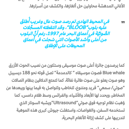
الأغاني المدهشة محاولين حل ألغازها، والكشف عن أسرارها.
في المحيط الهادي تم رصد صوت عال وغريب أُطلقَ
عليه بلوب”BLOOB”، وقد التقطته المسجِّلات
الصَّوتيَّة في أعماق البحر عام 1997، رغم أنَّ البلوب
من أعلى وأشد الأصوات التي سُجلت في أعماق
المحيطات على الإطلاق
كما يرصدون جائزة أعلى صوت موسيقى وستكون من نصيب الحوت الأزرق
Blue whale فصوت موسيقاه ” كالدمدمة” تصل قوته نحو 188 ديسيبل
وهو صوت يعلو على صوت طائرة نفاثة. كما تتمتع الدلافين بنظام اتصالات
“صوتي/ سمعي” فريد ومتنوع، تتخاطب وتتواصل به فيما بينها ويبعدها عن
المخاطر، ويحدد لها الأبعاد والأشياء، والفرائس وسط ظلام دامس، كما
وُهبت نظام توجيه فوق صوتي”Ultrasound”ويشبه السونار الذي
تستخدمه السفن، والغواصات، واستغلت جيوش كبرى هذه الموهبة
لتدريبها على كشف إزالة الألغام البحرية.