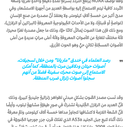
وفقًا لوصف NOAA يرتفعُ التَّرددُ بسرعةٍ لمدّةِ دقيقةٍ واحدةٍ تقريبًا وسعةُ
التَّردد كافية ليتم الاستماعُ إليهِ بواسطةِ العديدِ من أجهزةِ الاستشعار، وفي
مدىً أكبرَ من خمسةِ آلافِ كيلومتر. ولا يعتقدُ أنَّ مصدرهُ من صنعِ الإنسانِ
(غواصةٍ أو قنبلةٍ)، ولا من الأحداثِ الجِّيولوجيةِ المعروفةِ (البراكين أو الزلازل)،
ومع ذلك فإن هذا الصوت يُماثلُ كائنًا حيًّا، وذلك ما جعلَ مصدرهُ لغزًا محيرًا،
لأنهُ مختلفٌ للغايةِ عن الأصواتِ المعروفةِ ولأنهُ أعلى مراتٍ عديدةٍ من أعلى
الأصواتِ المسجَّلةِ لكائنٍ حيٍّ وهو الحوت الأزرق.
رصد العلماء في خندق “ماريانا” ومن خلال تسجيلات،
أصوات حيتان ودلافين مرت بالمنطقة، كما أمكن
الاستماع إلى صوت محرك سفينة فضلاً عن أنهم
سجلوا أصوات زلزال ضرب المنطقة.
وقد نَسبَ مصدرَ الصَّوتِ بشكلٍ مبدئيٍ لظواهرَ زلزاليةٍ جليديةٍ كبيرةٍ، وذلك
لأنَّ العديد من الزلازل الجًّليدية تشتركُ في صورٍ طيفيَّةٍ مشابهةٍ لبلوب، وأيضًا
لأنَّ السِّعة اللازمة لاكتشافها تتجاوزُ مداها خمسة آلاف كيلومتر، وتمَّ معرفةُ
ذلكَ أثناءَ تتبعِ جبل الجليد A53a الذي تفككَ قربَ جزرِ جورجيا الجَّنوبيَّة في
بدايةِ العام 2008، وإذا كانَ هذا بالفعل هو أصلُ صَّوتِ “بلوب” فإنَّ جبالَ