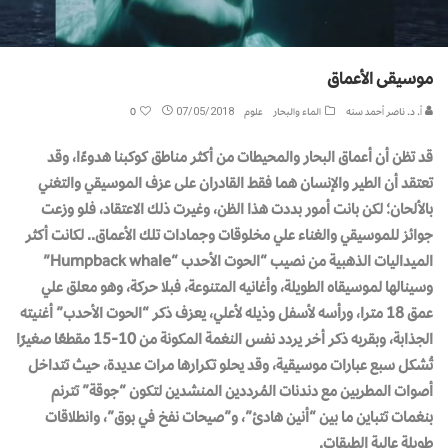
موسيقى الأعماق
أ. د. ناصر أحمد سنه
الماء والبحار
علوم
07/05/2018
0
قد تظن أن أعماق البحار والمحيطات من أكثر مناطق كوكبنا هدوءًا، وقد
تعتقد أن الطير والإنسان هما فقط القادران على عزف الموسيقي والتغني
بالألحان؛ لكن بانت أمور بددت هذا الظن، وغيرت ذلك الاعتقاد، فلو وزعت
جوائز للموسيقي والغناء علي مخلوقات وجمادات تلك الأعماق.. لكانت أكثر
الميداليات الذهبية من نصيب “الحوت الأحدب “Humpback whale”
وسينالها لموسيقاه الطويلة، وأغانيه المتنوعة، فبلا حركة، وهو معلق علي
عمق 18 مترا، ورأسه لأسفل وذيله لأعلي، يعزف ذكر “الحوت الأحدب” أغنيته
الجذابة، وبقربه ذكر أخر يردد نفس النغمة المكونة من 10-15 مقطعًا صغيرًا
تُشكل سبع عبارات موسيقية، وقد يحلو تكرارها مرات عديدة، حيث تتداخل
أصوات المطربين مع دندنات المُرددين المنشدين لتكون “جوقة” تترنم
بنغمات تتباين ما بين “أنين هادئ”، و”صيحات نفخ في بوق”، وانطلاقات
طويلة عالية الطبقات.