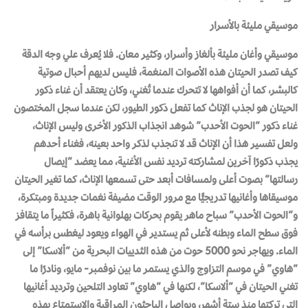
موسيقي مليئة بالأسرار
موسيقي وأغان مليئة بألغاز وأسرار، وكثير معان. فلا يُعرف علي وجه الدقة
كيف تصدر الحيتان هذه الأصوات المنغمة، فليس لديهم أحبال صوتية
كالبشر، كما أن أفواهها لا تتحرك عندما تُغني، وكان يعتقد أن غناء ذكور
الحيتان هو لجذب الإناث كما تفعل ذكور الطيور، لكن عندما سجل المختصون
غناء ذكور “الحوت الأحدب” شوهد انجذاب الذكور الأخرى وليس الإناث،
ولعل تفسير هذا أن الإناث قد لا تنجذب لذكر واحد بعينه، فغناء أحدهم
يجذب ذكورًا آخرين لمشاركته ترديد نفس الأغنية، مما يعضد “إيصال
رسالتها” بصوت أعلى ولمسافات أبعد حتى تسمعها الإناث، كما تغير الحيتان
موسيقاها وأغانيها تدريجيًّا مع مرور الوقت مضيفة نغمات جديدة ومبتكرة،
و”الحوت الأحدب” سباح ماهر يقوم بحركات بهلوانية باهرة، فكثيراً ما يتقافز
فوق سطح الماء وبطنه لأعلى ثم يستدير في الهواء ويعود ليغطس برأسه في
الماء. ويهاجر نحو 5000 حوت من هذه الثدييات البحرية من “ألاسكا” إلى
“هاوي” في موسم التزاوج والذي يستمر ما بين نوفمبر- مايو، ونادرًا ما
تغني الحيتان في “ألاسكا”، لكنها في “هاوي” تعاود التلحين وترديد أغانيها
التي تركتها منذ ستة أشهر، ويواصل الباحثون المراقبة والاستمتاع بهذه