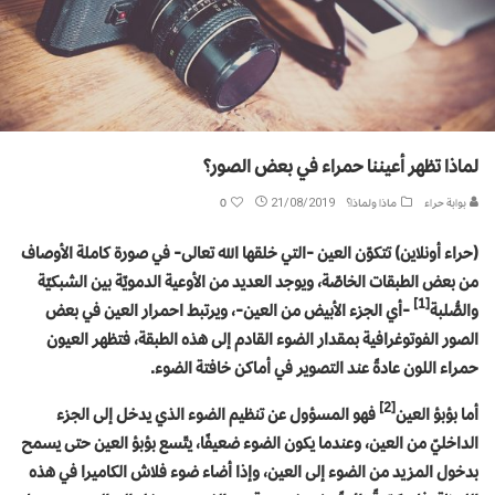
لماذا تظهر أعيننا حمراء في بعض الصور؟
بوابة حراء
ماذا ولماذا؟
21/08/2019
0
(حراء أونلاين) تتكوّن العين -التي خلقها الله تعالى- في صورة كاملة الأوصاف
من بعض الطبقات الخاصّة، ويوجد العديد من الأوعية الدمويّة بين الشبكيّة
[1]
والصُّلبة
-أي الجزء الأبيض من العين-، ويرتبط احمرار العين في بعض
الصور الفوتوغرافية بمقدار الضوء القادم إلى هذه الطبقة، فتظهر العيون
حمراء اللون عادةً عند التصوير في أماكن خافتة الضوء.
[2]
أما بؤبؤ العين
فهو المسؤول عن تنظيم الضوء الذي يدخل إلى الجزء
الداخليّ من العين، وعندما يكون الضوء ضعيفًا، يتّسع بؤبؤ العين حتى يسمح
بدخول المزيد من الضوء إلى العين، وإذا أضاء ضوء فلاش الكاميرا في هذه