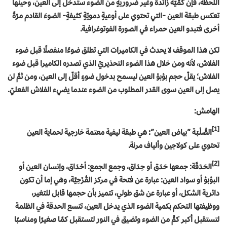
اللحظة، فإن كمّيّةً زائدةً وغير ضروريةٍ من الضوء ستدخل إلى العين، وحينها
تعكس طبقة العين -التي تحتوي على أوعيةٍ دمويّةٍ كثيفةٍ- الضوءَ القادم مرّةً
أخرى فتبدو العين حمراء في الصورة الفوتوغرافية.
لكن هذا الموقف لا يحدث في الكاميرات التي تطلق ضوءًا منفصلًا قبل ضوء
الفلاش، لأنه ومن خلال هذا الضوء التحذيريّ الذي تصدره الكاميرا قبل ضوء
الفلاش؛ يقلّ حجم بؤبؤ العين ليسمح بدخول ضوءٍ أقلّ إلى العين، ومن ثمَّ لن
يصل إلى العين سوى القدر المطلوب من الضوء عندما يضيء الفلاش الفعليّ.
الهامش:
[1]
الصُّلْـبَـة “بياض العين”: هي طبقة ليفية معتمة خارجية لحماية
العين
تحتوي على
كولاجين
وألياف مرنة
.
[2]
الحَـدَقَة: جمعها حَـدَق أو حِـدَاق، وجمع الجمع: أحْـدَاق، وإنسان العين أو
البؤبؤ أو سواد العين: عبارة عن فتحة في مركز
القُـزَحِيَّة
، وهي إما أن تكون
دائرية الشكل، أو عبارة عن شق طولي، تتميز بأن حجمها قابل للتغير،
ووظيفتها التحكم بكمية
الضوء
الذي يدخل
العين
، تتسع الحدقة في الظلمة
لتستقبل أكبر كمٍّ من الضوء وتضيق في النور لتستقبل كمًا صغيرًا ومناسبًا