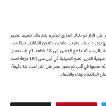
 على النار ثم نترك المزيج ليغلي، بعد ذلك نضيف عصير
ج بودر والبيض والزيت والجبن ونعجن المقادير جيدًا حتى
نحصل على عجينة متماسكة، ندهن صينية واسعة بالزيت، ثم نقطع العجين إلى 18 قطعة، ثم باستعمال
القليل من الطحين نكوّر قطع العجين ثم نرصها في صينية الفرن، نضع الصينية في فرن على 180 درجة لمدة
20 دقيقة، وعندما تنضج الحلوى نتركها لتبرد قليلاً ثم نضعها في قدر، ثم نضع القدر على النار لمدة 15 دقيقة،
لى المائدة بالهناء والشفاء.