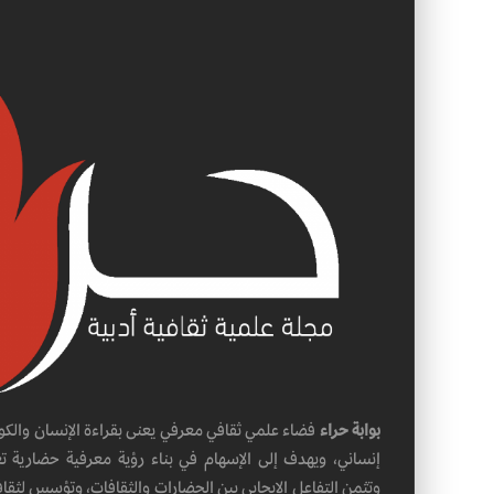
بوابة حراء
فضاء علمي ثقافي معرفي يعنى بقراءة الإنسان والكو
إنساني، ويهدف إلى الإسهام في بناء رؤية معرفية حضارية تعل
وتثمن التفاعل الإيجابي بين الحضارات والثقافات، وتؤسس لثقاف