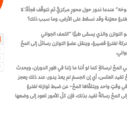
” عندما ندور حول محورٍ مركزيٍّ ثم نتوقّف فجأةً؛ لا
فترةٍ معيّنة وقد نسقط على الأرض، وما سبب ذلك؟
لتوازن والذي يسمّى طبيًّا “اللمف الجواني
ركة لفترةٍ قصيرةٍ، وينقل عضوُ التوازن رسائلَ إلى المخّ
واني.
 المخّ لرسالةٍ كما لو أننا ما زلنا في طَورِ الدوران، ويحدث
خّ تفيد العكس، أي إن الجسمَ لم يعدْ يدور، عند ذلك يعجز
وقتٍ واحد ويتلقّاها المخّ- عن ضبط توازنه لفترةٍ
ى المخّ رسالةٌ تفيد بذلك، فإن كلّ الأمور تعود إلى وضعها