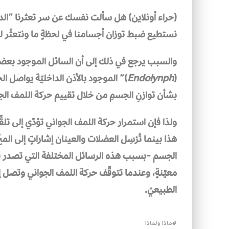
(حراء أونلاين) هل سألت نفسك عن سر تعثرنا “الدوخه
نستطيع ضبط توزان أجسامنا في لحظةٍ ما ونتعثّر ل
والسبب يرجع في ذلك إلى أن السائل الموجود بعضو ا
(
Endolynph
)” الموجود بالأذن الداخليّة يواصل الح
بشأن توازنِ الجسمِ من خلال تقييم حركة اللمف الج
ولذا فإن استمرار حركة اللمف الجواني تؤدّي إلى تلقِّي
هذا بينما تُرْسِل العضلات والعينان إشاراتٍ إلى الم
الجسم -بسبب هذه الرسائل المختلفة التي تصدر في 
معيّنةٍ، وعندما تتوقّف حركة اللمف الجواني وتصل إل
الطبيعيّ.
ماذا ولماذا