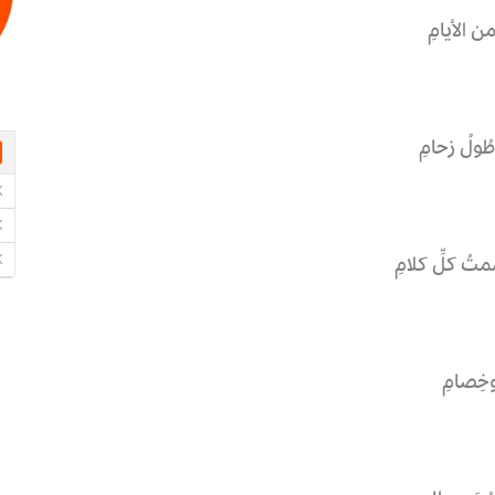
ن الأيامِ
ُولُ زحامِ
ُ كلِّ كلامِ
وخِصامِ