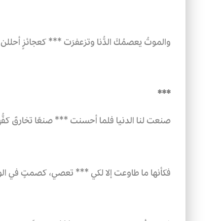
والموتُ يعصمُكَ الدُّنا وتزعفرَت ***
كعجائزٍ أحللن ك
***
صنعت لنا الدنيا فلما أحسنت ***
صنعًا تخارقَ كفُّها
فكأنها ما طاوعت إلا لكي ***
تعصي، كصمتٍ في الوغ