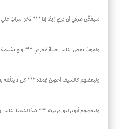
سيَغُضُّ طرفي أن يَري زيفًا إذا ***
فخرَ الترابُ علي 
ولموتُ بعض الناس حيلةُ مُعرِضٍ ***
ولِعٍ بشيمة 
ولبعضهم كالسيف أحصِنَ غِمدَه ***
كي لا يُثلِّمَه ل
ولبعضهم أثوي ليورِق تربُه ***
كيدًا لسُقيا الناس وا