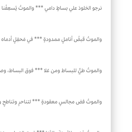
نرجو الخلودَ علي بساطٍ دامي ***
والموتُ يُسعِفُنا م
والموتُ قبضُ أناملٍ ممدودةٍ ***
في مَحفِلٍ أدماه ط
والموتُ طيٌّ للبساط ومن عَلا ***
فوق البساط، وصمت
والموتُ فض مجالسٍ معقودةٍ ***
لتناحرٍ وتناطحٍ 