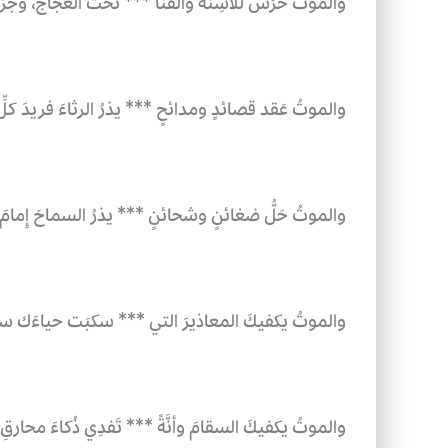
والموتُ خَرْس للأسِنة والقَنا ***
تحت العَجاج، وجَزر
والموتُ عَقد قصائدٍ ومدائحٍ ***
يذرُ الرثاءَ فريدَ كلّ
والموتُ حَلُّ ضغائنٍ وشحائنٍ ***
يذرُ السماحَ إِمامَ ك
والموتُ يكفيكَ المعاذيرَ التي ***
سكبَت حياءَك سكب
والموتُ يكفيكَ السقامَ وأنَّةً ***
تَفدِي ذُكاءَ محارقِ ا