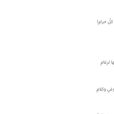
لَّ حرامِ!
 لرِغامِ
ي وكلامِ