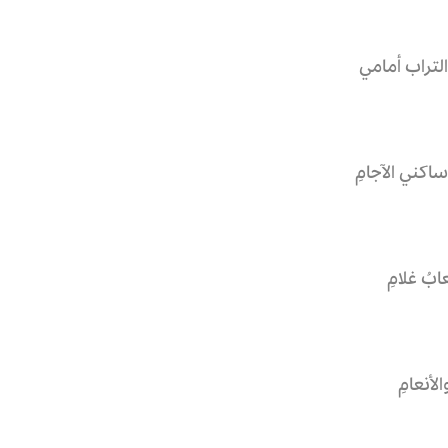
التراب أمامي
ساكني الآجامِ
ِعابُ غلامِ
لأنعامِ