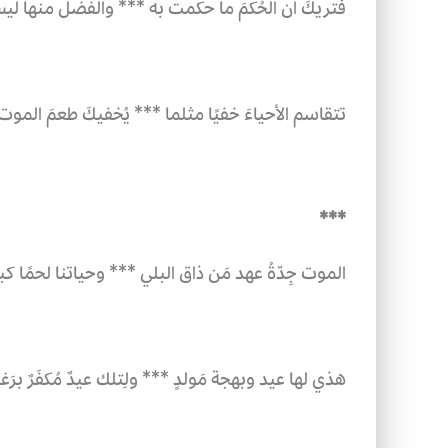
فتريكَ أن الحُكمَ ما حكمت به ***
والفضلَ منها ليس
تتقاسم الأحياءَ خفيًا مثلما ***
يُخفيكَ طعمَ الموت
***
الموت جِدّةُ عهد مَن ذاق البلي ***
وحياتنا لحمًا 
هذي لها عيد وبهجة مَولدٍ ***
ولِتلك عيدٌ مُكفَرٌ برَغا