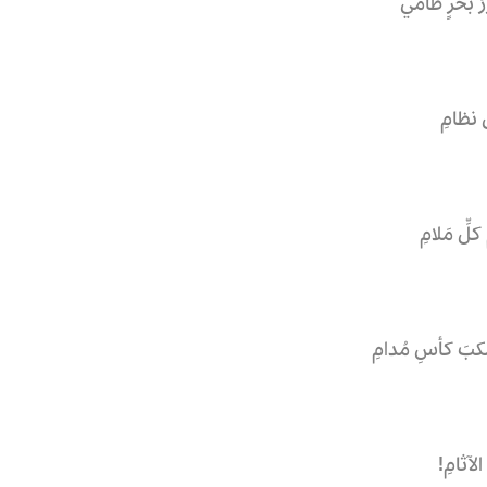
ُ بَحرٍ طامي
ِ نظامِ
لِّ مَلامِ
َ كأسِ مُدامِ
لآثامِ!