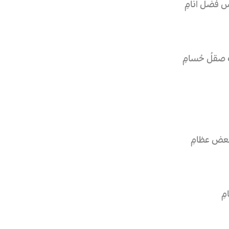
 فضلَ أنامِ
 صقلُ حُسامِ
كبعض عظامِ
مِ