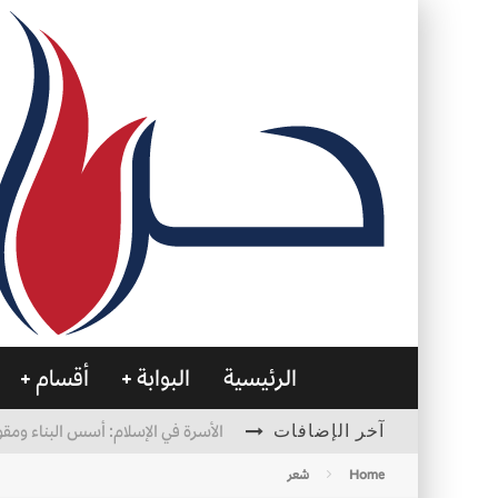
الرئيسية
البوابة
أقسام
آخر الإضافات
الأسرة في الإسلام: أسس البناء ومقو
العظام… صمتٌ يحمل الحياة
Home
شعر