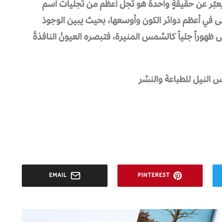
يعبّر عن حقيقةٍ واحدة هو تجلٍّ أعظم من تجليات اسم
ى في أعظم دوائر الكون وأوسعها، بحيث يبين الوجودَ
ى ظهوراً جلياً كالشمس المنيرة، فتبصره العيونُ النافذةُ
س النيل للطباعة والنشر
EMAIL
PINTEREST