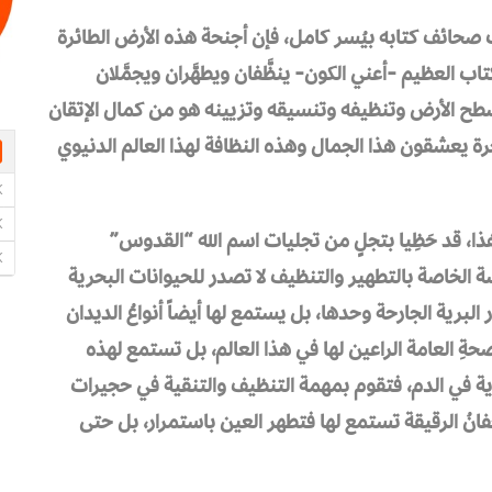
بُ صحائف كتابه بيُسر كامل، فإن أجنحة هذه الأرض الطائرة
 العظيم -أعني الكون- ينظَّفان ويطهَّران ويجمَّلان
سطح الأرض وتنظيفه وتنسيقه وتزيينه هو من كمال الإتقان
رة يعشقون هذا الجمال وهذه النظافة لهذا العالم الدنيوي
هذا، قد حَظِيا بتجلٍ من تجليات اسم الله “القدوس”
سة الخاصة بالتطهير والتنظيف لا تصدر للحيوانات البحرية
لبرية الجارحة وحدها، بل يستمع لها أيضاً أنواعُ الديدان
حةِ العامة الراعين لها في هذا العالم، بل تستمع لهذه
لجارية في الدم، فتقوم بمهمة التنظيف والتنقية في حجيرات
انُ الرقيقة تستمع لها فتطهر العين باستمرار، بل حتى