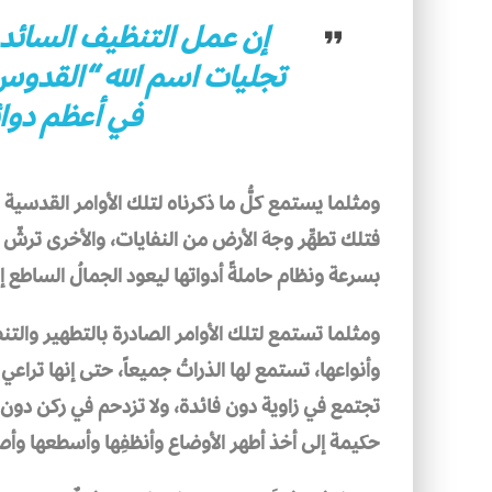
إن عمل التنظيف السائد 
تجليات اسم الله “القدوس
في أعظم دوائ
ومثلما يستمع كلُّ ما ذكرناه لتلك الأوامر القدسية 
فتلك تطهِّر وجهَ الأرض من النفايات، والأخرى ترشّ 
بسرعة ونظام حاملةً أدواتها ليعود الجمالُ الساطع إل
ومثلما تستمع لتلك الأوامر الصادرة بالتطهير والتنظ
وأنواعها، تستمع لها الذراتُ جميعاً، حتى إنها تراعي
تجتمع في زاوية دون فائدة، ولا تزدحم في ركن دون نف
حكيمة إلى أخذ أطهر الأوضاع وأنظفِها وأسطعها وأصف