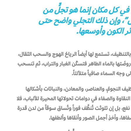
في كل مكان إنما هو تجلٍّ من
”، وإن ذلك التجلي واضح حتى
ر الكون وأوسعها.
بالتنظيف، تستمع لها أيضاً الرياحُ الهوج والسحب الثقال،
روضَتها بالماء الطاهر فتسكّن الغبار والتراب، ثم تنسحب
ى وجه السماء صافياً متلألئاً.
يف النجومُ، والعناصر، والمعادن، والنباتات بأشكالها
 النقاوة والصفاء في دوامات تحولاتها المحيرة للألباب، فلا
ع، بل إن تلوثت تُنظَّف فوراً وتُساق سوقاً من لدن قدرة
اها، وأخذِ أجمل الصور وأنقاها وألطفها.