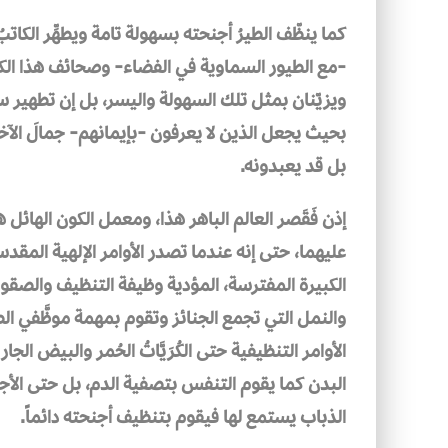
كما ينظّف الطيرُ أجنحته بسهولة تامة ويطهِّر الكات
-مع الطيور السماوية في الفضاء- وصحائف هذا الكتاب
ويزيّنان بمثل تلك السهولة واليسر، بل إن تطهير 
بحيث يجعل الذين لا يعرفون -بإيمانهم- جمالَ الآخ
بل قد يعبدونه.
إذن فَقَصر العالم الباهر هذا، ومعمل الكون الهائل 
عليهما، حتى إنه عندما تصدر الأوامر الإلهية المقد
الكبيرة المفترسة، المؤدية وظيفة التنظيف والصقور ا
والنمل التي تجمع الجنائز وتقوم بمهمة موظَّفي الص
الأوامر التنظيفية حتى الكُرَيَّاتُ الحُمر والبيض ا
البدن كما يقوم التنفس بتصفية الدم، بل حتى الأجف
الذباب يستمع لها فيقوم بتنظيف أجنحته دائماً.