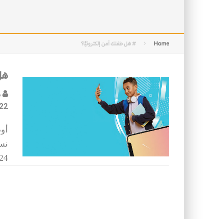
التصميم بين الهندسة والكون
الأمن في ضوء الوحي
Home
# هل طفلك آمن إلكترونيًّا؟
هل 
د
22
24 يستخدمو