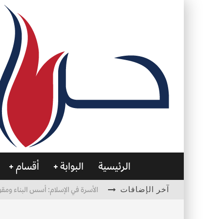
الرئيسية
البوابة
أقسام
آخر الإضافات
الأسرة في الإسلام: أسس البناء ومقو
العظام… صمتٌ يحمل الحياة