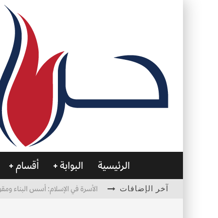
الرئيسية
البوابة
أقسام
آخر الإضافات
الأسرة في الإسلام: أسس البناء ومقو
العظام… صمتٌ يحمل الحياة