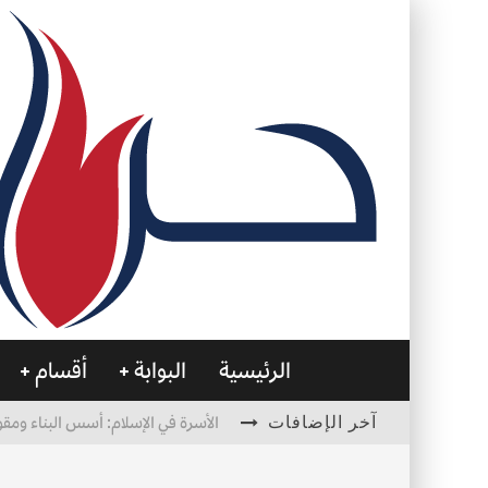
الرئيسية
البوابة
أقسام
آخر الإضافات
الأسرة في الإسلام: أسس البناء ومقو
العظام… صمتٌ يحمل الحياة