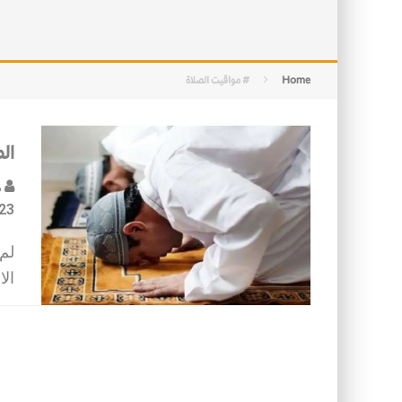
التصميم بين الهندسة والكون
الأمن في ضوء الوحي
Home
# مواقيت الصلاة
ال
د
23
لم
ال