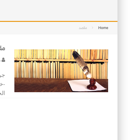
التصميم بين الهندسة والكون
الأمن في ضوء الوحي
Home
مقصد
مق
م
جر
-خ
الخ