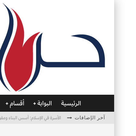
الرئيسية
البوابة
أقسام
آخر الإضافات
الأسرة في الإسلام: أسس البناء ومقو
العظام… صمتٌ يحمل الحياة