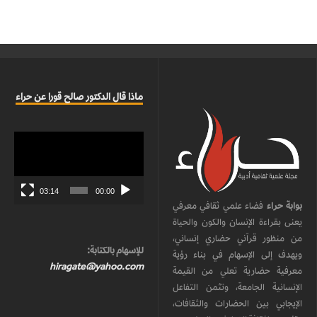
ماذا قال الدكتور صالح قورا عن حراء
مشغل
الفيديو
03:14
00:00
بوابة حراء
فضاء علمي ثقافي معرفي
يعنى بقراءة الإنسان والكون والحياة
من منظور قرآني حضاري إنساني،
للإسهام بالكتابة:
ويهدف إلى الإسهام في بناء رؤية
hiragate@yahoo.com
معرفية حضارية تعلي من القيمة
الإنسانية الجامعة، وتثمن التفاعل
الإيجابي بين الحضارات والثقافات،