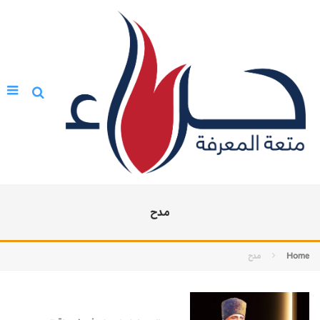
مدح
Home
مدح