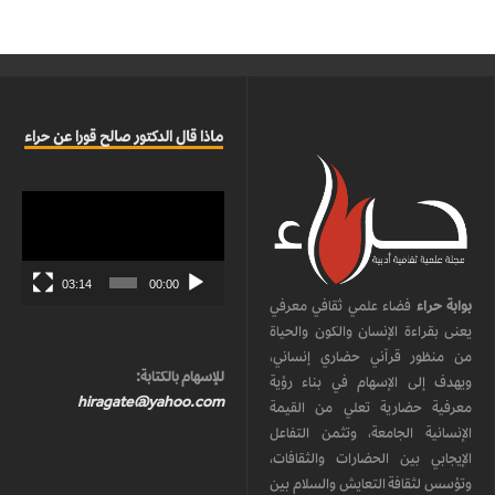
ماذا قال الدكتور صالح قورا عن حراء
مشغل
الفيديو
03:14
00:00
بوابة حراء
فضاء علمي ثقافي معرفي
يعنى بقراءة الإنسان والكون والحياة
من منظور قرآني حضاري إنساني،
للإسهام بالكتابة:
ويهدف إلى الإسهام في بناء رؤية
hiragate@yahoo.com
معرفية حضارية تعلي من القيمة
الإنسانية الجامعة، وتثمن التفاعل
الإيجابي بين الحضارات والثقافات،
وتؤسس لثقافة التعايش والسلام بين