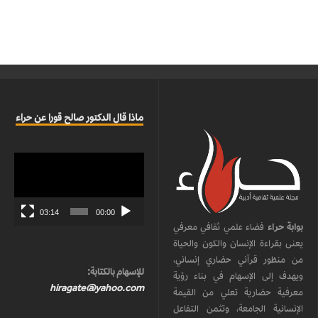
ماذا قال الدكتور صالح قورا عن حراء
مشغل
الفيديو
03:14
00:00
بوابة حراء
فضاء علمي ثقافي معرفي
يعنى بقراءة الإنسان والكون والحياة
من منظور قرآني حضاري إنساني،
للإسهام بالكتابة:
ويهدف إلى الإسهام في بناء رؤية
hiragate@yahoo.com
معرفية حضارية تعلي من القيمة
الإنسانية الجامعة، وتثمن التفاعل