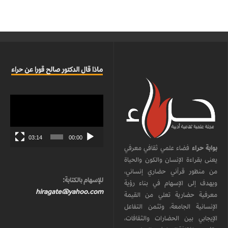
ماذا قال الدكتور صالح قورا عن حراء
مشغل
الفيديو
03:14
00:00
بوابة حراء
فضاء علمي ثقافي معرفي
يعنى بقراءة الإنسان والكون والحياة
من منظور قرآني حضاري إنساني،
للإسهام بالكتابة:
ويهدف إلى الإسهام في بناء رؤية
hiragate@yahoo.com
معرفية حضارية تعلي من القيمة
الإنسانية الجامعة، وتثمن التفاعل
الإيجابي بين الحضارات والثقافات،