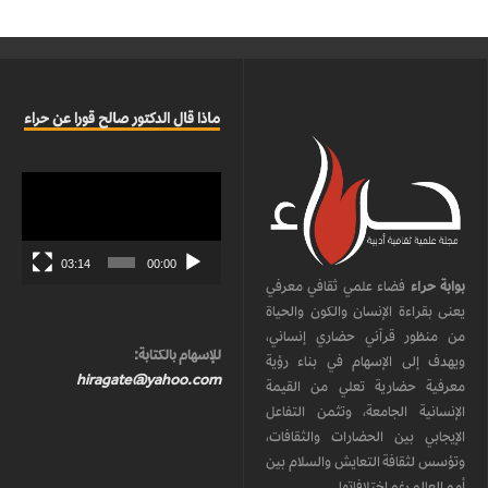
ماذا قال الدكتور صالح قورا عن حراء
مشغل
الفيديو
03:14
00:00
بوابة حراء
فضاء علمي ثقافي معرفي
يعنى بقراءة الإنسان والكون والحياة
من منظور قرآني حضاري إنساني،
للإسهام بالكتابة:
ويهدف إلى الإسهام في بناء رؤية
hiragate@yahoo.com
معرفية حضارية تعلي من القيمة
الإنسانية الجامعة، وتثمن التفاعل
الإيجابي بين الحضارات والثقافات،
وتؤسس لثقافة التعايش والسلام بين
أمم العالم رغم اختلافاتها.