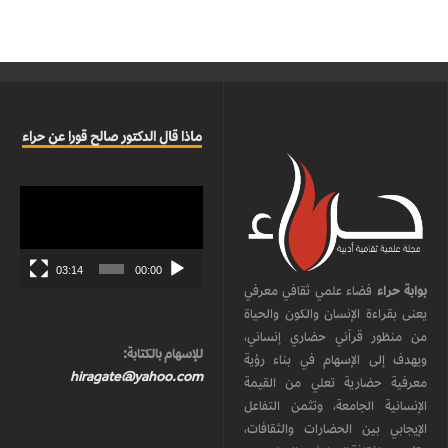
ماذا قال الدكتور صالح قورا عن حراء
مشغل
الفيديو
03:14
00:00
بوابة حراء
فضاء علمي ثقافي معرفي
يعنى بقراءة الإنسان والكون والحياة
من منظور قرآني حضاري إنساني،
للإسهام بالكتابة:
ويهدف إلى الإسهام في بناء رؤية
hiragate@yahoo.com
معرفية حضارية تعلي من القيمة
الإنسانية الجامعة، وتثمن التفاعل
الإيجابي بين الحضارات والثقافات،