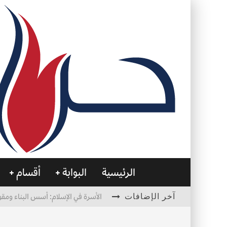
الرئيسية
البوابة
أقسام
آخر الإضافات
الأسرة في الإسلام: أسس البناء ومقو
العظام… صمتٌ يحمل الحياة