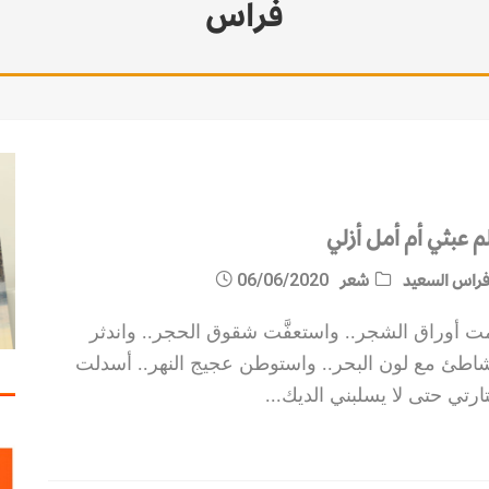
فراس
م عبثي أم أمل أزلي
راس السعيد
شعر
06/06/2020
ت أوراق الشجر.. واستعفَّت شقوق الحجر.. واندثر
شاطئ مع لون البحر.. واستوطن عجيج النهر.. أسدلت
رتي حتى لا يسلبني الديك
...