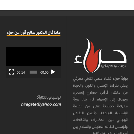
ماذا قال الدكتور صالح قورا عن حراء
مشغل
الفيديو
03:14
00:00
بوابة حراء
فضاء علمي ثقافي معرفي
يعنى بقراءة الإنسان والكون والحياة
من منظور قرآني حضاري إنساني،
للإسهام بالكتابة:
ويهدف إلى الإسهام في بناء رؤية
hiragate@yahoo.com
معرفية حضارية تعلي من القيمة
الإنسانية الجامعة، وتثمن التفاعل
الإيجابي بين الحضارات والثقافات،
وتؤسس لثقافة التعايش والسلام بين
أمم العالم رغم اختلافاتها.