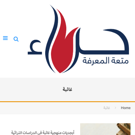
غائبة
Home
غائبة
أبجديات منهجية غائبة في الدراسات التراثية