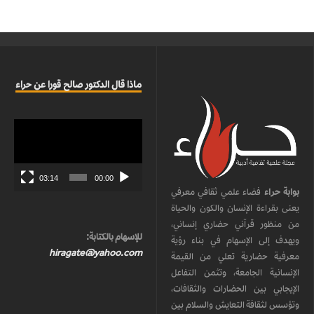
ماذا قال الدكتور صالح قورا عن حراء
مشغل
الفيديو
03:14
00:00
بوابة حراء
فضاء علمي ثقافي معرفي
يعنى بقراءة الإنسان والكون والحياة
من منظور قرآني حضاري إنساني،
للإسهام بالكتابة:
ويهدف إلى الإسهام في بناء رؤية
hiragate@yahoo.com
معرفية حضارية تعلي من القيمة
الإنسانية الجامعة، وتثمن التفاعل
الإيجابي بين الحضارات والثقافات،
وتؤسس لثقافة التعايش والسلام بين