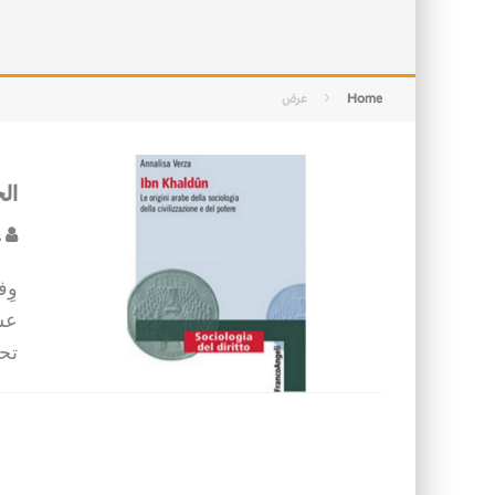
التصميم بين الهندسة والكون
الأمن في ضوء الوحي
Home
عرض
ال
ع
وِف
عش
تحو