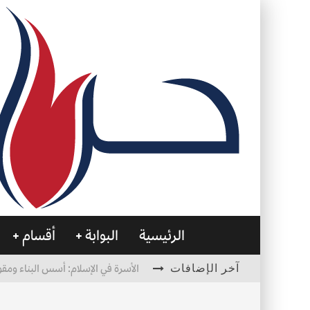
الرئيسية
البوابة
أقسام
آخر الإضافات
الأسرة في الإسلام: أسس البناء ومقو
العظام… صمتٌ يحمل الحياة