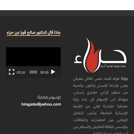
ماذا قال الدكتور صالح قورا عن حراء
مشغل
الفيديو
03:14
00:00
بوابة حراء
فضاء علمي ثقافي معرفي
يعنى بقراءة الإنسان والكون والحياة
من منظور قرآني حضاري إنساني،
للإسهام بالكتابة:
ويهدف إلى الإسهام في بناء رؤية
hiragate@yahoo.com
معرفية حضارية تعلي من القيمة
الإنسانية الجامعة، وتثمن التفاعل
الإيجابي بين الحضارات والثقافات،
وتؤسس لثقافة التعايش والسلام بين
أمم العالم رغم اختلافاتها.