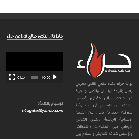
ماذا قال الدكتور صالح قورا عن حراء
مشغل
الفيديو
03:14
00:00
بوابة حراء
فضاء علمي ثقافي معرفي
يعنى بقراءة الإنسان والكون والحياة
من منظور قرآني حضاري إنساني،
للإسهام بالكتابة:
ويهدف إلى الإسهام في بناء رؤية
hiragate@yahoo.com
معرفية حضارية تعلي من القيمة
الإنسانية الجامعة، وتثمن التفاعل
الإيجابي بين الحضارات والثقافات،
وتؤسس لثقافة التعايش والسلام بين