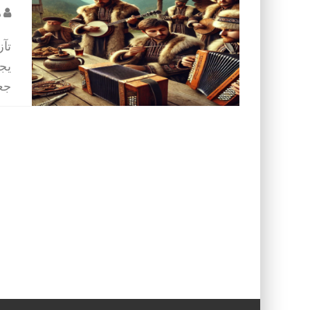
د
تآز
يجم
جعل