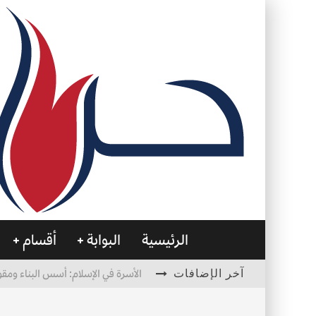
الرئيسية
البوابة
أقسام
آخر الإضافات
الأسرة في الإسلام: أسس البناء ومقو
العظام… صمتٌ يحمل الحياة