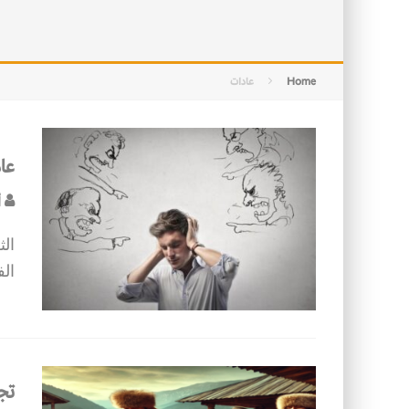
التصميم بين الهندسة والكون
الأمن في ضوء الوحي
Home
عادات
عا
أ
الث
الف
تج