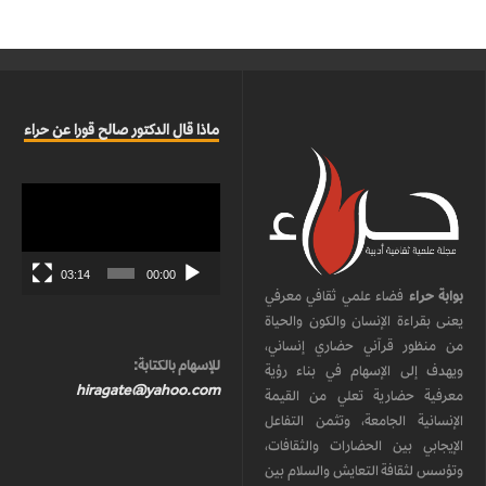
ماذا قال الدكتور صالح قورا عن حراء
مشغل
الفيديو
03:14
00:00
بوابة حراء
فضاء علمي ثقافي معرفي
يعنى بقراءة الإنسان والكون والحياة
من منظور قرآني حضاري إنساني،
للإسهام بالكتابة:
ويهدف إلى الإسهام في بناء رؤية
hiragate@yahoo.com
معرفية حضارية تعلي من القيمة
الإنسانية الجامعة، وتثمن التفاعل
الإيجابي بين الحضارات والثقافات،
وتؤسس لثقافة التعايش والسلام بين