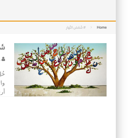
التصميم بين الهندسة والكون
الأمن في ضوء الوحي
Home
# شَمْسُ النَّهارِ
شَم
ع
خُل
وال
أرف