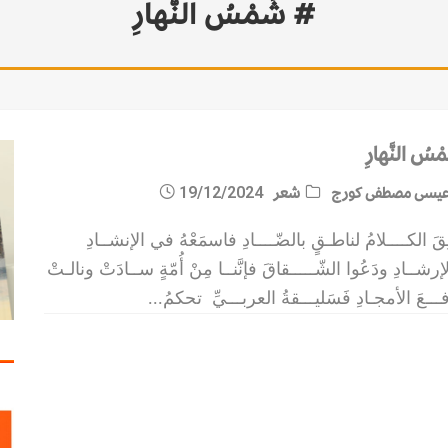
# شَمْسُ النَّهارِ
ْسُ النَّهارِ
يسى مصطفى كورج
شعر
19/12/2024
ِقَ الكــــلامُ لناطـقٍ بالضّــــادِ فاسمَعْهُ في الإنشــادِ
إرشــادِ ودَعُوا الشّـــــقاقَ فإنَّنــا مِنْ أُمّةٍ ســادَتْ ونالـتْ
ـــعَ الأمجـادِ فَسَليـــقةُ العربـــيِّ تحكمُ
...