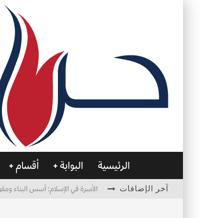
الرئيسية
البوابة
أقسام
آخر الإضافات
الأسرة في الإسلام: أسس البناء ومقو
العظام… صمتٌ يحمل الحياة