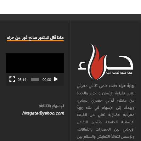
ماذا قال الدكتور صالح قورا عن حراء
مشغل
الفيديو
03:14
00:00
بوابة حراء
فضاء علمي ثقافي معرفي
يعنى بقراءة الإنسان والكون والحياة
من منظور قرآني حضاري إنساني،
للإسهام بالكتابة:
ويهدف إلى الإسهام في بناء رؤية
hiragate@yahoo.com
معرفية حضارية تعلي من القيمة
الإنسانية الجامعة، وتثمن التفاعل
الإيجابي بين الحضارات والثقافات،
وتؤسس لثقافة التعايش والسلام بين