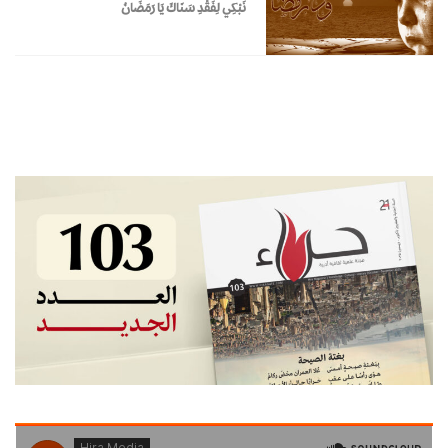
نَبْكِي لِفَقْدِ سَنَاكَ يَا رَمَضَانُ