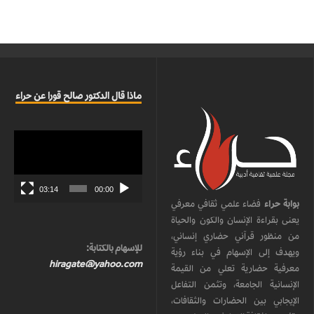
ماذا قال الدكتور صالح قورا عن حراء
مشغل
الفيديو
03:14
00:00
بوابة حراء
فضاء علمي ثقافي معرفي
يعنى بقراءة الإنسان والكون والحياة
من منظور قرآني حضاري إنساني،
للإسهام بالكتابة:
ويهدف إلى الإسهام في بناء رؤية
hiragate@yahoo.com
معرفية حضارية تعلي من القيمة
الإنسانية الجامعة، وتثمن التفاعل
الإيجابي بين الحضارات والثقافات،